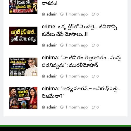
నాశనం!
admin
1 month ago
0
crime: ఒక్క క్లిక్‌తో మొదలై… జీవితాన్ని
కుదేలు చేసే మోసాలు..!!
admin
1 month ago
0
cinima: “నా జీవితం తెల్లకాగితం.. మచ్చ
పడనివ్వను”: మురళీమోహన్
admin
1 month ago
0
cinima: “కావ్య మారన్ – అనిరుధ్ పెళ్లి..
నిజమేనా?”
admin
1 month ago
0