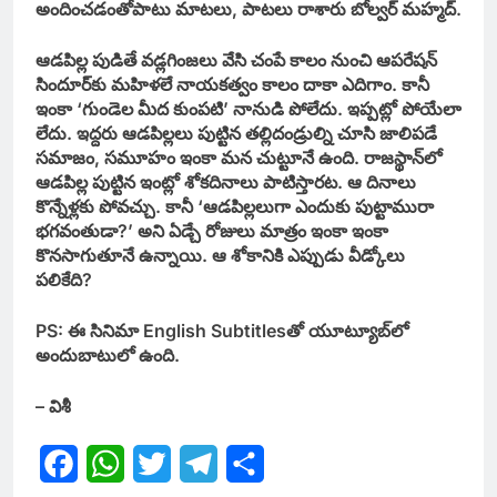
అందించడంతోపాటు మాటలు, పాటలు రాశారు బోల్వర్ మహ్మద్.
ఆడపిల్ల పుడితే వడ్లగింజలు వేసి చంపే కాలం నుంచి ఆపరేషన్
సిందూర్‌కు మహిళలే నాయకత్వం కాలం దాకా ఎదిగాం. కానీ
ఇంకా ‘గుండెల మీద కుంపటి’ నానుడి పోలేదు. ఇప్పట్లో పోయేలా
లేదు. ఇద్దరు ఆడపిల్లలు పుట్టిన తల్లిదండ్రుల్ని చూసి జాలిపడే
సమాజం, సమూహం ఇంకా మన చుట్టూనే ఉంది. రాజస్థాన్‌లో
ఆడపిల్ల పుట్టిన ఇంట్లో శోకదినాలు పాటిస్తారట. ఆ దినాలు
కొన్నేళ్లకు పోవచ్చు. కానీ ‘ఆడపిల్లలుగా ఎందుకు పుట్టామురా
భగవంతుడా?’ అని ఏడ్చే రోజులు మాత్రం ఇంకా ఇంకా
కొనసాగుతూనే ఉన్నాయి. ఆ శోకానికి ఎప్పుడు వీడ్కోలు
పలికేది?
PS: ఈ సినిమా English Subtitlesతో యూట్యూబ్‌లో
అందుబాటులో ఉంది.
– విశీ
Facebook
WhatsApp
Twitter
Telegram
Share