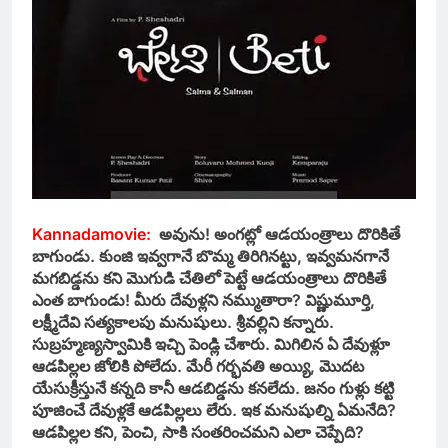
Kannadamovie:
అవును! అంగట్లో ఆడయంత్రాలు దొరికితే
బాగుండు. కుంజి ఇవ్వగానే బొమ్మ తిరిగినట్టు, ఇవ్వమనగానే
మగబిడ్డను కని మొగుడి చేతిలో పెట్టే ఆడయంత్రాలు దొరికితే
ఎంత బాగుండు! మీరు దేవుళ్లని నమ్ముతారా? విష్ణుమూర్తి,
లక్ష్మీదేవి సత్యకాలపు మనుషులు. శ్రీవల్లిని కన్నారు.
సుబ్రహ్మణ్యస్వామికి ఇచ్చి పెండ్లి చేశారు. మిగిలిన ఏ దేవుళ్లూ
ఆడపిల్లల జోలికి పోలేదు. మేరీ గర్భవతి అయ్యి, మొదట
యేసుక్రీస్తునే కన్నది కానీ ఆడబిడ్డను కనలేదు. జనం గుళ్లు కట్టి
పూజించే దేవుళ్లకే ఆడపిల్లలు లేరు. ఇక మనుషుల్ని ఏమనేది?
ఆడపిల్లల కని, పెంచి, సాకి సంతరించమని ఎలా చెప్పేది?