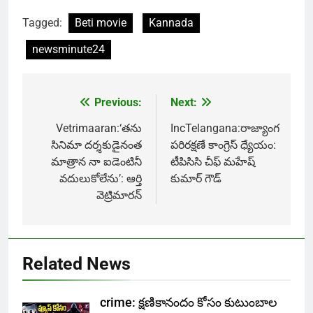
Tagged:
Beti movie
Kannada
newsminute24
Previous:
Next:
Post
navigation
Vetrimaaran:‘తను
IncTelangana:రాజ్యాంగ
సినిమా దర్శకుడైనంత
పరిరక్షణే కాంగ్రెస్ ధ్యేయం:
మాత్రాన నా ఐడెంటినీ
టీపిసిసి చీఫ్ మహేష్
వదులుకోలేను’: ఆర్తి
కుమార్ గౌడ్
వెట్రిమారన్
Related News
crime: క్షణికానందం కోసం కుటుంబాల