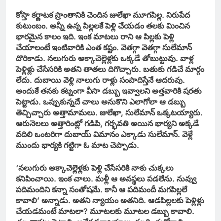
కోస్తా కర్ణాటక ప్రాంతానికి చెందిన జులేఖా మూగపిల్ల. నిరుపేద
కుటుంబం. అన్నీ ఉన్న పిల్లలకే పెళ్లి చేయడం తలకు మించిన
భారమైన కాలం ఇది. ఇంక మాటలు రాని ఆ పిల్లకు పెళ్లి
చేయాలంటే ఇంటివారికి ఎంత కష్టం. వెతగ్గా వెతగ్గా సులేమాన్
దొరికాడు. నలుగురు అక్కాచెల్లెళ్లకు ఒక్కడే తోబుట్టువు. వాళ్ల
పెళ్లిళ్లు చేసేసరికి అతని తాతలు దిగొచ్చారు. బతుకు గడిచే మార్గం
లేదు. దుబాయి వెళ్లి నాలుగు రాళ్లు సంపాదిస్తేనే ఆదరువు.
అందుకే తనకు కట్నంగా వీసా డబ్బు ఇవ్వాలని అత్తవారికి షరతు
పెట్టాడు. ఒప్పుకున్నదే చాలు అనుకొని ఎలాగోలా ఆ డబ్బు
తెచ్చిచ్చారు అత్తామామలు. జులేఖా, సులేమాన్ ఒక్కటయ్యారు.
ఆరునెలలు అత్తారింట్లో గడిపి, గర్భవతి అయిన భార్యని అక్కడే
వదిలి ఒంటరిగా దుబాయ్ విమానం ఎక్కాడు సులేమాన్. వెళ్లే
ముందు భార్యకి గట్టిగా ఓ మాట చెప్పాడు.
‘నలుగురు అక్కాచెల్లెళ్లకు పెళ్లి చేసేసరికి నాకు చుక్కలు
కనిపించాయి. ఇంక చాలు. మళ్లీ ఆ అవస్థలు పడలేను. నువ్వు
పదిమందిని కన్నా సంతోషమే. కానీ ఆ పదిమందీ మగపిల్లలే
కావాలి’ అన్నాడు. అతని న్యాయం అతనిది. ఆడపిల్లలకు పెళ్లిళ్లు
చేయడమంటే మాటలా? మూటలకు మూటల డబ్బు కావాలి.