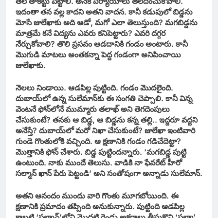
తల తాకట్టు పెట్టాలి. అనేక పర్యాయాలు తలదించుకోవాలి.
ఇదంతా తన వల్ల కాదని అతని వాదన. కానీ కడుపులో బిడ్డను
మోసే జులేఖాకు అది ఆడో, మగో ఎలా తెలుస్తుంది? మగబిడ్డను
మాత్రమే కనే విద్యను ఎవరు కనిపెట్టారు? ఎవరి దగ్గర
నేర్చుకోవాలి? తొలి ప్రసవం ఆడదానికి గండం అంటారు. కానీ
మొగుడి మాటలు అంతకన్నా పెద్ద గండంగా అనిపించాయి
జులేఖాకు.
నెలలు నిండాయి. ఆడపిల్ల పుట్టింది. గండం మొదలైంది.
దుబాయ్‌లో ఉన్న సులేమాన్‌కు ఈ సంగతి చెప్పాలి. కానీ విన్న
వెంటనే ఫోన్‌లోనే ముమ్మారు తలాఖ్ అని తెగదెంపులు
చేసుకుంటే? తనకు ఆ బిడ్డ, ఆ బిడ్డను కన్న తల్లి.. ఇద్దరూ వద్దని
అనేస్తే? దుబాయ్‌లో మరో నిఖా చేసుకుంటే? జులేఖా ఇంటివారి
గుండె గొంతులోకి వచ్చింది. ఆ క్షణానికి గండం గడిచేదెట్టా?
మొత్తానికి ఫోన్ చేశారు. బిడ్డ పుట్టిందన్నారు. ‘మగబిడ్డ పుట్టి
ఉంటుంది. నాకు ముందే తెలుసు. వాడికి నా ఫేవరేట్ హీరో
సల్మాన్ ఖాన్ పేరు పెట్టండి’ అని సంతోషంగా అన్నాడు సులేమాన్.
అతని ఆనందం ముందు వారి గొంతు మూగబోయింది. ఈ
క్షణానికి ప్రమాదం తప్పింది అనుకున్నారు. పుట్టింది ఆడపిల్ల
కాబట్టి ‘సల్మాన్’లోని మొదటి రెండు అక్షరాలు తీసుకొని ‘సల్మా’