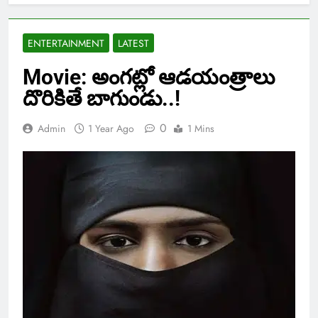
ENTERTAINMENT
LATEST
Movie: అంగట్లో ఆడయంత్రాలు
దొరికితే బాగుండు..!
0
Admin
1 Year Ago
1 Mins