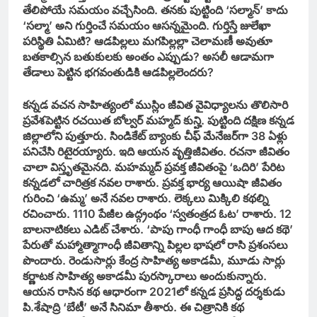
తేలిపోయే సమయం వచ్చేసింది. తనకు పుట్టింది ‘సల్మాన్’ కాదు
‘సల్మా’ అని గుర్తించే సమయం ఆసన్నమైంది. గుర్తిస్తే జులేఖా
పరిస్థితి ఏమిటి? ఆడపిల్లలు మగపిల్లల్లా చెలామణీ అవుతూ
బతకాల్సిన బతుకులకు అంతం ఎప్పుడు? అసలీ ఆడామగా
తేడాలు పెట్టిన భగవంతుడికి ఆడపిల్లలెందరు?
కన్నడ వచన సాహిత్యంలో ముస్లిం జీవిత వైవిధ్యాలను తొలిసారి
ప్రవేశపెట్టిన రచయిత బోల్వర్ మహ్మద్ కున్హి. పుట్టింది దక్షిణ కన్నడ
జిల్లాలోని పుత్తూరు. సిండికేట్ బ్యాంకు చీఫ్ మేనేజర్‌గా 38 ఏళ్లు
పనిచేసి రిటైరయ్యారు. ఇది ఆయన వృత్తిజీవితం. రచనా జీవితం
చాలా విస్తృతమైనది. మహమ్మద్ ప్రవక్త జీవితంపై ‘ఒదిరి’ పేరిట
కన్నడలో చారిత్రక నవల రాశారు. ప్రవక్త భార్య ఆయిషా జీవితం
గురించి ‘ఉమ్మ’ అనే నవల రాశారు. లెక్కలు మిక్కిలి కథల్ని
రచించారు. 1110 పేజీల ఉద్గ్రంథం ‘స్వతంత్రద ఓట’ రాశారు. 12
బాలనాటికలు ఎడిట్ చేశారు. ‘పాపు గాంధీ గాంధీ బాపు ఆద కథె’
పేరుతో మహ్మాత్మాగాంధీ జీవితాన్ని పిల్లల భాషలో రాసి ప్రశంసలు
పొందారు. రెండుసార్లు కేంద్ర సాహిత్య అకాడమీ, మూడు సార్లు
కర్ణాటక సాహిత్య అకాడమీ పురస్కారాలు అందుకున్నారు.
ఆయన రాసిన కథ ఆధారంగా 2021లో కన్నడ ప్రసిద్ధ దర్శకుడు
పి.శేషాద్రి ‘బేటీ’ అనే సినిమా తీశారు. ఈ చిత్రానికి కథ