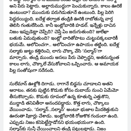
అని పేరు పెట్టారు. అల్లారుముద్దుగా పెంచుకున్నారు. కాలం ఊరికే
ఉంటుందా? ముందుకు పరుగెడుతూనే ఉంటుంది. పిల్ల పెరిగి
పెద్దదయ్యింది. ఐదేళ్ల తర్వాత తండ్రికి ఊరికి రాబోతున్న వార్త
తెలిసి గంతులేసింది. కానీ ఇంట్లోవారికి హడల్. ఇన్నేళ్లు దాచిన
నిజం ఇప్పుడెట్లా చెప్పేది? చెప్తే ఏం జరుగుతుంది? జులేఖా
బతుకు ఏమవుతుంది? ఇంట్లో వారితోపాటు చుట్టుపక్కలవారికీ
భయమే. ఆలోచించగా.. ఆలోచించగా ఉపాయం తట్టింది. ఐదేళ్ల
సల్మాకు జుట్టు కత్తిరించి, లాగు చొక్కా వేసి ‘సల్మాన్’‌గా
మార్చారు. తండ్రి ముందు అసలు పేరు చెప్పొద్దని, అతనున్నంత
కాలం లాగు, చొక్కాలే వేసుకోవాలని ఒప్పించారు. ఆ అమాయక
పిల్ల సంతోషంగా సరేనంది.
సులేమాన్ ఊళ్లోకి దిగాడు. రాగానే బిడ్డను చూడాలని అతని
ఆరాటం. తనకు పుట్టిన కొడుకు కోసం దుబాయ్ నుంచి ఏమేమో
తీసుకొచ్చాడు. కొడుకు రూపంలో ఉన్న కూతుర్ని ఎత్తుకొని,
ముద్దాడి తనివితీరా ఆనందపడ్డాడు. కొత్త లాగు, చొక్కాలు
వేయించాడు. ‘సల్మాన్..సల్మాన్’ అంటూ భుజాల మీదకెత్తుకుని
ఊరంతా షికార్లు చేశాడు. ఇంట్లోవారికి రోజుకొక గండంలా ఉంది.
ఎప్పుడు నిజం కనిపెట్టేస్తాడోనని భయంభయంగా ఉంది.
సల్మాన్‌కు సున్తీ చేయించాలని తండ్రి పట్టుబట్టాడు. నిజం