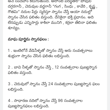
అనే సందేహం కలుగుతుంది. అలాంటి పరిస్థితిలో బావుల
దగ్గరగానీ , చెరువుల వద్దగానీ “గంగ , సింధు , కావేరి , కృష్ణ ,
గౌతమి” నదుల పేర్లు స్మరిస్తూ స్నానం చేస్తే ఆయా నదుల్లో
స్నానం చేసిన ఫలితం వస్తుంది. దేనికైనా భక్తి ప్రధానం. అది
లేనప్పుడు ఎన్నిసార్లు కాకిలా మునిగి , కర్రలా తేలినా ఫలితం
శూన్యం.
మాఘ పూర్ణిమ స్నానఫలం :
1 . ఇంటిలోనే వేడినీళ్ళతో స్నానం చేస్తే ఆరు సంవత్సరాలు
శుభ్రంగా స్నానం చేసిన ఫలితం లభిస్తుంది.
2 . బావి నీళ్ళతో స్నానం చేస్తే , 12 సంవత్సరాల పుణ్యస్నాన
ఫలితం వస్తుంది.
3 . చెరువులో స్నానం చేస్తే 24 సంవత్సరాల పుణ్యస్నాన ఫలం
లభిస్తుంది.
4 . సాధారణ నదిలో స్నానం చేస్తే 96 సంవత్సరాల
పుణ్యస్నానఫలం లభిస్తుంది.