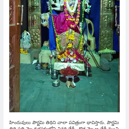
హిందువులు పౌర్ణమి తిథిని చాలా పవిత్రంగా భావిస్తారు. పౌర్ణమి
తిథి ప్రతి నెల శుక్లపక్షంలోని చివరి తేదీ.. కొత్త నెల ఆ తేదీ నుంచి