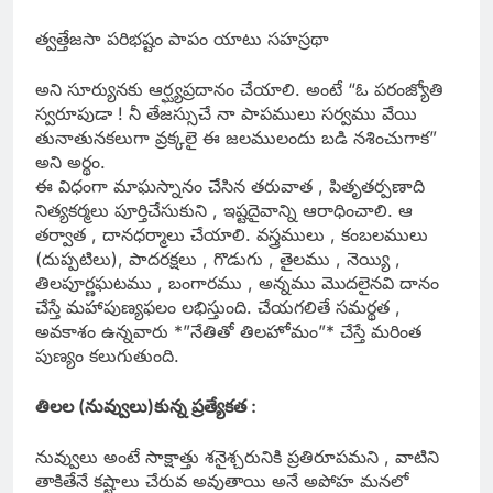
త్వత్తేజసా పరిభష్టం పాపం యాటు సహస్రథా
అని సూర్యునకు ఆర్ఘ్యప్రదానం చేయాలి. అంటే “ఓ పరంజ్యోతి
స్వరూపుడా ! నీ తేజస్సుచే నా పాపములు సర్వము వేయి
తునాతునకలుగా వ్రక్కలై ఈ జలములందు బడి నశించుగాక”
అని అర్థం.
ఈ విధంగా మాఘస్నానం చేసిన తరువాత , పితృతర్పణాది
నిత్యకర్మలు పూర్తిచేసుకుని , ఇష్టదైవాన్ని ఆరాధించాలి. ఆ
తర్వాత , దానధర్మాలు చేయాలి. వస్త్రములు , కంబలములు
(దుప్పటిలు), పాదరక్షలు , గొడుగు , తైలము , నెయ్యి ,
తిలపూర్ణఘటము , బంగారము , అన్నము మొదలైనవి దానం
చేస్తే మహాపుణ్యఫలం లభిస్తుంది. చేయగలితే సమర్థత ,
అవకాశం ఉన్నవారు *”నేతితో తిలహోమం”* చేస్తే మరింత
పుణ్యం కలుగుతుంది.
తిలల (నువ్వులు)కున్న ప్రత్యేకత :
నువ్వులు అంటే సాక్షాత్తు శనైశ్చరునికి ప్రతిరూపమని , వాటిని
తాకితేనే కష్టాలు చేరువ అవుతాయి అనే అపోహ మనలో