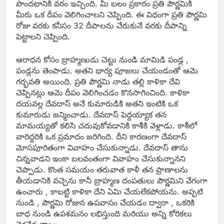
పొందటానికి వరం ఇచ్చింది. మీ బలం ప్రకారం ప్రతి పౌర్ణమికి
మీరు ఒక దీపం వెలిగించాలని చెప్పింది. ఈ విధంగా ప్రతి పౌర్ణమి
రోజు వరకు కనీసం 32 దీపాలను చేరుకునే వరకు దీపాన్ని
పెట్టాలని చెప్పింది.
ఆరాధన కోసం బ్రాహ్మణుడు చెట్టు నుండి మామిడి పండ్ల ,
పండ్లను తెంపాడు. అతని భార్య పూజలు చేయండంతో ఆమె
గర్భవతి అయింది. ప్రతి పౌర్ణమి నాడు తల్లి కాళికా దేవి
చెప్పినట్లు ఆమె దీపం వెలిగించడం కొనసాగించింది. కాళికా
దయవల్ల దేవదాస్ అనే కుమారుడికి అతని ఇంటికి ఒక
కుమారుడు జన్మించాడు. దేవదాస్ పెద్దయ్యాక తన
మామయ్యతో కలిసి చదువుకోవడానికి కాశీకి వెళ్లాడు. కాశీలో
వారిద్దరికి ఒక ప్రమాదం జరిగింది. దీని కారణంగా దేవదాస్
మోసపూరితంగా వివాహం చేసుకున్నాడు. దేవదాస్ తాను
చిన్నవాడని ఇంకా బలవంతంగా వివాహం చేసుకున్నానని
చెప్పాడు. కొంత సమయం తరువాత కాళీ తన ప్రాణాలను
తీయడానికి వచ్చెను కానీ బ్రాహ్మణ దంపతులు పౌర్ణమిని వేగంగా
ఉంచారు , కాబట్టి కాళికా దేని ఏమి చేయలేకపోయను. అప్పటి
నుండి , పౌర్ణమి రోజున ఉపవాసం చేయడం ద్వారా , ఒకరికి
బాధ నుండి ఉపశమనం లభిస్తుంది మరియు అన్ని కోరికలు