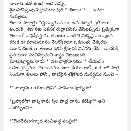
చాలామందికి ఉంది. అది తప్పు.
శ్రీమహావిష్ణువు స్వేదబిందువులే *”తిలలు”* … అనగా
నువ్వులు.
తిలలు సాక్షాత్తు విష్ణు స్వరూపాలు. ఇవి ఈశ్వర ప్రతీకాలు.
అందుకే , శివునకు ఏకదశ రుద్రాభిషేకం చేసేటప్పుడు ప్రత్యేకంగా
తిలలతో అభిషేకిస్తారు. తిలలకు అంతటి విశిష్టస్థానం వుంది.
కనుక ఈ మాఘమాసం నెలరోజులూ ఒకవంతు చెక్కరకు ,
మూడువంతులు తిలలు కలిపి శ్రీహరికి నివేదన చేసి , అందరికీ
ప్రసాదంగా పంచిపెట్టమని శాస్త్రం చెబుతుంది.
మాఘపూర్ణిమనాడు *”తిల పాత్రదానము”* చేయడం
బహుప్రశస్తము. ఈ దానము ఎలా చేయాలంటే , ఒక రాగి పాత్ర
నిండుగా తిలలు పోసి , వాటిపైన శక్తికొలది సువర్ణము నుంచి –
*”వాజ్మానః కాయజ త్రివిధ పాపనాశపూర్వకం*
*బ్రహ్మలోకా వాప్తి కామ స్తిల పాత్ర దానం కరిష్యే”* అని
సంకల్పించి –
*”దేవదేవజగన్నాథ వంఛితార్ధ ఫలప్రద*