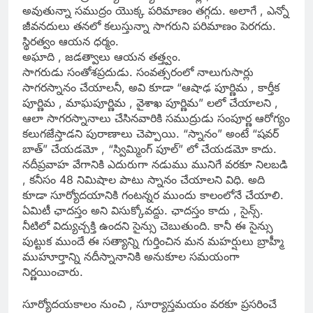
అవుతున్నా సముద్రం యొక్క పరిమాణం తగ్గదు. అలాగే , ఎన్నో
జీవనదులు తనలో కలుస్తున్నా సాగరుని పరిమాణం పెరగదు.
స్థిరత్వం ఆయన ధర్మం.
అఘాది , జడత్వాలు ఆయన తత్త్వం.
సాగరుడు సంతోశప్రదుడు. సంవత్సరంలో నాలుగుసార్లు
సాగరస్నానం చేయాలనీ, అవి కూడా “ఆషాఢ పూర్ణిమ , కార్తీక
పూర్ణిమ , మాఘపూర్ణిమ , వైశాఖ పూర్ణిమ” లలో చేయాలని ,
ఆలా సాగరస్నానాలు చేసినవారికి సముద్రుడు సంపూర్ణ ఆరోగ్యం
కలుగజేస్తాడని పురాణాలు చెప్పాయి. “స్నానం” అంటే “షవర్
బాత్” చేయడమో , “స్విమ్మింగ్ పూల్” లో చేయడమో కాదు.
నదీప్రవాహ వేగానికి ఎదురుగా నడుము మునిగే వరకూ నిలబడి
, కనీసం 48 నిమిషాల పాటు స్నానం చేయాలని విధి. అది
కూడా సూర్యోదయానికి గంటన్నర ముందు కాలంలోనే చేయాలి.
ఏమిటీ ఛాదస్తం అని విసుక్కోవద్దు. ఛాదస్తం కాదు , సైన్స్.
నీటిలో విద్యుచ్చక్తి ఉందని సైన్సు చెబుతుంది. కానీ ఈ సైన్సు
పుట్టుక ముందే ఈ సత్యాన్ని గుర్తించిన మన మహర్షులు బ్రాహ్మీ
ముహూర్తాన్ని నదీస్నానానికి అనుకూల సమయంగా
నిర్ణయించారు.
సూర్యోదయకాలం నుంచి , సూర్యాస్తమయం వరకూ ప్రసరించే