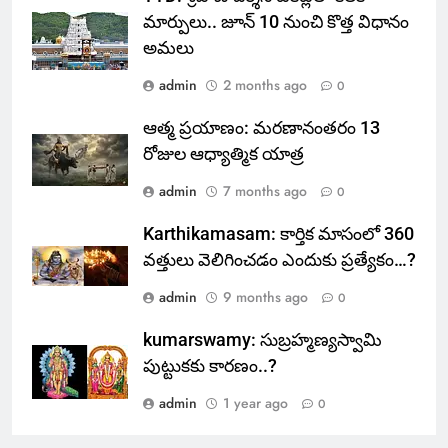
మార్పులు.. జూన్ 10 నుంచి కొత్త విధానం
అమలు
admin
2 months ago
0
ఆత్మ ప్రయాణం: మరణానంతరం 13
రోజుల ఆధ్యాత్మిక యాత్ర
admin
7 months ago
0
Karthikamasam: కార్తిక మాసంలో 360
వత్తులు వెలిగించడం ఎందుకు ప్రత్యేకం…?
admin
9 months ago
0
kumarswamy: సుబ్రహ్మణ్యస్వామి
పుట్టుకకు కారణం..?
admin
1 year ago
0