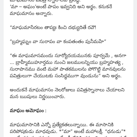
‘మా – అఘం’అంటే పాపం ఇవ్వనిది అని అర్థం. కనుకనే
మాఘమాసం అన్నారు.
“మాఘమాసేరటం తాప్యః కించి దభ్యుదితే రవౌ!
”బ్రహ్మఘ్నం వా సురాపం వా కంపతంతం పునీమహే”
“ఈ మాఘమాసమందు సూర్యోదయమునకు పూర్వమే , అనగా
… బ్రాహ్మీముహూర్తము నుంచి జలములన్నియు బ్రహ్మహత్య ,
సురాపానము వంటి మహా పాతకములను పోగొట్టి మానవులను
పవిత్రులుగా చేయుటకు సంసిద్ధముగా వుండును” అని అర్థం.
అందుకనే మాఘమాసం నెలరోజులు పవిత్రస్నానాలు చేయాలని
మన ఋషులు నిర్ణయించారు.
మాఘం అమోఘం :
మాఘమాసానికి ఎన్నో ప్రత్యేకతలున్నాయి. ఈ మాసానికి
పరిపోషకుడు మాధవుడు. *”మా” అంటే మహాలక్షీ. “ధనుడు”*