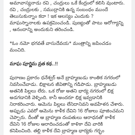
అమావాస్యనాడు రవి , చంద్రులు ఒకే కేంద్రంలో కలిసి వుంటారు.
రవి , చంద్రులకు , సముద్రానికి ఉన్న సంబంధం ముందే
తెలుసుకున్నాం కదా ! ఇక ఆలస్యం ఎందుకు ?
మాఘస్నానాలకు ఉపక్రమించండి. పుణ్యంతో పాటు ఆరోగ్యాన్ని
, ఆనందాన్ని అందుకుని తరించండి.
*ఓం నమో భగవతే వాసుదేవయ* మంత్రాన్ని జపించడం
మంచిది.
మాఘ పూర్ణిమ వ్రత కథ..!!
పురాణం ప్రకారం ధనేశ్వర్ అనే బ్రాహ్మణుడు కాంతిక నగరంలో
నివసించేవాడు. భిక్షాటన జీవితాన్ని గడిపాడు. బ్రాహ్మణుడు
అతనికి పిల్లలు లేరు. ఒక రోజు అతని భార్య నగరంలో భిక్ష
అడగడానికి వెళ్ళింది. కానీ అందరూ భిక్ష ఇవ్వడానికి
నిరాకరించారు. ఆమెను పిల్లలు లేనిదానివని అవహేళన చేశారు.
అప్పుడు ఎవరో ఆమెను కాళీక దేవిని 16 రోజులు పూజించమని
చెప్పారు. దీంతో ఆ బ్రాహ్మణ దంపతులు ఆరాధనతో కాళీక
దేవిని 16 రోజుల ఆరాదించడంతో కాళికా దేవి వారికి
కనిపించింది. తల్లి కాళీక దేవి బ్రాహ్మణ భార్యకు గర్భం