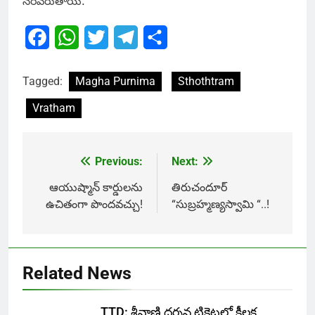
నెరవేరుతాయి.
Facebook
WhatsApp
Twitter
Telegram
Share
Tagged:
Magha Purnima
Sthothtram
Vratham
Previous:
Next:
Post
navigation
ఆయుష్మాన్ కార్డులను
తిరుచందూర్
ఉచితంగా పొందవచ్చు!
“సుబ్రహ్మణ్యస్వామి “..!
Related News
TTD: శ్రీవాణి దర్శన టికెట్లలో కీలక