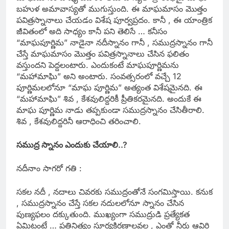
బహుళ అమావాస్యతో ముగుస్తుంది. ఈ మాఘమాసం మొత్తం
పవిత్రస్నానాలు చేయడం విశేష పూర్వప్రదం. కానీ , ఈ యాంత్రిక
జీవితంలో అది సాధ్యం కానీ పని తెలిసే … కనీసం
“మాఘపూర్ణిమ” నాడైనా నదీస్నానం గానీ , సముద్రస్నానం గానీ
చేస్తే మాఘమాసం మొత్తం పవిత్రస్నానాలు చేసిన ఫలితం
వస్తుందని పెద్దలంటారు. ఎందుకంటే మాఘపూర్ణిమను
“మహామాఘి” అని అంటారు. సంవత్సరంలో వచ్చే 12
పూర్ణిమలలోనూ “మాఘ పూర్ణిమ” అత్యంత విశేషమైనది. ఈ
“మహామాఘి” శివ , కేశవులిద్దరికీ ప్రీతికరమైనది. అందుకే ఈ
మాఘ పూర్ణిమ నాడు తప్పకుండా సముద్రస్నానం చేసితీరాలి.
శివ , కేశవులిద్దరినీ ఆరాధించి తరించాలి.
సముద్ర స్నానం ఎందుకు చేయాలి..?
నదీనాం సాగరో గతి :
సకల నదీ , నదాలు చివరకు సముద్రంతోనే సంగమిస్తాయి. కనుక
, సముద్రస్నానం చేస్తే సకల నదులలోనూ స్నానం చేసిన
పుణ్యఫలం దక్కుతుంది. ముఖ్యంగా సముద్రుడి ప్రత్యేకత
ఏమిటంటే … ప్రతినిత్యం సూర్యకిరణాలవల్ల , ఎంతో నీరు ఆవిరి