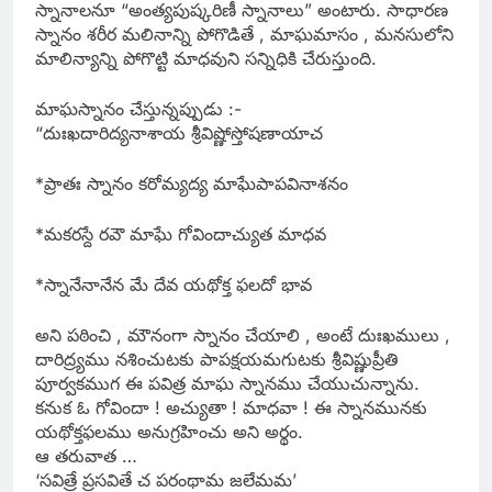
స్నానాలనూ “అంత్యపుష్కరిణీ స్నానాలు” అంటారు. సాధారణ
స్నానం శరీర మలినాన్ని పోగొడితే , మాఘమాసం , మనసులోని
మాలిన్యాన్ని పోగొట్టి మాధవుని సన్నిధికి చేరుస్తుంది.
మాఘస్నానం చేస్తున్నప్పుడు :-
“దుఃఖదారిద్యనాశాయ శ్రీవిష్ణోస్తోషణాయాచ
*ప్రాతః స్నానం కరోమ్యద్య మాఘేపాపవినాశనం
*మకరస్దే రవౌ మాఘే గోవిందాచ్యుత మాధవ
*స్నానేనానేన మే దేవ యథోక్త ఫలదో భావ
అని పఠించి , మౌనంగా స్నానం చేయాలి , అంటే దుఃఖములు ,
దారిద్ర్యము నశించుటకు పాపక్షయమగుటకు శ్రీవిష్ణుప్రీతి
పూర్వకముగ ఈ పవిత్ర మాఘ స్నానము చేయుచున్నాను.
కనుక ఓ గోవిందా ! అచ్యుతా ! మాధవా ! ఈ స్నానమునకు
యథోక్తఫలము అనుగ్రహించు అని అర్థం.
ఆ తరువాత …
‘సవిత్రే ప్రసవితే చ పరంథామ జలేమమ’