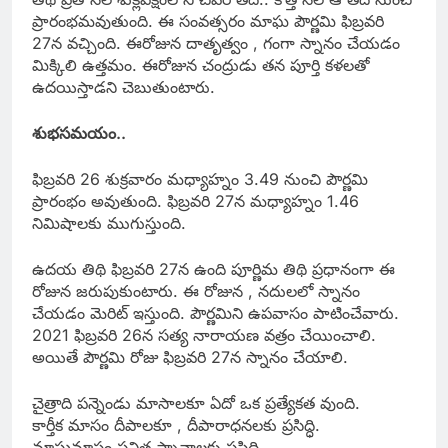
ప్రారంభమవుతుంది. ఈ సంవత్సరం మాఘ పౌర్ణమి ఫిబ్రవరి
27న వచ్చింది. ఈరోజున దాతృత్వం , గంగా స్నానం చేయడం
మిక్కిలి ఉత్తమం. ఈరోజున చంద్రుడు తన పూర్తి కళలతో
ఉదయిస్తాడని చెబుతుంటారు.
శుభసమయం..
ఫిబ్రవరి 26 శుక్రవారం మధ్యాహ్నం 3.49 నుంచి పౌర్ణమి
ప్రారంభం అవుతుంది. ఫిబ్రవరి 27న మధ్యాహ్నం 1.46
నిమిషాలకు ముగుస్తుంది.
ఉదయ తిథి ఫిబ్రవరి 27న ఉంది పూర్ణిమ తిథి ప్రధానంగా ఈ
రోజున జరుపుకుంటారు. ఈ రోజున , నదులలో స్నానం
చేయడం మెరిట్ ఇస్తుంది. పౌర్ణమిని ఉపవాసం పాటించేవారు.
2021 ఫిబ్రవరి 26న సత్య నారాయణ వత్రం చేయించాలి.
అయితే పౌర్ణమి రోజు ఫిబ్రవరి 27న స్నానం చేయాలి.
చైత్రాది పన్నెండు మాసాలకూ ఏదో ఒక ప్రత్యేకత వుంది.
కార్తీక మాసం దీపాలకూ , దీపారాధనలకు ప్రసిద్ధి.
మాఘమాసం పవిత్ర స్నానాలకు ప్రసిద్ధి.