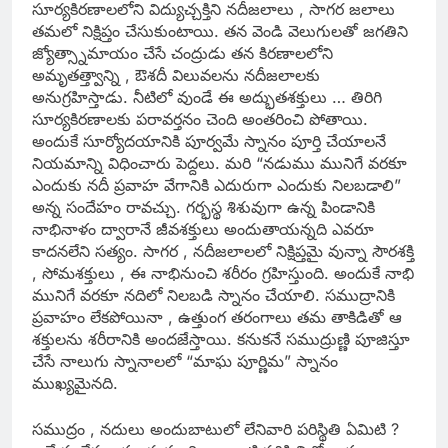
సూర్యకిరణాలలోని విద్యుచ్చక్తిని నదీజలాలు , సాగర జలాలు
తమలో నిక్షిప్తం చేసుకుంటాయి. తన వెండి వెలుగులతో జగతిని
జ్యోత్స్నామాయం చేసే చంద్రుడు తన కిరణాలలోని
అమృతత్త్వాన్ని , ఔశదీ విలువలను నదీజలాలకు
అనుగ్రహిస్తాడు. నీటిలో వుండే ఈ అద్భుతశక్తులు … తిరిగి
సూర్యకిరణాలకు పరావర్తనం చెంది అంతరించి పోతాయి.
అందుకే సూర్యోదయానికి పూర్వమే స్నానం పూర్తి చేయాలనే
నియమాన్ని విధించారు పెద్దలు. మరి “నడుము మునిగే వరకూ
ఎందుకు నదీ ప్రవాహ వేగానికి ఎదురుగా ఎందుకు నిలబడాలి”
అన్న సందేహం రావచ్చు. గర్భస్థ శిశువుగా ఉన్న పిండానికి
నాభినాళం ద్వారానే జీవశక్తులు అందుతాయన్నది ఎవరూ
కాదనలేని సత్యం. సాగర , నదీజలాలలో నిక్షిప్తమై వున్నా సౌరశక్తి
, సోమశక్తులు , ఈ నాభినుంచి శరీరం గ్రహిస్తుంది. అందుకే నాభి
మునిగే వరకూ నదిలో నిలబడి స్నానం చేయాలి. సముద్రానికి
ప్రవాహం లేకపోయినా , ఉత్తుంగ తరంగాలు తమ తాకిడితో ఆ
శక్తులను శరీరానికి అందజేస్తాయి. కనుకనే సముద్రుణ్ణి పూజిస్తూ
చేసే నాలుగు స్నానాలలో “మాఘ పూర్ణిమ” స్నానం
ముఖ్యమైనది.
సముద్రం , నదులు అందుబాటులో లేనివారి పరిస్థితి ఏమిటి ?