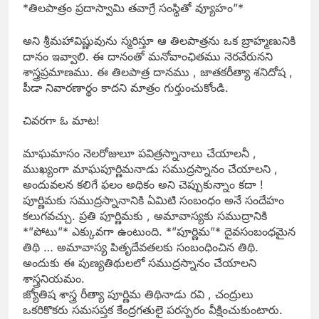
*తిలపాత్రం ప్రదాస్వామి తవాగ్రే సంస్థితో వ్యూహం”*
అని శ్రీమహావిష్ణువును స్మరిస్తూ ఆ తిలపాత్రను ఒక బ్రాహ్మణునికి
దానం ఇవ్వాలి. ఈ దానంతో మనోవాంఛితము నెరవేరునని
శాస్త్రప్రమాణము. ఈ తిలపాత్ర దానము , జాతకరీత్యా శనిదోష ,
పీడా నివారణార్థం కాదని మాత్రం గుర్తుంచుకోండి.
చివరగా ఓ మాట!
మాఘమాసం నెలరోజులూ పవిత్రస్నానాలు చేయాలనీ ,
ముఖ్యంగా మాఘపూర్ణిమనాడు సముద్రస్నానం చేయాలని ,
అందువలన కలిగే ఫలం అధికం అని చెప్పుకున్నాం కదా !
పూర్ణిమకు సముద్రస్నానానికి ఏమిటి సంబంధం అనే సందేహం
కలుగవచ్చు. ప్రతి పూర్ణిమకు , అమావాస్యకు సముద్రానికి
*”పోటు”* ఎక్కువగా ఉంటుంది. *”పూర్ణిమ”* దైవసంబంధమైన
తిథి … అమావాస్య పితృదేవతలకు సంబంధించిన తిథి.
అందుకు ఈ పుణ్యతిథులలో సముద్రస్నానం చేయాలని
శాస్త్రనియమం.
జ్యోతిష శాస్త్ర రీత్యా పూర్ణిమ తిథినాడు రవి , చంద్రులు
ఒకరికొకరు సమసప్తక కేంద్రగతులై పరస్పరం వీక్షించుకుంటారు.