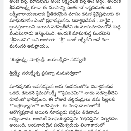
అంటే భర్త. మాధవుడు అంటే లక్ష్మీదేవికి భర్త అని అర్థం. అందుకే
శ్రీమహాలక్ష్మీ కూడా ఈ మాసాన్ని ఎంతగానో ఇష్టపడుతుంది.
లక్ష్మీనారాయణులకు ప్రీతికరమైన మాసం కనుక శ్రీవైష్ణవులకు ఈ
మాఘమాసం ఎంతో ప్రధానమైనది. విద్యాధిదేవత , వాగ్దేవి ,
జ్ఞానప్రదాయిని అయిన సరస్వతీదేవి ఈ మాఘమాసంలోనే శుద్ధ
పంచిమినాడు జన్మించింది. అందుకే మాఘశుద్ధ పంచమిని
“శ్రీపంచమి” అని అంటారు. “శ్రీ” అంటే లక్ష్మీదేవి అనే కదా
మనందరి అభిప్రాయం.
“శుద్ధలక్ష్మీ: మోక్షలక్షీ: జయలక్ష్మీహ సరస్వతే!
శ్రీర్లక్ష్మీ: వరలక్ష్మీశ్చ ప్రసన్నా మమసర్వదా”
మానవునకు అవసరమైన ఆరు సంపదలలోను విద్యాసంపద
ఒకటి. కనుకనే శ్రీమహాలక్ష్మీ *”శ్రీపంచమి”* నాడు సరస్వతీదేవి
రూపంలో భాసిస్తుంది. ఈ రోజునే తల్లిదండ్రులు తమ పిల్లలకు
*”అక్షరభ్యాసం”* జరిపిస్తారు. ఈ మాఘమాసంలోనే
ఆరోగ్యప్రదాత అయిన సూర్యుడు సప్తమి తిథినాడు
జన్మించాడు. అందుకే మాఘశుద్ధసప్తమి ‘రథసప్తమి’ పర్వదినం
అయింది. లయకారుడైన పరమేశ్వరుడు లింగాకారంలో