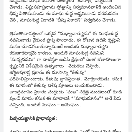
ఉద్భవించి మాఘ బహుళ చతుర్ధశిని “శివరాత్రి” పర్వదినం
చేశాడు. విష్ణుసహస్రనామ స్తోత్రాన్ని సర్వమానవాళికి అందించిన
భీష్మ పితామహుడు ఈ మాఘ శుద్ధ అష్టమినాడు పరమపదం
చేరి , మాఘశుద్ధ ఏకాదశి “భీష్మ ఏకాదశి” పర్వదినం చేశాడు.
త్రిమతాచార్యులలో ఒకరైన “మధ్వాచార్యుడు” ఈ మాఘశుద్ధ
నవమినాడు వైకుంఠ ప్రాప్తి పొందాడు. ఈ రోజున ఉడిపి కృష్ణుని
మనం చూడగలుతున్నామంటే అందుకు మధ్వాచార్యుని
కరుణాకటాక్షమే కారణం. అందుకే మాఘశుద్ద నవమిని
“మధ్వనవమి” గా పాటిస్తూ ఉడిపి క్షేత్రంలో ఎంతో కోలాహాలంగా
కృష్ణునికి విశేషమైన ఉత్సవాలు , వేడుకలు చేస్తారు.
జ్యోతిషశాస్త్ర ప్రకారం ఈ మాసాన్ని “కేతువు”
పరిపాలిస్తూంటాడు. కేతువు జ్ఞానప్రదాత , మోక్షకారకుడు. కనుక
ఈ మాసంలో కేతువు విశేష పూజలు అందుకుంటాడు.
చాంద్రమానం ప్రకారం చంద్రుడు “మఖ” నక్షత్ర మండలంతో కూడి
వుండే మాసం కనుక ఈ మాసానికి *”మాఘమాసం”* అనే పేరు
వచ్చింది. అందుకే మాఘం – అమోఘం .
పితృయజ్ఞానికి ప్రాధాన్యత :
మాఘ అమావాస్య పితృకార్యాచరణకు ఎంతో ప్రధానమైన రోజు.