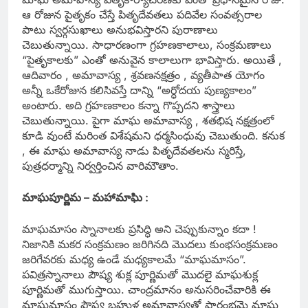
ఆ రోజున పైతృకం చేస్తే పితృదేవతలు పదివేల సంవత్సరాల
పాటు స్వర్గసుఖాలు అనుభవిస్తారని పురాణాలు
చెబుతున్నాయి. సాధారణంగా గ్రహణకాలాలు, సంక్రమణాలు
“పైతృకాలకు” ఎంతో అనువైన కాలాలుగా భావిస్తారు. అయితే ,
ఆదివారం , అమావాస్య , శ్రవణనక్షత్రం , వ్యతీపాత యోగం
అన్నీ ఒకేరోజున కలిసివస్తే దాన్ని “అర్ధోదయ పుణ్యకాలం”
అంటారు. అది గ్రహణకాలం కన్నా గొప్పదని శాస్త్రాలు
చెబుతున్నాయి. పైగా మాఘ అమావాస్య , శతభిష నక్షత్రంలో
కూడి వుంటే మరింత విశేషమని ధర్మసింధువు చెబుతుంది. కనుక
, ఈ మాఘ అమావాస్య నాడు పితృదేవతలను స్మరిస్తే,
పుత్రధర్మాన్ని నిర్వర్తించిన వారిమౌతాం.
మాఘపూర్ణిమ – మహామాఘి :
మాఘమాసం స్నానాలకు ప్రసిద్ధి అని చెప్పుకున్నాం కదా !
నిజానికి మకర సంక్రమణం జరిగినది మొదలు కుంభసంక్రమణం
జరిగేవరకు మధ్య ఉండే మధ్యకాలమే “మాఘమాసం”.
పవిత్రస్నానాలు పౌష్య శుక్ల పూర్ణిమతో మొదలై మాఘశుక్ల
పూర్ణిమతో ముగుస్తాయి. చాంద్రమానం అనుసరించేవారికి ఈ
మాఘమాసం పౌష్య బహుళ అమావాస్యతో ప్రారంభమై మాఘ