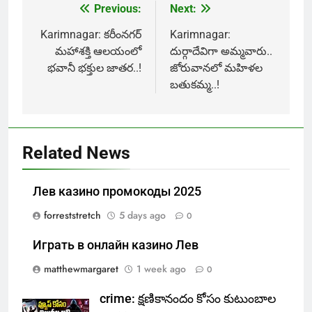
Previous:
Next:
Post
navigation
Karimnagar: కరీంనగర్
Karimnagar:
మహాశక్తి ఆలయంలో
దుర్గాదేవిగా అమ్మవారు..
భవానీ భక్తుల జాతర..!
జోరువానలో మహిళల
బతుకమ్మ..!
Related News
Лев казино промокоды 2025
forreststretch
5 days ago
0
Играть в онлайн казино Лев
matthewmargaret
1 week ago
0
crime: క్షణికానందం కోసం కుటుంబాల