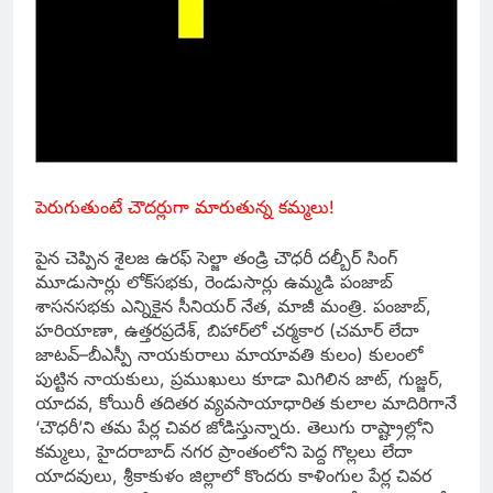
పెరుగుతుంటే చౌదర్లుగా మారుతున్న కమ్మలు!
పైన చెప్పిన శైలజ ఉరఫ్‌ సెల్జా తండ్రి చౌధరీ దల్బీర్‌ సింగ్‌
మూడుసార్లు లోక్‌సభకు, రెండుసార్లు ఉమ్మడి పంజాబ్‌
శాసనసభకు ఎన్నికైన సీనియర్‌ నేత, మాజీ మంత్రి. పంజాబ్,
హరియాణా, ఉత్తరప్రదేశ్, బిహార్‌లో చర్మకార (చమార్‌ లేదా
జాటవ్‌–బీఎస్పీ నాయకురాలు మాయావతి కులం) కులంలో
పుట్టిన నాయకులు, ప్రముఖులు కూడా మిగిలిన జాట్, గుజ్జర్,
యాదవ, కోయిరీ తదితర వ్యవసాయాధారిత కులాల మాదిరిగానే
‘చౌధరీ’ని తమ పేర్ల చివర జోడిస్తున్నారు. తెలుగు రాష్ట్రాల్లోని
కమ్మలు, హైదరాబాద్‌ నగర ప్రాంతంలోని పెద్ద గొల్లలు లేదా
యాదవులు, శ్రీకాకుళం జిల్లాలో కొందరు కాళింగుల పేర్ల చివర