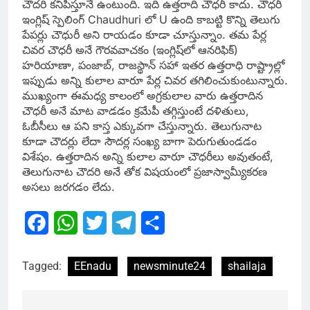
చౌదరి కనిపిస్తూనే ఉంటుంది. ఇది ఉత్తరాది చౌధరీ కాదు. చౌధరీ
ఇంగ్లిష్‌ స్పెలింగ్‌ Chaudhuri లో U ఉంది కాబట్టి కొన్ని తెలుగు
పేపర్లు చౌధురీ అని రాయడం కూడా చూస్తున్నాం. తమ పేర్ల
చివర చౌధరీ అనే గౌరవవాచకం (ఇంగ్లిష్‌లో ఆనరిఫిక్‌)
హరియాణా, పంజాబ్, రాజస్థాన్‌ సహా ఇతర ఉత్తరాధి రాష్ట్రాల్లో
ఇప్పుడు అన్ని కులాల వారూ పేర్ల చివర తగిలించుకుంటున్నారు.
ముఖ్యంగా ఈమధ్య కాలంలో అగ్రకులాల వారు ఉత్తరాదిన
చౌధరీ అనే మాట వాడడం క్రమేపీ తగ్గిస్తుంటే దళితులు,
ఓబీసీలు ఆ పని కాస్త ఎక్కువగా చేస్తున్నారు. తెలుగునాట
కూడా చౌదర్లు లేదా సౌదర్ల సంఖ్య బాగా పెరుగుతుండడం
విశేషం. ఉత్తరాదిన అన్ని కులాల వారూ చౌధరీలు అవుతంటే,
తెలుగునాట చౌదరి అనే తోక విషయంలో ప్రజాస్వామ్యీకరణ
అసలు జరగడం లేదు.
Facebook
WhatsApp
Twitter
Telegram
Share
Tagged:
EEnadu
newsminute24
shailaja