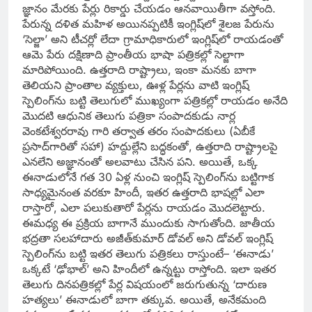
జ్ఞానం మేరకు పేర్లు రికార్డు చేయడం ఆనవాయితీగా వస్తోంది.
పేరున్న దళిత మహిళ అయినప్పటికీ ఇంగ్లిష్‌లో శైలజ పేరును
‘సెల్జా’ అని టీచర్లో లేదా గ్రామాధికారులో ఇంగ్లిష్‌లో రాయడంతో
ఆమె పేరు దక్షిణాది ప్రాంతీయ భాషా పత్రికల్లో సెల్జాగా
మారిపోయింది. ఉత్తరాది రాష్ట్రాలు, ఇంకా మనకు బాగా
తెలియని ప్రాంతాల వ్యక్తులు, ఊళ్ల పేర్లను వాటి ఇంగ్లిష్‌
స్పెలింగ్‌ను బట్టి తెలుగులో ముఖ్యంగా పత్రికల్లో రాయడం అనేది
మొదటి ఆధునిక తెలుగు పత్రికా సంపాదకుడు నార్ల
వెంకటేశ్వరరావు గారి తర్వాత తరం సంపాదకులు (ఏబీకే
ప్రసాద్‌గారితో సహా) హద్దుల్లేని బద్ధకంతో, ఉత్తరాది రాష్ట్రాలపై
ఎనలేని అజ్ఞానంతో అలవాటు చేసిన పని. అయితే, ఒక్క
ఈనాడులోనే గత 30 ఏళ్ల నుంచి ఇంగ్లిష్‌ స్పెలింగ్‌ను బట్టిగాక
సాధ్యమైనంత వరకూ హిందీ, ఇతర ఉత్తరాది భాషల్లో ఎలా
రాస్తారో, ఎలా పలుకుతారో పేర్లను రాయడం మొదలెట్టారు.
ఈమధ్య ఈ ప్రక్రియ బాగానే ముందుకు సాగుతోంది. జాతీయ
భద్రతా సలహాదారు అజీత్‌కుమార్‌ డోవల్‌ అని డోవల్‌ ఇంగ్లిష్‌
స్పెలింగ్‌ను బట్టి ఇతర తెలుగు పత్రికలు రాస్తుంటే– ‘ఈనాడు’
ఒక్కటే ‘ఢోభాల్‌’ అని హిందీలో ఉన్నట్టు రాస్తోంది. ఇలా ఇతర
తెలుగు దినపత్రికల్లో పేర్ల విషయంలో జరుగుతున్న ‘దారుణ
హత్యలు’ ఈనాడులో బాగా తక్కువ. అయితే, అనేకమంది