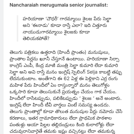
Nancharaiah merugumala senior journalist:
హరియాణా ‘చౌధరీ’ గారమ్మాయి శైలజ పేరు సెల్జా
అని ‘ఈనాడు’ కూడా రాస్తే ఎలా? ఇది చిత్తూరు
నాయుడుగారమ్మాయి శైలజకు కూడా
తెలియకపోతే?
తెలుగు పత్రికలు ఉత్తరాది (హిందీ ప్రాంతం) మనుషులు,
ప్రాంతాల పేర్లను ఖూనీ చేస్తూనే ఉంటాయి. హరియాణా సిర్సా
కాంగ్రెస్‌ ఎంపీ, కేంద్ర మాజీ మంత్రి సెల్జా కుమారి లేదా కుమారి
సెల్జా అని అవి రాస్తే మనం ఇంగ్లిష్‌ స్పెలింగ్‌ Selja కాబట్టి తప్పు
లేదనుకుంటాం. అంతేగాని ఈ 62 ఏళ్ల ఈ పెళ్లికాని ఎర్ర రంగు
మహిళ పేరు హిందీలో ఏం రాస్తున్నారో మనం తెలుగోళ్లం
ఒక్కసారి కూడా తెలుసుకునే ప్రయత్నం చేయం గాక చేయం.
హిందీలో రాసేటప్పుడు, పలికేటప్పుడు ‘ శైలజ ’ అనే అంటారు.
ఇంగ్లిష్‌ లేదా హిందీ టీవీ వార్తలు వింటే సమస్య ఉండదు.
తెలుగు ప్రాంతాల్లో కూడా తొలుత మనుషుల పేర్లు నమోదు చేసే
కరణాలు, ఇతర గ్రామాధికారులు లేదా ప్రాథమిక పాఠశాల
పంతుళ్లు ఆయా పిల్లల తల్లిదండ్రులు కింది కులాలోళ్లు లేదా
చదువురానివారైతే తమకు ఇష్టం వచ్చినట్టు లేదా తమకున్న