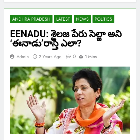
ANDHRA PRADESH
LATEST
NEWS
POLITICS
EENADU: శైలజ పేరు సెల్జా అని
‘ఈనాడు’రాస్తే ఎలా?
0
Admin
2 Years Ago
1 Mins