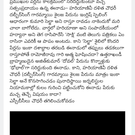
ప్రముఖుల పేర్లను కాలక్రమంలో సరిదిద్దుకుంటూ వచ్చే
సత్సంప్రదాయం ఉన్న ఈనాడు– హరియాణివీ దళిత చౌధరీ
దల్బీర్‌సింగ్‌ గారమ్మాయి శైలజ పేరును ఇంగ్లిష్‌ స్పెలింగ్‌
ఆధారంగా కుమారి సెల్జా అని రాస్తూ రావడం నాకెందుకో మరి
చాలా బాగోలేదు. వార్తలో హరియాణా అని సంపాదకీయంలో
హర్యానా అని తెగ రాసిపారేసే ‘సాక్షి’ వంటి తెలుగు పత్రికలు ఏం
రాసినా ఎవరికీ ఆ పాపం అంటదు. కాని ‘సెల్జా’ శైలిలో కొందరి
పేర్లను ఇంకా దశాబ్దాల తరబడి ఈనాడులో తప్పులు తడకలుగా
రాస్తూపోతే రామోజీరావు గారి ఆత్మ ఘోషించదా? ఉత్తరాఖండీ
బ్రాహ్మణుడైన అజిత్‌కుమార్‌ ‘దోవల్‌’ పేరును కొన్నాళ్లుకు
‘ఢోభాల్‌’గా సరిద్దుకుంది ఈనాడు. కాని, హరియాణివీ దళిత
చౌధరీ (దల్బీర్‌సింగ్‌) గారమ్మాయి శైలజ పేరును మాత్రం ఇంకా
సెల్జా అనే కొనసాగించడం పునాదిస్థాయి జర్నలిస్టుల
నియామకాల్లో కులం గురించి పట్టించుకోని ఈనాడు పేరుకు
మచ్చ తెచ్చే విషయం కాదా?
ఎస్సీబీసీలు చౌధరీ తగిలించుకోవడం