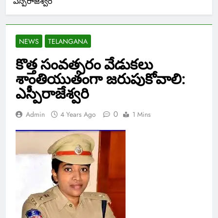
ఎస్పీరాజేశ్వరి
NEWS
TELANGANA
కొత్త సంవత్సరం వేడుకలు
శాంతియుతంగా జరుపుకోవాలి:
ఎస్పీరాజేశ్వరి
0
Admin
4 Years Ago
1 Mins