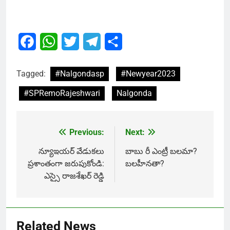
Facebook
WhatsApp
Twitter
Telegram
Share
Tagged:
#Nalgondasp
#Newyear2023
#SPRemoRajeshwari
Nalgonda
Previous:
Next:
Post
navigation
న్యూఇయర్ వేడుకలు
బాబు రీ ఎంట్రీ బలమా?
ప్రశాంతంగా జరుపుకోండి:
బలహీనతా?
ఎస్సై రాజశేఖర్ రెడ్డి
Related News