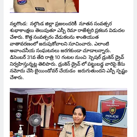
నల్లగొండ: నల్గొండ జిల్లా ప్రజలందరికీ నూతన సంవత్సర
శుభాకాంక్షలు తెలుపుతూ ఎస్పీ రెమా రాజేశ్వరి ప్రకటన విడుదల
చేశారు. కొత్త సంవత్సరం వేడుకలను శాంతియుత
వాతావరణంలో జరుపుకోవాలని సూచించారు. ఎలాంటి
అవాంచనీయ సంఘటనలు జరగకుండా చూడాలన్నారు.
డిసెంబర్ 31వ తేది రాత్రి 10 గంటల నుంచి స్పెషల్ డ్రంకెన్ డ్రైవ్
నిర్వహిస్తున్నట్ల తెలిపారు. డ్రంకెన్ డ్రైవ్ లో పట్టుబడ్డ వారిపై కేసు
నమోదు చేసి బైయిండోవర్ చేయడం జరుగుతుందని ఎస్పీ స్పష్టం
చేశారు.