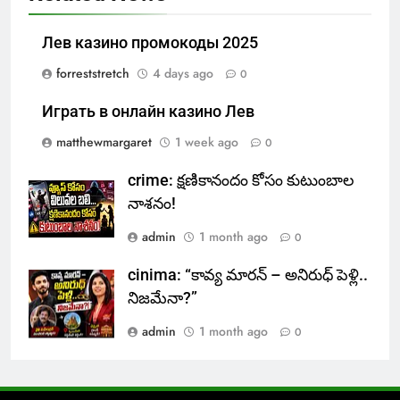
Лев казино промокоды 2025
forreststretch
4 days ago
0
Играть в онлайн казино Лев
matthewmargaret
1 week ago
0
crime: క్షణికానందం కోసం కుటుంబాల
నాశనం!
admin
1 month ago
0
cinima: “కావ్య మారన్ – అనిరుధ్ పెళ్లి..
నిజమేనా?”
admin
1 month ago
0