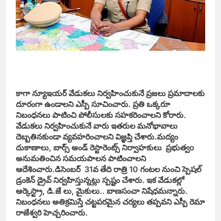
కాగా న్యూఇయర్ వేడుకలు నిర్వహించుకునే ప్రజలు ప్రమాదాలకు
దూరంగా ఉండాలని ఎస్పీ సూచించారు. ప్రతి ఒక్కరూ
నిబంధనలు పాటించి పోలీసులకు సహకరించాలని కోరారు.
వేడుకలు నిర్వహించుకునే వారు ఇతరుల మనోభావాలు
దెబ్బతినకుండా వ్యవహరించాలని విజ్ఞప్తి చేశారు.మద్యం
దుకాణాలు, బార్స్ అండ్ రెస్టారెంట్స్ నిర్వాహకులు ప్రభుత్వo
అనుమతించిన సమయపాలన పాటించాలని
ఆదేశించారు.డిసెంబర్ 31వ తేది రాత్రి 10 గంటల నుంచి స్పెషల్
డ్రంకెన్ డ్రైవ్ నిర్వహిస్తున్నట్లు స్పష్టం చేశారు. ఇక వేడుకల్లో
ఆర్కెస్ట్రా, డి.జే లు, మైకులు.. బాణసంచా నిషేధమన్నారు.
నిబంధనలు అతిక్రమిస్తే చట్టపరమైన చర్యలు తప్పవని ఎస్పీ రెమా
రాజేశ్వరి హెచ్చరించారు.