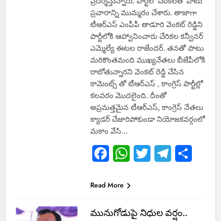
ప్రదర్శిస్తున్నారు. పార్టీలో చేరికలతో పాటు
ప్రచారాన్ని ముమ్మరం చేశారు. తాజాగా
టీఆర్ఎస్ ఎంపీపీ తాడూరి వెంకట్ రెడ్డిని
పార్టీలోకి ఆహ్వానించారు చేరికల కన్వీనర్
ఎమ్మెల్యే ఈటల రాజేందర్. తనతో పాటు
మరికొంతమంది ముఖ్యనేతలు బీజేపీలోకి
రాబోతున్నారని వెంకట్ రెడ్డి చేసిన
కామెంట్స్ తో టీఆర్ఎస్ , కాంగ్రెస్ పార్టీల్లో
కలవరం మొదలైంది. దీంతో
అప్రమత్తమైన టీఆర్ఎస్, కాంగ్రెస్ నేతలు
క్యాడర్ చేజారిపోకుండా నియోజకవర్గంలో
మకాం వేసి…
Facebook
WhatsApp
Twitter
Telegram
Share
Read More
మునుగోడుపై నిధుల వర్షం..