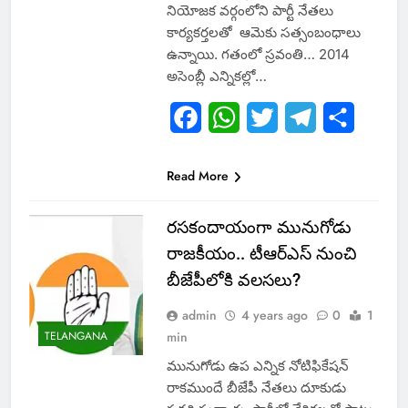
నియోజక వర్గంలోని పార్టీ నేతలు
కార్యకర్తలతో ఆమెకు సత్సంబంధాలు
ఉన్నాయి. గతంలో స్రవంతి… 2014
అసెంబ్లీ ఎన్నికల్లో…
Facebook
WhatsApp
Twitter
Telegram
Share
Read More
రసకందాయంగా మునుగోడు
రాజకీయం.. టీఆర్ఎస్ నుంచి
బీజేపీలోకి వలసలు?
admin
4 years ago
0
1
TELANGANA
min
మునుగోడు ఉప ఎన్నిక నోటిఫికేషన్
రాకముందే బీజేపీ నేతలు దూకుడు