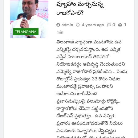
వ్యూహాం మార్చనున్న
రాజగోపాల్?
admin
4 years ago
0
1
TELANGANA
min
తెలంగాణ వ్యాప్తంగా మునుగోడు ఉప
ఎన్నికపై చర్చనడుస్తోంది. ఉప ఎన్నిక
వస్తేనే హుజురాబాద్ తరహాలో
నియోజకవర్గం అభివృద్ధి చెందుతుందని
ఎమ్మెల్యే రాజగోపాల్ ప్రకటించిన .. రెండు
రోజుల్లోనే ప్రభుత్వం 33 కోట్లు నిధుల
మంజూరుకై ప్రపోజల్స్ పంపాలని
ఆదేశాలను జారీచేసింది.
ప్రజాసమస్యలపై పలుమార్లు రోడ్లెక్కి,
రాస్తారోకోలు చేసినా పట్టించుకోని
టీఆర్ఎస్ ప్రభుత్వం.. ఉప ఎన్నిక
ప్రచారం ఊపందుకోవడంతోనే నిధులు
విడుదలకు సన్నాహాలు చేస్తున్నట్లు
నియోజకవర్గంలో చర్చించుకుంటున్నారు.