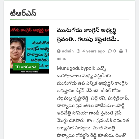
టీఆర్ఎస్
మునుగోడు కాంగ్రెస్ అభ్యర్థి
స్రవంతి.. గెలుపు కష్టతరమే..
admin
4 years ago
0
1
mins
TELANGANA
Munugodubypoll: ఎన్నో
ఊహాగానాలు మధ్య ఎట్టకేలకు
మునుగోడు ఉప ఎన్నిక అభ్యర్థిని కాంగ్రెస్
అధిష్టానం డిక్లేర్ చేసింది. టికెట్ కోసం
చల్లమల్ల కృష్ణారెడ్డి, పల్లె రవి, పున్నకైలాష్,
పాల్వాయి స్రవంతిలు పోటీపడగా..పార్టీ
అధినేత్రి సోనియా గాంధీ స్రవంతి వైపే
మొగ్గు చూపారు. కాగా స్రవంతికి దివంగత
రాజ్యసభ సభ్యులు మాజీ మంత్రి
పాల్వాయి గోవర్ధన్ రెడ్డి కూతురు. దీంతో