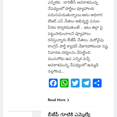
ఎన్నికకు దారితీసే అవకాశమున్న
నేపథ్యంలో పార్టీలు వ్యూహాలకు
పదునుపెడుతున్నాయి.అటు అధికార
టీఆర్ ఎస్ నేతలు అభివృద్ధి పనుల
పేరిట క్యూకడుతుంటే .. ఇటు జిల్లా పై
పట్టుసాధించాలని వ్యూహాలు
రచిస్తున్నారు బీజేపీ నేతలు. మరోవైపు
కాంగ్రెస్ పార్టీ క్యాడర్ చేజారిపోకుండా నష్ట
నివారణ చర్యలను చేపట్టింది.
మునుగోడు ఉప ఎన్నిక వచ్చే
అవకాశమున్న నేపథ్యంలో ఉమ్మడి
నల్లగొండ…
Facebook
WhatsApp
Twitter
Telegram
Share
Read More
బీజేపీ గూటికి ఎమ్మెల్యే