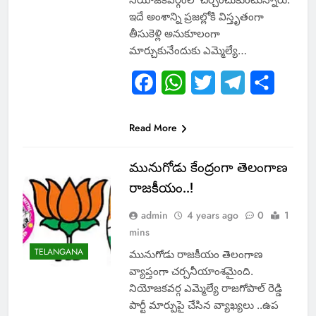
ఇదే అంశాన్ని ప్రజల్లోకి విస్తృతంగా
తీసుకెళ్లి అనుకూలంగా
మార్చుకునేందుకు ఎమ్మెల్యే…
Facebook
WhatsApp
Twitter
Telegram
Share
Read More
మునుగోడు కేంద్రంగా తెలంగాణ
రాజకీయం..!
admin
4 years ago
0
1
mins
TELANGANA
మునుగోడు రాజకీయం తెలంగాణ
వ్యాప్తంగా చర్చనీయాంశమైంది.
నియోజకవర్గ ఎమ్మెల్యే రాజగోపాల్ రెడ్డి
పార్టీ మార్పుపై చేసిన వ్యాఖ్యలు ..ఉప