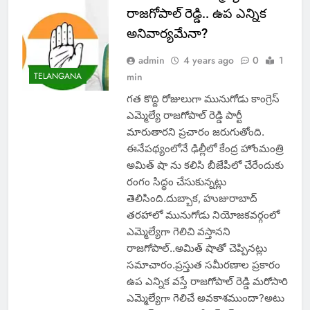
రాజగోపాల్ రెడ్డి.. ఉప ఎన్నిక
అనివార్యమేనా?
admin
4 years ago
0
1
TELANGANA
min
గత కొద్ది రోజులుగా మునుగోడు కాంగ్రెస్
ఎమ్మెల్యే రాజగోపాల్ రెడ్డి పార్టీ
మారుతారని ప్రచారం జరుగుతోంది.
ఈనేపథ్యంలోనే ఢిల్లీలో కేంద్ర హోంమంత్రి
అమిత్ షా ను కలిసి బీజేపీలో చేరేందుకు
రంగం సిద్ధం చేసుకున్నట్లు
తెలిసింది.దుబ్బాక, హుజురాబాద్
తరహాలో మునుగోడు నియోజకవర్గంలో
ఎమ్మెల్యేగా గెలిచి వస్తానని
రాజగోపాల్..అమిత్ షాతో చెప్పినట్లు
సమాచారం.ప్రస్తుత సమీరణాల ప్రకారం
ఉప ఎన్నిక వస్తే రాజగోపాల్ రెడ్డి మరోసారి
ఎమ్మెల్యేగా గెలిచే అవకాశముందా?అటు