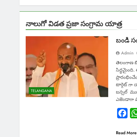
నాలుగో విడత ప్రజా సంగ్రామ యాత్ర
బండి స
Admin
తెలంగాణ బి
సిద్ధమైంది
ప్రారంభించే
టార్గెట్ గ
TELANGANA
బన్సల్ ముఖ
ఎజెండాగా ప
Fac
Read More