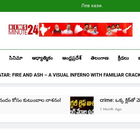
Лев казино
промокоды
2025
Newsminute24
Get All Updated Telugu News
సినిమా
ఆధ్యాత్మికం
ఆంధ్రప్రదేశ్
తెలంగాణ
క్రీడలు
ATAR: FIRE AND ASH – A VISUAL INFERNO WITH FAMILIAR CRAC
ణికానందం కోసం కుటుంబాల నాశనం!
crime: ఒక్క క్లిక్‌తో మొ
1 Month Ago