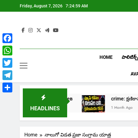
Skip
Friday, August 7, 2026
7:24:59 AM
to
content
Facebook
HOME
పాలిటిక్స్
WhatsApp
Twitter
AV
Telegram
Share
Играть в онлайн казино Лев
crime: క్ష
1 Week Ago
1 Month Ago
HEADLINES
Home
నాలుగో విడత ప్రజా సంగ్రామ యాత్ర