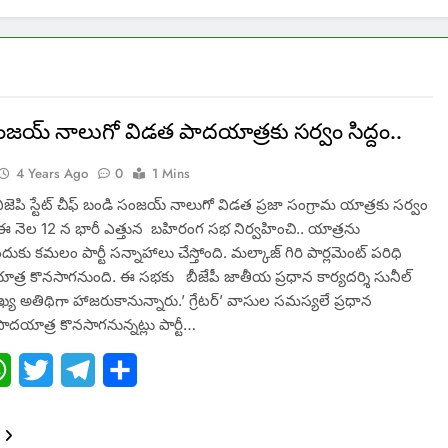
ంజయ్ నాలుగో విడత పాదయాత్రకు సర్వం సిద్దం..
4 Years Ago
0
1 Mins
జెపి స్టేట్ చీఫ్ బండి సంజయ్ నాలుగో విడత ప్రజా సంగ్రామ యాత్రకు సర్వం
. ఈ నెల 12 న భారీ ఎత్తున బహిరంగ సభ నిర్వహించి.. యాత్రను
ందుకు కమలం పార్టీ సన్నాహాలు చేస్తోంది. మల్కాజ్ గిరి పార్లమెంట్ పరిధి
ా యాత్ర కొనసాగనుంది. ఈ సభకు బీజేపీ జాతీయ ప్రధాన కార్యదర్శి సునీల్
్య అతిథిగా హాజరుకానున్నారు.’ గ్రేటర్’ వాసుల సమస్యలే ప్రధాన
ాదయాత్ర కొనసాగనున్నట్లు పార్టీ…
ebook
WhatsApp
Twitter
Telegram
Share