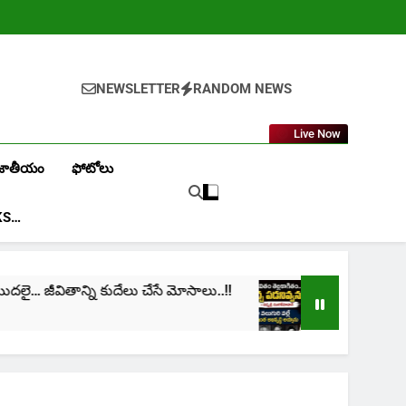
NEWSLETTER
RANDOM NEWS
Live Now
జాతీయం
ఫోటోలు
KS…
దలై… జీవితాన్ని కుదేలు చేసే మోసాలు..!!
cinima: “నా జ
1 Month Ago