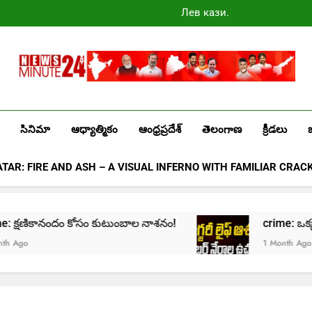
Лев казино
промокоды
2025
Newsminute24
Get All Updated Telugu News
సినిమా
ఆధ్యాత్మికం
ఆంధ్రప్రదేశ్
తెలంగాణ
క్రీడలు
ATAR: FIRE AND ASH – A VISUAL INFERNO WITH FAMILIAR CRAC
rime: క్షణికానందం కోసం కుటుంబాల నాశనం!
crime: ఒక్క క్ల
Ago
1 Month Ago