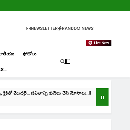
NEWSLETTER
RANDOM NEWS
Live Now
జాతీయం
ఫోటోలు
KS…
ిక్‌తో మొదలై… జీవితాన్ని కుదేలు చేసే మోసాలు..!!
cinim
1 Mon