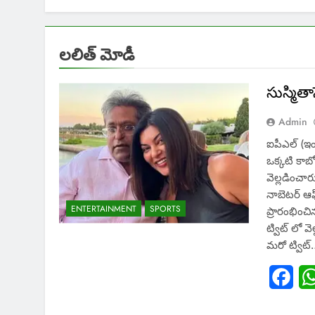
లలిత్ మోడీ
సుస్మితాస
Admin
ఐపీఎల్ (ఇండ
ఒక్కటి కాబ
వెల్లడించార
నాబెటర్ ఆఫ్
ENTERTAINMENT
SPORTS
ప్రారంభించ
ట్విట్ లో వ
మరో ట్విట
Fac