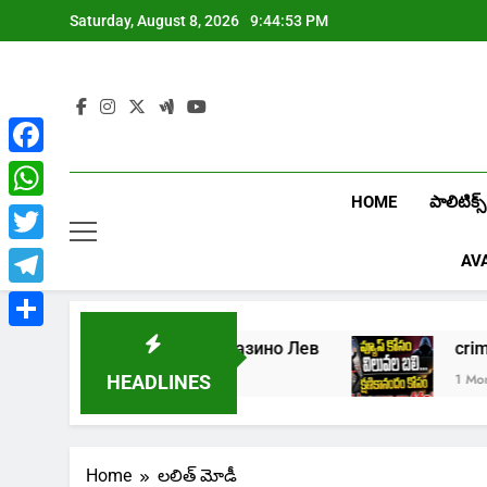
Skip
Saturday, August 8, 2026
9:44:53 PM
to
content
Facebook
HOME
పాలిటిక్స్
WhatsApp
Twitter
AV
Telegram
Share
5
Играть в онлайн казино Лев
c
1 Week Ago
1 Month 
HEADLINES
Home
లలిత్ మోడీ