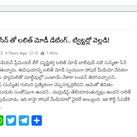
ేన్ తో లలిత్ మోడీ డేటింగ్.. ట్విట్టర్లో వెల్లడి!
4 Years Ago
0
1 Mins
ియన్ ప్రీమియర్ లీగ్ )సృష్టికర్త లలిత్ మోడీ బాలీవుడ్ నటి సుస్మితా సేన్
ోతున్నారు. ఈవిషయాన్ని లలిత్ మోడీ స్వయంగా సోషల్ మీడియా వేదికగా
ు. ఫ్యామిలితో మాల్దీవుల్లో ఎంజాయ్ చేశాకా లండన్ తిరిగివచ్చానని..
 (సుస్మిత) గురించి ప్రత్యేకంగా చెప్పనక్కర్లలేదని..ఆమెతో జీవితం
ినందుకు సంతోషంగా ఉందని.. చంద్రుడిపై తేలియాడుతున్నట్లు ఉందని లలిత్
ెల్లడించాడు. ఇది కాస్తా సోషల్ మీడియాలో వైరల్ అయ్యింది. ఇక కొద్దీ సేపటీకి
్…
ebook
WhatsApp
Twitter
Telegram
Share