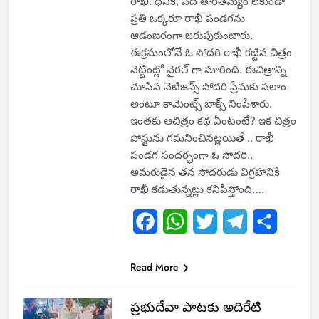
రాఖీ. ధనిక, పేద తారతమ్యం లేకుండా
ప్రతి ఒక్కరూ రాఖీ పండగను
ఆడంబరంగా జరుపుకుంటారు.
ఈక్రమంలోనే ఓ సోదరి రాఖీ కట్టిన చిత్రం
నెట్టింట్లో వైరల్ గా మారింది. ఈచిత్రాన్ని
చూసిన నెటిజన్స్ సోదరి ప్రేమకు సలాం
అంటూ కామెంట్స్ బాక్స్ నింపేశారు.
ఇంతకు ఆచిత్రం కథ ఏంటంటే? ఇక చిత్రం
పోస్టును గమనించినట్లయితే .. రాఖీ
పండగ సందర్భంగా ఓ సోదరి..
అమరుడైన తన సోదరుడు విగ్రహానికి
రాఖీ కడుతున్నట్లు కనిపిస్తోంది….
Facebook
WhatsApp
Twitter
Telegram
Share
Read More
ప్రభుదేవా పాటకు అదిరేటి