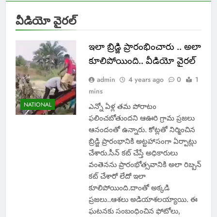
వీడియో వైరల్
ఇలా బ్రిడ్జి ప్రారంభించారు .. అలా
కూలిపోయింది.. వీడియో వైరల్
admin
4 years ago
0
1
mins
NATIONAL
ఎన్నో ఏళ్ల తమ పోరాటం
ఫలించబోతుందని ఆఊరి గ్రామ ప్రజలు
ఆనందంతో ఉన్నారు. కోట్లతో నిర్మించిన
బ్రిడ్జి ప్రారంభానికి అట్టహాసంగా ఏర్పాట్లు
చేశారు.సీన్ కట్ చేస్తే అధికారులు
వంతెనను ప్రారంభోత్సవానికి అలా రిబ్బన్
కట్ చేశారో లేదో ఇలా
కూలిపోయింది.దాంతో అక్కడి
ప్రజలు..ఆశలు అడియాశలయ్యాయి. ఈ
ఘటనకు సంబంధించిన ఫోటోలు,