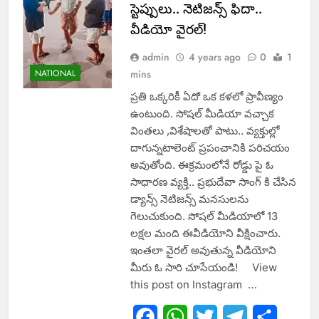
స్టెప్పులు.. నెటిజన్స్ ఫిదా..
వీడియో వైరల్!
admin
4 years ago
0
1
NATIONAL
mins
ప్రతి ఒక్కరికీ ఏదో ఒక కళలో ప్రావీణ్యం
ఉంటుంది. సోషల్ మీడియా వచ్చాక
వింతలు ,విశేషాలతో పాటు.. వ్యక్తుల్లో
దాగున్నటాలెంట్ ప్రపంచానికి పరిచయం
అవుతోంది. ఈక్రమంలోనే రోడ్డు పై ఓ
సాధారణ వ్యక్తి.. ప్రభుదేవా సాంగ్ కి చేసిన
డ్యాన్స్ నెటిజన్స్ మనసులను
గెలుచుకుంది. సోషల్ మీడియాలో 13
లక్షల మంది ఈవీడియోని వీక్షించారు.
ఇంతలా వైరల్ అవుతున్న వీడియోని
మీరు ఓ సారి చూసేయండి! View
this post on Instagram …
Facebook
WhatsApp
Twitter
Telegram
Share