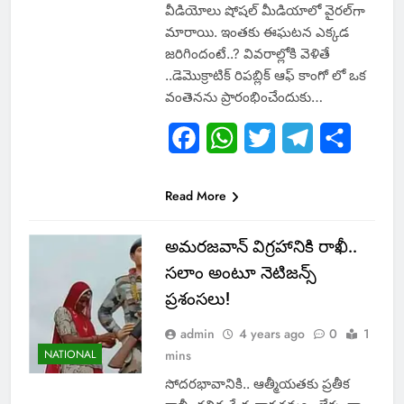
వీడియోలు షోషల్ మీడియాలో వైరల్‌గా
మారాయి. ఇంతకు ఈఘటన ఎక్కడ
జరిగిందంటే..? వివరాల్లోకి వెళితే
..డెమొక్రాటిక్ రిపబ్లిక్ ఆఫ్ కాంగో లో ఒక
వంతెనను ప్రారంభించేందుకు…
Facebook
WhatsApp
Twitter
Telegram
Share
Read More
అమరజవాన్ విగ్రహానికి రాఖీ..
సలాం అంటూ నెటిజన్స్
ప్రశంసలు!
admin
4 years ago
0
1
NATIONAL
mins
సోదరభావానికి.. ఆత్మీయతకు ప్రతీక