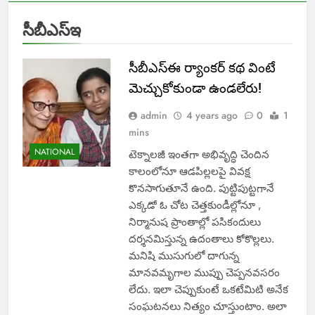
సీబీఎస్ఇ
సీబీఎస్ఈ ర్యాంకర్ కథ వింటే
మెచ్చుకోకుండా ఉండలేరు!
admin
4 years ago
0
1
mins
NATIONAL
టెక్నాలజీ ఇంతగా అభివృద్ధి చెందిన
కాలంలోనూ ఆడపిల్లలపై వివక్ష
కొనసాగుతూనే ఉంది. పుట్టిపుట్టగానే
ఎక్కడో ఓ చోట చెత్తకుండీల్లోనూ ,
నిర్మానుష ప్రాంతాల్లో పసికందులు
దర్శనమిస్తున్న ఉదంతాలు కోకొల్లలు.
మనిషి ముసుగులో దాగున్న
మానవమృగాల ముప్పు చెప్పనవసరం
లేదు. ఇలా చెప్పుకుంటే ఒకటేమిటి అనేక
సంఘటనలు నిత్యం చూస్తుంటాం. అలా