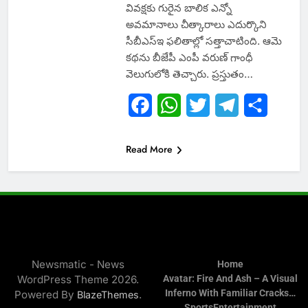
వివక్షకు గురైన బాలిక ఎన్నో
అవమానాలు చీత్కారాలు ఎదుర్కొని
సీబీఎస్ఇ ఫలితాల్లో సత్తాచాటింది. ఆమె
కథను బీజేపీ ఎంపీ వరుణ్ గాంధీ
వెలుగులోకి తెచ్చారు. ప్రస్తుతం…
Facebook
WhatsApp
Twitter
Telegram
Share
Read More
Newsmatic - News
Home
WordPress Theme 2026.
Avatar: Fire And Ash – A Visual
Inferno With Familiar Cracks…
Powered By
.
BlazeThemes
Sports
Entertainment