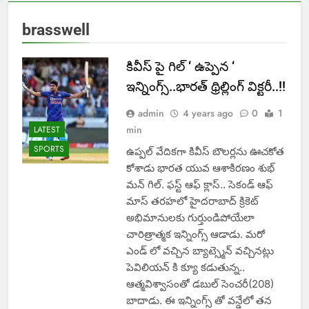
brasswell
కివీస్ పై గిల్ ‘ ఉప్పెన ‘
ఇన్నింగ్స్..భారత్ థ్రిల్లింగ్ విక్టరీ..!!
admin
4 years ago
0
1
min
LATEST
SPORTS
ఉప్పల్ వేదికగా కివీస్ బౌలర్లను ఊచకోత
కోశాడు భారత యువ ఆశాకిరణం శుభ్
మన్ గిల్. ఫస్ట్ ఆఫ్ క్లాస్.. సెకండ్ ఆఫ్
మాస్ తరహలో హైదరాబాద్ క్రికెట్
అభిమానులకు గుర్తుండిపోయేలా
చారిత్రాత్మక ఇన్నింగ్స్ ఆడాడు. మరో
ఎండ్ లో వచ్చిన బ్యాట్స్మెన్ వచ్చినట్లు
పెవిలియన్ కి క్యూ కడుతున్న..
ఆత్మవిశ్వాసంతో డబుల్ సెంచరీ(208)
బాదాడు. ఈ ఇన్నింగ్స్ తో వన్డేలో తన