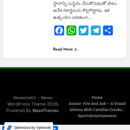
స్థానాన్ని సుస్థిరం చేసుకోవడంతో పాటు
అనేక రికార్డులను కొల్లగొట్టాడు. ఇక
ఉత్కంఠగా బరితంగా…
Facebook
WhatsApp
Twitter
Telegram
Share
Read More
Newsmatic - News
Home
WordPress Theme 2026.
Avatar: Fire And Ash – A Visual
Inferno With Familiar Cracks…
Powered By
.
BlazeThemes
Sports
Entertainment
Facebook
WhatsApp
Twitter
Telegram
Share
Optimized by Optimole