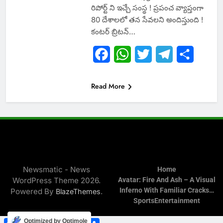
రిపోర్ట్ ని ఇచ్చే సంస్థ ! ప్రపంచ వ్యాప్తంగా
80 దేశాలలో తన సేవలని అందిస్తుంది !
కంటర్ బ్రిటన్…
Facebook
WhatsApp
Twitter
Telegram
Share
Read More
Newsmatic - News
Home
WordPress Theme 2026.
Avatar: Fire And Ash – A Visual
Inferno With Familiar Cracks…
Powered By
.
BlazeThemes
Sports
Entertainment
Facebook
WhatsApp
Twitter
Telegram
Share
Optimized by Optimole