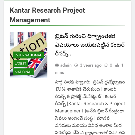
Kantar Research Project
Management
బ్రిటన్ గురించి దిగ్బ్రాంతకర
విషయాలు బయటపెట్టిన కంటర్
రీసర్చ్..
INTERNATIONAL
LATEST
admin
3 years ago
0
1
NATIONAL
mins
పార్థ సారథి పొట్లూరి: బ్రిటన్ ద్రవ్యోల్బణం
17.1% శాతానికి చేరుకుంది ! కాంటర్
రీసర్చ్ & ప్రాజెక్ట్ మేనేజ్మెంట్ ! కంటర్
రీసర్చ్ [Kantar Research & Project
Management ]అనేది బ్రిటన్ కేంద్రంగా
సేవలు అందించే సంస్థ ! మానవ
వనరులు మరియు వివిధ అంశాల మీద
పరిశోధన చేసి సాక్ష్యాధారాలతో సహా తన