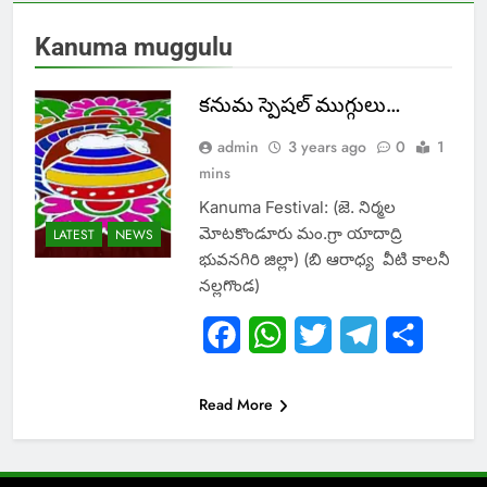
Kanuma muggulu
కనుమ స్పెషల్ ముగ్గులు…
admin
3 years ago
0
1
mins
Kanuma Festival: (జె. నిర్మల
మోటకొండూరు మం.గ్రా యాదాద్రి
LATEST
NEWS
భువనగిరి జిల్లా) (బి ఆరాధ్య వీటి కాలనీ
నల్లగొండ)
Facebook
WhatsApp
Twitter
Telegram
Share
Read More