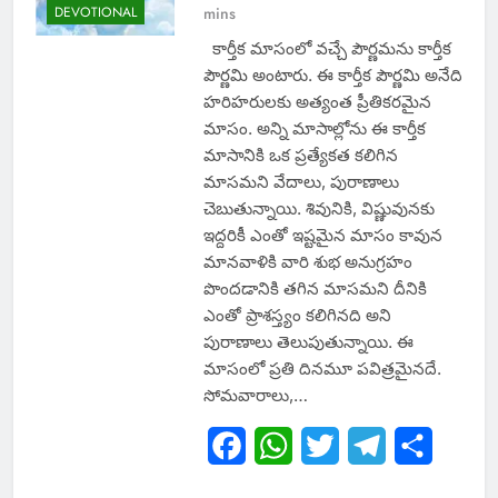
DEVOTIONAL
mins
కార్తీక మాసంలో వచ్చే పౌర్ణమను కార్తీక
పౌర్ణమి అంటారు. ఈ కార్తీక పౌర్ణమి అనేది
హరిహరులకు అత్యంత ప్రీతికరమైన
మాసం. అన్ని మాసాల్లోను ఈ కార్తీక
మాసానికి ఒక ప్రత్యేకత కలిగిన
మాసమని వేదాలు, పురాణాలు
చెబుతున్నాయి. శివునికి, విష్ణువునకు
ఇద్దరికీ ఎంతో ఇష్టమైన మాసం కావున
మానవాళికి వారి శుభ అనుగ్రహం
పొందడానికి తగిన మాసమని దీనికి
ఎంతో ప్రాశస్త్యం కలిగినది అని
పురాణాలు తెలుపుతున్నాయి. ఈ
మాసంలో ప్రతి దినమూ పవిత్రమైనదే.
సోమవారాలు,…
Facebook
WhatsApp
Twitter
Telegram
Share