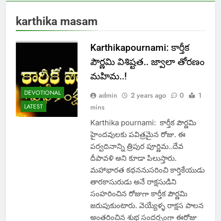
karthika masam
Karthikapournami: కార్తీక
పౌర్ణమి విశిష్టత.. జ్వాలా తోరణం
మహిమ..!
DEVOTIONAL
admin
2 years ago
0
1
LATEST
mins
Karthika pournami: కార్తీక పౌర్ణమి
హైందవులకు పవిత్రమైన రోజు. ఈ
పర్వదినాన్ని త్రిపుర పూర్ణిమ..దేవ
దీపావళి అని కూడా పిలుస్తారు.
మహాభారత కథననుసరించి కార్తికేయుడు
తారకాసురుడు అనే రాక్షసుడిని
సంహరించిన రోజుగా కార్తీక పౌర్ణమి
జరుపుకుంటారు. వెయ్యేళ్ళ రాక్షస పాలన
అంతరించిన శుభ సందర్భంగా ఈరోజు