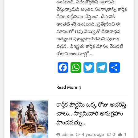
ఉంటుంది. పరంజ్యోతిని ఆరాధన
చేస్తున్నామని అంతర సంస్కారాన్ని కార్తీక
దీపం ఉద్దీపనం చేస్తుంది. దీపానికి
అంతటి శక్తి ఉంటుంది. ప్రత్యేకించి ఈ
మాసంలో ఆవు నెయ్యితో దీపారాధన
అత్యంత పుణ్యదాయకమని పురాణ
వచన. విశిష్టత: కార్తీక మాసం మొదటి
రోజున ఆలయాల్లో…
Facebook
WhatsApp
Twitter
Telegram
Share
Read More
కార్తీక పౌర్ణమి ఒక్క రోజు ఆచరిస్తే
చాలు.. స్వామివారి అనుగ్రహం
పొందవచ్చు..
admin
4 years ago
0
1