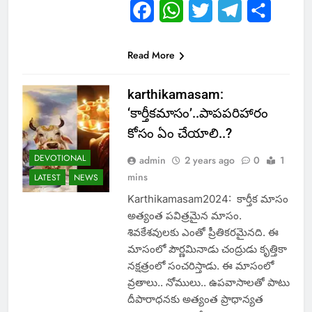
Facebook
WhatsApp
Twitter
Telegram
Share
Read More
karthikamasam:
‘కార్తీకమాసం’..పాపపరిహారం
కోసం ఏం చేయాలి..?
DEVOTIONAL
admin
2 years ago
0
1
mins
LATEST
NEWS
Karthikamasam2024: కార్తీక మాసం
అత్యంత పవిత్రమైన మాసం.
శివకేశవులకు ఎంతో ప్రీతికరమైనది. ఈ
మాసంలో పౌర్ణమినాడు చంద్రుడు కృత్తికా
నక్షత్రంలో సంచరిస్తాడు. ఈ మాసంలో
వ్రతాలు.. నోములు.. ఉపవాసాలతో పాటు
దీపారాధనకు అత్యంత ప్రాధాన్యత