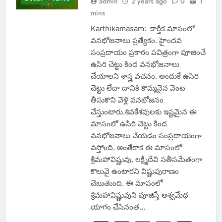
admin
2 years ago
0
1
mins
Karthikamasam: కార్తీక మాసంలో
వనభోజనాలు ప్రత్యేకం. హైందవ
సంప్రదాయం ప్రకారం పవిత్రంగా పూజించే
ఉసిరి చెట్టు కింద వనభోజనాలు
చేయాలని శాస్త్ర వచనం. అందుకే ఉసిరి
చెట్టు లేదా దానికి కొమ్మనైన వెంట
తీసుకొని వెళ్లి వనభోజనం
చేస్తుంటారు.శివకేశవులకు ఇష్టమైన ఈ
మాసంలో ఉసిరి చెట్టు కింద
వనభోజనాలు చేయడం సంప్రదాయంగా
వస్తోంది. అంతేకాక ఈ మాసంలో
శ్రీమహావిష్ణువు, లక్ష్మీదేవి సతీసమేతంగా
కొలువై ఉంటారని విష్ణుపురాణం
చెబుతుంది. ఈ మాసంలో
శ్రీమహావిష్ణువుని పూజిస్తే అశ్వమేధ
యాగం చేసినంత…