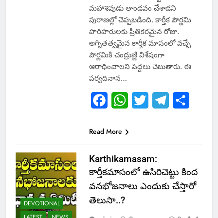
మహాశివుడు తాండవం చేశాడని
పురాణల్లో చెప్పబడింది. కార్తీక పౌర్ణమి
హరిహరులకు ప్రీతికరమైన రోజు.
అగ్నితత్వమైన కార్తీక మాసంలో వచ్చే
పౌర్ణమికి చంద్రుణ్ణి విశేషంగా
ఆరాధించాలని పెద్దలు చెబుతారు. ఈ
పర్వదినాన…
Facebook
WhatsApp
Twitter
Telegram
Share
Read More
Karthikamasam:
కార్తీకమాసంలో ఉసిరిచెట్టు కింద
వనభోజనాలు ఎందుకు చేస్తారో
తెలుసా..?
DEVOTIONAL
LATEST
NEWS