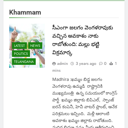
Khammam
సీఎంగా జలగం వెంగళరావుకు
వచ్చిన అవకాశం నాకు
రాబోతుంది: మల్లు భట్టి
LATEST
NEWS
విక్రమార్క
POLITICS
TELANGANA
admin
3 years ago
0
1
mins
Madhira :ఖమ్మం బిడ్డ జలగం
వెంగళరావు ఉమ్మడి రాష్ట్రానికి
ముఖ్యమంత్రి ఉన్న సమయంలో కాంగ్రెస్
పార్టీ ఖమ్మం జిల్లాకు బిపిఎల్, స్పాంజ్
ఐరన్ కంపెనీ, హెవీ వాటర్ ప్లాంట్, ఆనేక
పరిశ్రమలు ఇచ్చింది. మళ్లీ ఆలాంటి
అవకాశం ఖమ్మం జిల్లాకు రాబోతుంది.
మధిర బిడ్డగా నన్ను మీరు ఆశీర్వదించి