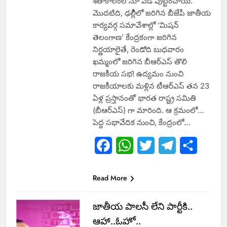
శీతాకాలంలోనూ వేడి పుట్టించాయి.
మొదటిది, ఢల్లీిలో జరిగిన బీజేపీ జాతీయ
కార్యవర్గ సమావేశాల్లో ‘మిషన్‌
తెలంగాణ’ కేంద్రకంగా జరిగిన
నిర్ణయాలైతే, రెండోది బుధవారం
ఖమ్మంలో జరిగిన బీఆర్‌ఎస్‌ తొలి
రాజకీయ సభ! ఉద్యమం నుంచి
రాజకీయాలకు మళ్లిన టీఆర్‌ఎస్‌ తన 23
ఏళ్ల ప్రస్తానంతో భారత రాష్ట్ర సమితి
(బీఆర్‌ఎస్‌) గా మారింది. ఆ క్రమంలో…
పెద్ద సభావేదిక నుంచి, కేంద్రంలో…
Facebook
WhatsApp
Twitter
Telegram
Share
Read More
జాతీయ పాలసీ లేని పార్టీకి..
ఆహా..ఓహో..