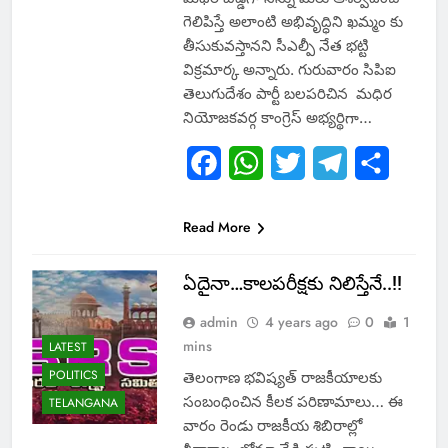
గెలిపిస్తే అలాంటి అభివృద్ధిని ఖమ్మం కు
తీసుకువస్తానని సీఎల్పీ నేత భట్టి
విక్రమార్క అన్నారు. గురువారం సిపిఐ
తెలుగుదేశం పార్టీ బలపరిచిన మధిర
నియోజకవర్గ కాంగ్రెస్ అభ్యర్థిగా…
Facebook
WhatsApp
Twitter
Telegram
Share
Read More
ఏదైనా…కాలపరీక్షకు నిలిస్తేనే..!!
admin
4 years ago
0
1
mins
LATEST
POLITICS
తెలంగాణ భవిష్యత్‌ రాజకీయాలకు
సంబంధించిన కీలక పరిణామాలు… ఈ
TELANGANA
వారం రెండు రాజకీయ శిబిరాల్లో