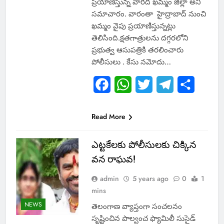
ప్రయాణిస్తున్న వారిది ఖమ్మం జిల్లా అని
సమాచారం. వారంతా హైద్రాబాద్ నుంచి
ఖమ్మం వైపు ప్రయాణిస్తున్నట్లు
తెలిసింది.క్షతగాత్రులను దగ్గరలోని
ప్రభుత్వ ఆసుపత్రికి తరలించారు
పోలీసులు . కేసు నమోదు…
Facebook
WhatsApp
Twitter
Telegram
Share
Read More
ఎట్టకేలకు పోలీసులకు చిక్కిన
వన రాఘవ!
admin
5 years ago
0
1
mins
NEWS
తెలంగాణ వ్యాప్తంగా సంచలనం
సృష్టించిన పాల్వంచ ఫ్యామిలీ సుసైడ్‌