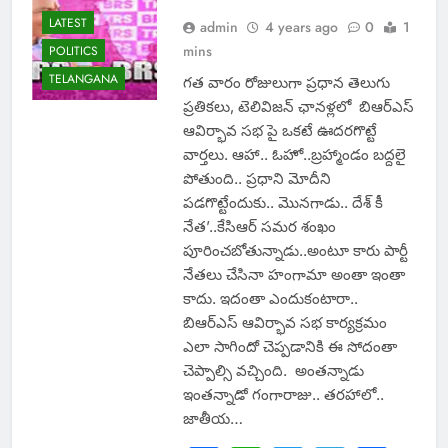
LATEST
admin
4 years ago
0
1
mins
POLITICS
TELANGANA
గత వారం రోజులుగా ప్రధాన తెలుగు
ప్రతికలు, టెలివిజన్ ఛానళ్లలో బిఆర్ఎస్
ఆవిర్భావ సభ పై ఒకటే ఊదరగొట్టే
వార్తలు. ఆహా.. ఓహో..బ్రహ్మాండం బద్దలై
పోతుంది.. ప్రధాని మోదీని
పడగొట్టేందుకు.. మొనగాడు.. దేశ్ కీ
నేత’..కేసిఆర్ సమర శంఖం
పూరించబోతున్నాడు..అంటూ కారు పార్టీ
నేతలు చేసినా హంగామా అంతా ఇంతా
కాదు. ఇదంతా ఎందుకంటారా..
బిఆర్ఎస్ ఆవిర్భావ సభ కార్యక్రమం
ఎలా సాగిందో చెప్పడానికి ఈ సోదంతా
చెప్పాల్సి వచ్చింది. అంతన్నాడు
ఇంతన్నాడో గంగారాజు.. తరహాలో..
జాతీయ…