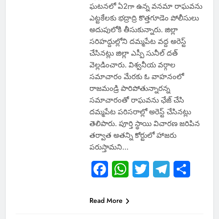
ఘటనలో ఏ2గా ఉన్న వనమా రాఘవను
ఎట్టకేలకు భద్రాద్రి కొత్తగూడెం పోలీసులు
అదుపులోకి తీసుకున్నారు. జిల్లా
సరిహద్దుల్లోని దమ్మపేట వద్ద అరెస్ట్‌
చేసినట్లు జిల్లా ఎస్పీ సునీల్‌ దత్‌
వెల్లడించారు. విశ్వనీయ వర్గాల
సమాచారం మేరకు ఓ వాహనంలో
రాజమండ్రి పారిపోతున్నారన్న
సమాచారంతో రాఘవను ఛేజ్‌ చేసి
దమ్మపేట పరిసరాల్లో అరెస్ట్‌ చేసినట్లు
తెలిపారు. పూర్తి స్థాయి విచార‌ణ జ‌రిపిన
త‌ర్వాత అతన్ని కోర్టులో హాజ‌రు
ప‌రుస్తామ‌ని…
Facebook
WhatsApp
Twitter
Telegram
Share
Read More