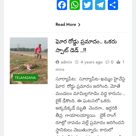
Facebook
WhatsApp
Twitter
Telegram
Share
Read More
ఘోర రోడ్డు ప్రమాదం.. ఒకరు
స్పాట్ డెడ్ ..!!
admin
4 years ago
0
1
mins
TELANGANA
సూర్యాపేట: సూర్యాపేట-ఖమ్మం హైవేపై
ఘోర రోడ్డు ప్రమాదం జరిగింది. మోతే
మండలం మామిల్లగూడెం వద్ద కారును ..
బైక్ ఢీకొంది. ఈ ఘటనలో ఒకరు
అక్కడిక్కడే మృతి చెందగా.. ఇద్దరికి
తీవ్ర గాయాలయ్యాయి. బైక్ రాంగ్
రూట్లో రావడం వల్లే ప్రమాదం జరిగిందని
స్థానికులు చెబుతున్నారు. కారులో