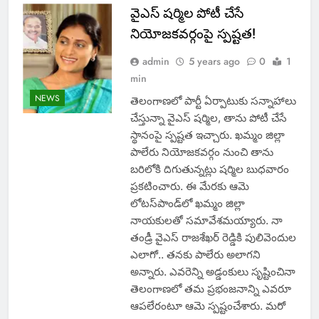
వైఎస్ షర్మిల పోటీ చేసే
నియోజకవర్గంపై స్పష్టత!
admin
5 years ago
0
1
min
NEWS
తెలంగాణలో పార్టీ ఏర్పాటుకు సన్నాహాలు
చేస్తున్నా వైఎస్‌ షర్మిల, తాను పోటీ చేసే
స్థానంపై స్పష్టత ఇచ్చారు. ఖమ్మం జిల్లా
పాలేరు నియోజకవర్గం నుంచి తాను
బరిలోకి దిగుతున్నట్లు షర్మిల బుధవారం
ప్రకటించారు. ఈ మేరకు ఆమె
లోటస్‌పాండ్‌లో ఖమ్మం జిల్లా
నాయకులతో సమావేశమయ్యారు. నా
తండ్రీ వైఎస్‌ రాజశేఖర్‌ రెడ్డికి పులివెందుల
ఎలాగో.. తనకు పాలేరు అలాగని
అన్నారు. ఎవరెన్ని అడ్డంకులు సృష్టించినా
తెలంగాణలో తమ ప్రభంజనాన్ని ఎవరూ
ఆపలేరంటూ ఆమె స్పష్టంచేశారు. మరో