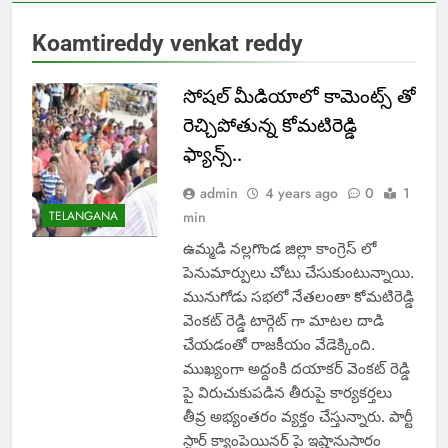
Koamtireddy venkat reddy
సోషల్ మీడియాలో కామెంట్స్ తో
రెచ్చిపోతున్న కోమటిరెడ్డి
ఫ్యాన్స్..
admin
4 years ago
0
1
TELANGANA
min
ఉమ్మడి నల్లగొండ జిల్లా కాంగ్రెస్ లో
పెనుమార్పులు చోటు చేసుకుంటున్నాయి.
మునుగోడు సభలో నేతలంతా కోమటిరెడ్డి
వెంకట్ రెడ్డి టార్గెట్ గా మాటల దాడి
చేయడంతో రాజకీయం వేడెక్కింది.
ముఖ్యంగా అద్దంకి దయాకర్ వెంకట్ రెడ్డి
పై విరుచుకుపడిన తీరుపై కార్యకర్తలు
తీవ్ర అభ్యంతరం వ్యక్తం చేస్తున్నారు. పార్టీ
స్టార్ క్యాంపెయినర్ పై ఇష్టానుసారం