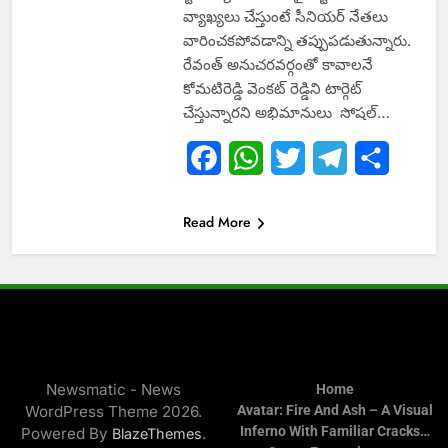
వ్యాఖ్యలు చేస్తుంటే సీనియర్ నేతలు
వారించకపోవడాన్ని తప్పుపడుతున్నారు.
రేవంత్ అనుచరవర్గంతో కావాలనే
కోమటిరెడ్డి వెంకట్ రెడ్డిని టార్గెట్
చేస్తున్నారని అభిమానులు సోషల్…
Facebook
WhatsApp
Twitter
Telegram
Share
Read More
Newsmatic - News
Home
WordPress Theme 2026.
Avatar: Fire And Ash – A Visual
Inferno With Familiar Cracks…
Powered By
.
BlazeThemes