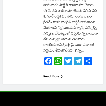
సోమవారం పార్టీ కి రాజీనామా చేశారు.
ఈ మేరకు రాజీనామా లేఖను పిసిసి చీఫ్
కుమార్ రెడ్డికి పంపారు. రెండు నెలల
క్రితమే తాను కాంగ్రెస్ పార్టీకి రాజీనామా
చేయాలని నిర్ణయించుకున్నాని, ఎమ్మెల్సీ
ఎన్నికల నేపథ్యంలో నిర్ణయాన్ని వాయిదా
వేసుకున్నట్లు ఆయన తెలిపారు.
రాజకీయ భవిష్యత్తు పై ఇంకా ఎలాంటి
నిర్ణయం తీసుకోలేదని, కొన్ని…
Facebook
WhatsApp
Twitter
Telegram
Share
Read More