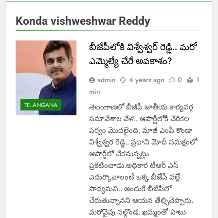
Konda vishweshwar Reddy
బీజేపీలోకి విశ్వేశ్వర్ రెడ్డి.. మరో
ఎమ్మెల్యే చేరే అవకాశం?
admin
4 years ago
0
1
min
TELANGANA
తెలంగాణలో బీజీపీ జాతీయ కార్యవర్గ
సమావేశాల వేళ.. ఆపార్టీలోకి చేరికల
పర్వం మొదలైంది. మాజీ ఎంపీ కొండా
విశ్వేశ్వర రెడ్డి.. ప్రధాని మోదీ సమక్షంలో
ఆపార్టీలో చేరనున్నట్లు
ప్రకటించాడు.అధికార టీఆర్ ఎస్
ఎదుర్కొవాలంటే ఒక్క బీజేపీ వల్లే
సాధ్యమని.. అందుకే బీజేపీలో
చేరుతున్నానని ఆయన తేల్చిచెప్పారు.
మరోవైపు నల్గొండ, ఖమ్మంతో పాటు