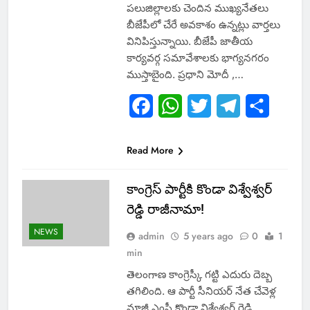
పలుజిల్లాలకు చెందిన ముఖ్యనేతలు
బీజేపీలో చేరే అవకాశం ఉన్నట్లు వార్తలు
వినిపిస్తున్నాయి. బీజేపీ జాతీయ
కార్యవర్గ సమావేశాలకు భాగ్యనగరం
ముస్తాబైంది. ప్రధాని మోదీ ,…
Facebook
WhatsApp
Twitter
Telegram
Share
Read More
కాంగ్రెస్ పార్టీకి కొండా విశ్వేశ్వర్
రెడ్డి రాజీనామా!
NEWS
admin
5 years ago
0
1
min
తెలంగాణ కాంగ్రెస్కీ గట్టి ఎదురు దెబ్బ
తగిలింది. ఆ పార్టీ సీనియర్ నేత చేవెళ్ల
మాజీ ఎంపీ కొండా విశ్వేశ్వర్ రెడ్డి