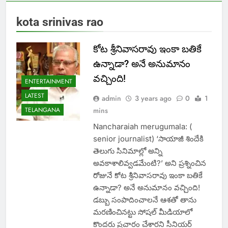
kota srinivas rao
కోట శ్రీనివాసరావు ఇంకా బతికే
ఉన్నాడా? అనే అనుమానం
వచ్చింది!
ENTERTAINMENT
LATEST
admin
3 years ago
0
1
TELANGANA
mins
Nancharaiah merugumala: (
senior journalist) ‘సాయాజీ శిందేకి
తెలుగు సినిమాల్లో అన్ని
అవకాశాలివ్వడమేంటి?’ అని ప్రశ్నించిన
రోజునే కోట శ్రీనివాసరావు ఇంకా బతికే
ఉన్నాడా? అనే అనుమానం వచ్చింది!
డబ్బు సంపాదించాలనే ఆశతో తాను
మరణించినట్టు సోషల్‌ మీడియాలో
కొందరు ప్రచారం చేశారని సీనియర్‌