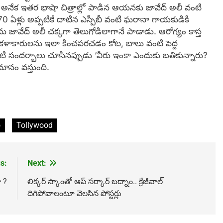
. అనేక ఇతర భాషా చిత్రాల్లో పాడిన ఆయనకు జావేద్‌ అలీ వంటి
ఏళ్లు అప్పటికే దాటిన ఎస్పీబీ వంటి ఘరానా గాయకుడికి
 జావేద్‌ అలీ చక్కగా తెలుగోడిలాగానే పాడాడు. ఆరోగ్యం కాస్త
ళాకారులను ఇలా కించపరచడం కోట, బాలు వంటి పెద్ద
ాంటి సందర్భాలు చూసినప్పుడు ‘వీరు ఇంకా ఎందుకు బతికున్నారు?
మానం వస్తుంది.
o
Tollywood
s:
Next:
 ?
లిక్క‌ర్ స్కాంతో ఆప్‌ స‌ర్కార్ బ‌ద్నాం.. క్రేజీవాల్
దిగిపోవాలంటూ వెల‌సిన పోస్ట‌ర్లు