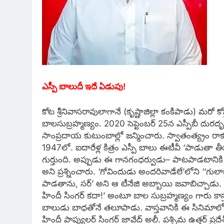
ఎస్పీ బాలుదీ ఇదే ఏడుపు!
కోట శ్రీనివాసరావులాగానే (కృష్ణాజిల్లా కంకిపాడు) మరో కో
బాలసుబ్రహ్మణ్యం. 2020 సెప్టెంబర్‌ 25న ఎస్పీబీ దుర
సాంప్రదాయ కుటుంబాల్లో జన్మించారు. స్వాతంత్య్రం ర
1947లో. ఐదారేళ్ల కిత్రం ఎస్పీ బాలు ఈటీవీ ‘పాడుతా త
గుర్తుంది. అప్పుడు ఈ గానగంధర్వుడు– పాటపాడటానికి 
అని ప్రశ్నించారు. ‘గోవిందుడు అందరివాడేలే’లోని ‘‘గులాబ
పాడతాను, సర్‌’ అని ఆ టీనేజి అబ్బాయి జవాబిచ్చాడు.
హిందీ సింగర్‌ కదా!’ అంటూ బాల సుబ్రహ్మణ్యం గారు 
బాలుడు బాధతోనే తలూపాడు. వాస్తవానికి ఈ సినిమాలో ర
హిందీ పాప్యులర్‌ సింగర్‌ జావేద్‌ అలీ. పశ్చిమ ఉత్తర్‌