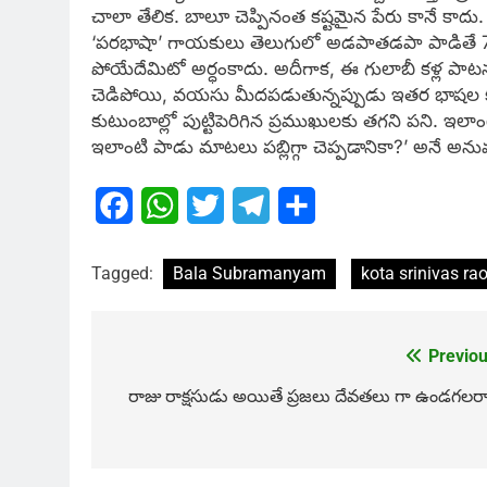
చాలా తేలిక. బాలూ చెప్పినంత కష్టమైన పేరు కానే కాదు
‘పరభాషా’ గాయకులు తెలుగులో అడపాతడపా పాడితే 70 
పోయేదేమిటో అర్ధంకాదు. అదీగాక, ఈ గులాబీ కళ్ల పాటను
చెడిపోయి, వయసు మీదపడుతున్నప్పుడు ఇతర భాషల క
కుటుంబాల్లో పుట్టిపెరిగిన ప్రముఖులకు తగని పని. ఇల
ఇలాంటి పాడు మాటలు పబ్లిగ్గా చెప్పడానికా?’ అనే అను
Facebook
WhatsApp
Twitter
Telegram
Share
Tagged:
Bala Subramanyam
kota srinivas ra
Previou
Post
navigation
రాజు రాక్షసుడు అయితే ప్రజలు దేవతలు గా ఉండగలరా