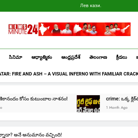
Лев казино
промокоды
2025
Newsminute24
Get All Updated Telugu News
సినిమా
ఆధ్యాత్మికం
ఆంధ్రప్రదేశ్
తెలంగాణ
క్రీడలు
ATAR: FIRE AND ASH – A VISUAL INFERNO WITH FAMILIAR CRAC
ందం కోసం కుటుంబాల నాశనం!
crime: ఒక్క క్లిక్‌తో మొదలై… 
1 Month Ago
ఉన్నాడా? అనే అనుమానం వచ్చింది!