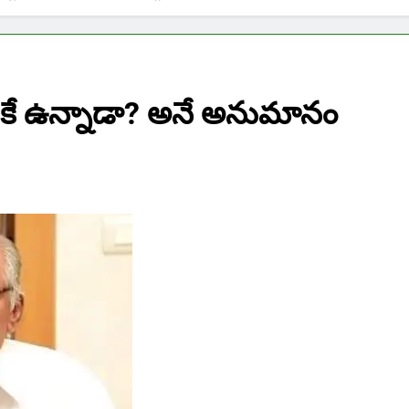
తికే ఉన్నాడా? అనే అనుమానం