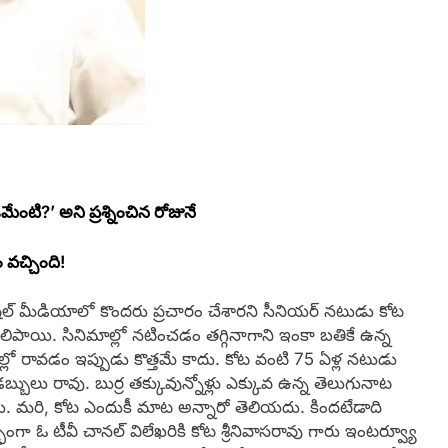
ేంటి?’ అని ప్రశ్నించిన రోజునే
వచ్చింది!
్‌ మీడియాలో కొందరు ప్రచారం చేశారని సీనియర్‌ నటుడు కోట
తెలిపాయి. సినిమాల్లో నటించడం తగ్గినాగాని ఇంకా బతికే ఉన్న
లో రావడం ఇప్పుడు కొత్తమే కాదు. కోట వంటి 75 ఏళ్ల నటుడు
బ్బులు రావు. బుర్ర తక్కువున్నోళ్లు ఎక్కువ ఉన్న తెలుగునాట
్వరు. మరి, కోట ఎందుకీ మాట అన్నారో తెలియదు. కిందటేడాది
 ఓ టీవీ చానల్‌ విలేఖరికి కోట శ్రీనివాసరావు గారు ఇంటర్వ్యూ