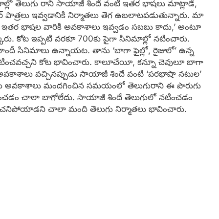
ాల్లో తెలుగు రాని సాయాజీ శిందే వంటి ఇతర భాషలు మాట్లాడే,
ర్‌ పాత్రలు ఇవ్వడానికి నిర్మాతలు తెగ ఉబలాటపడుతున్నారు. మా
 ఇతర భాషల వారికి అవకాశాలు ఇవ్వడం సబబు కాదు,’ అంటూ
ారు. కోట ఇప్పటి వరకూ 700కు పైగా సినిమాల్లో నటించారు.
ీ సినిమాలు ఉన్నాయట. తాను ‘బాగా ఫైల్లో, రైజులో’ ఉన్న
ా నటించవచ్చని కోట భావించారు. కాలూచేయీ, కన్నూ చెవులూ బాగా
ా అవకాశాలు వచ్చినప్పుడు సాయాజీ శిందే వంటి ‘పరభాషా నటుల’
ప్పుడు అవకాశాలు మందగించిన సమయంలో తెలుగురాని ఈ పొరుగు
రశ్నించడం చాలా బాగోలేదు. సాయాజీ శిందే తెలుగులో నటించడం
ిగా చనిపోయాడని చాలా మంది తెలుగు నిర్మాతలు భావించారు.