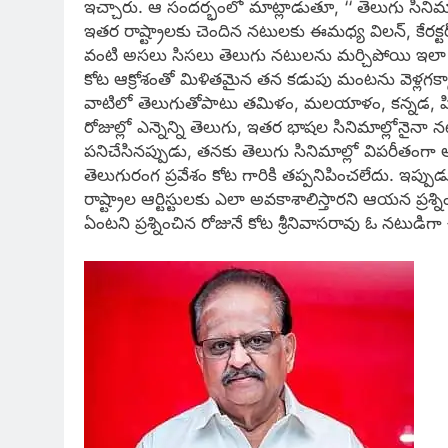
ఇచ్చారు. ఆ సందర్భంలో మాట్లాడుతూ, ‘‘ తెలుగు సినిమ
ఇతర రాష్ట్రాలకు చెందిన నటులకు ఈమధ్య విలన్, కేరక్ట
వంటి అసలు సిసలు తెలుగు నటులను మర్చిపోయి ఇలా
కోట ఆక్రోశంతో మిళితమైన తన కడుపు మంటను వెళ్లగక్క
వాటిలో తెలుగుతోపాటు తమిళం, మలయాళం, కన్నడ, హింద
రోజుల్లో ఎన్నెన్ని తెలుగు, ఇతర భాషల సినిమాల్లోనైన
పనిచేసినప్పుడు, తనకు తెలుగు సినిమాల్లో విపరీతంగ
తెలుగురంగ ప్రవేశం కోట గారికి తప్పనిపించలేదు. ఇ
రాష్ట్రాల ఆర్టిస్టులకు ఎలా అవకాశాలిస్తారని ఆయన ప్
ఏంటని ప్రశ్నించిన రోజునే కోట శ్రీనివాసరావు ఓ నటుడ