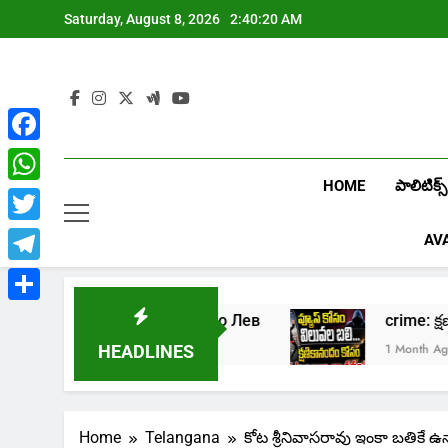
Skip
Saturday, August 8, 2026
2:40:21 AM
to
content
Facebook
HOME
పాలిటిక్స్
WhatsApp
Twitter
AV
Telegram
Share
ть в онлайн казино Лев
crime: క్షణికాన
k Ago
1 Month Ago
HEADLINES
Home
Telangana
కోట శ్రీనివాసరావు ఇంకా బతికే 