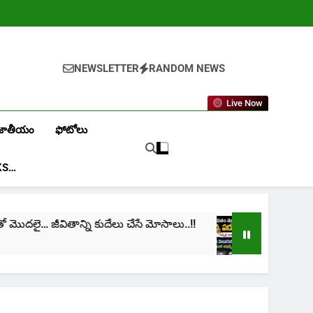
NEWSLETTER
RANDOM NEWS
Live Now
జాతీయం
ఫోటోలు
KS…
జీవితాన్ని కుదేలు చేసే మోసాలు..!!
cinima: “నా జీవిత
1 Month Ago