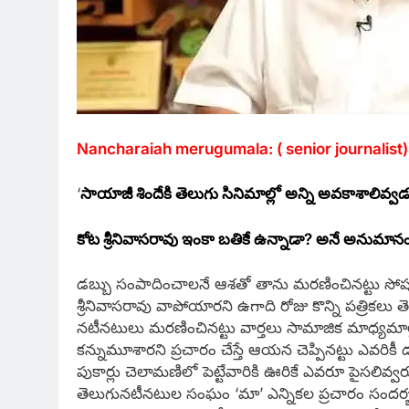
Nancharaiah merugumala: ( senior journalist)
‘
సాయాజీ శిందేకి తెలుగు సినిమాల్లో అన్ని అవకాశాలివ్వడమ
కోట శ్రీనివాసరావు ఇంకా బతికే ఉన్నాడా? అనే అనుమానం 
డబ్బు సంపాదించాలనే ఆశతో తాను మరణించినట్టు సోషల
శ్రీనివాసరావు వాపోయారని ఉగాది రోజు కొన్ని పత్రికలు 
నటీనటులు మరణించినట్టు వార్తలు సామాజిక మాధ్యమాల్
కన్నుమూశారని ప్రచారం చేస్తే ఆయన చెప్పినట్టు ఎవరికీ డ
పుకార్లు చెలామణిలో పెట్టేవారికి ఊరికే ఎవరూ పైసలివ
తెలుగునటీనటుల సంఘం ‘మా’ ఎన్నికల ప్రచారం సందర్భంగా