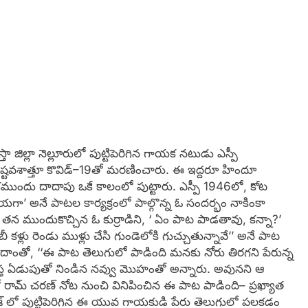
స్తా జిల్లా నెల్లూరులో పుట్టిపెరిగిన గాయక నటుడు ఎస్పీ
దృష్టవశాత్తూ కొవిడ్‌–19తో మరణించారు. ఈ ఇద్దరూ హిందూ
ాకముందు దాదాపు ఒకే కాలంలో పుట్టారు. ఎస్పీ 1946లో, కోట
ీయగా’ అనే పాటల కార్యక్రంలో పాల్గొన్న ఓ సందర్భం నాకింకా
తన ముందుకొచ్చిన ఓ కుర్రాడిని, ‘ ఏం పాట పాడతావు, కన్నా?’
ీ కళ్లు రెండు ముళ్లు చేసి గుండెలోకి గుచ్చుతున్నావే’’ అనే పాట
 దాంతో, ‘‘ఈ పాట తెలుగులో పాడింది మనకు నోరు తిరగని పేరున్న
కాస్త ఏడుపుతో నిండిన నవ్వు మొహంతో అన్నారు. అవునని ఆ
ామ్‌ చరణ్‌ నోట నుంచి వినిపించిన ఈ పాట పాడింది– ప్రఖ్యాత
 ప్రదేశ్‌ లో పుట్టిపెరిగిన ఈ యువ గాయకుడి పేరు తెలుగులో పలకడం