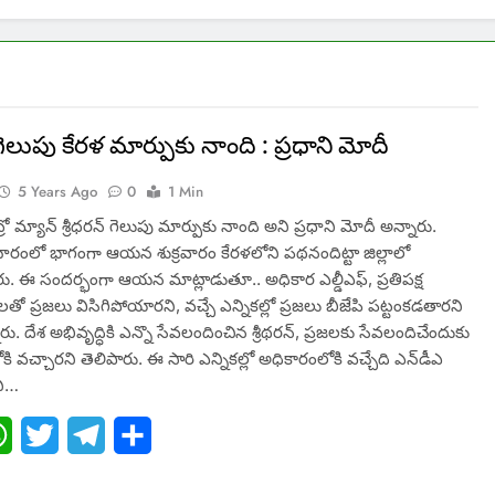
న్ గెలుపు కేర‌ళ‌ మార్పుకు నాంది : ప్ర‌ధాని మోదీ
5 Years Ago
0
1 Min
్రో మ్యాన్ శ్రీధ‌ర‌న్ గెలుపు మార్పుకు నాంది అని ప్ర‌ధాని మోదీ అన్నారు.
ర‌చారంలో భాగంగా ఆయ‌న‌ శుక్ర‌వారం కేర‌ళ‌లోని పథనందిట్టా జిల్లాలో
రు. ఈ సంద‌ర్భంగా ఆయ‌న‌ మాట్లాడుతూ.. అధికార‌ ఎల్డీఎఫ్‌, ప్ర‌తిప‌క్ష‌
 ప్ర‌జ‌లు విసిగిపోయార‌ని, వ‌చ్చే ఎన్నిక‌ల్లో ప్ర‌జ‌లు బీజేపి ప‌ట్టంక‌డ‌తార‌ని
. దేశ అభివృద్ధికి ఎన్నొ సేవ‌లందించిన శ్రీథ‌ర‌న్‌, ప్ర‌జల‌కు సేవ‌లందిచేందుకు
ోకి వచ్చార‌ని తెలిపారు. ఈ సారి ఎన్నిక‌ల్లో అధికారంలోకి వ‌చ్చేది ఎన్‌డీఎ
‌ని…
ebook
WhatsApp
Twitter
Telegram
Share