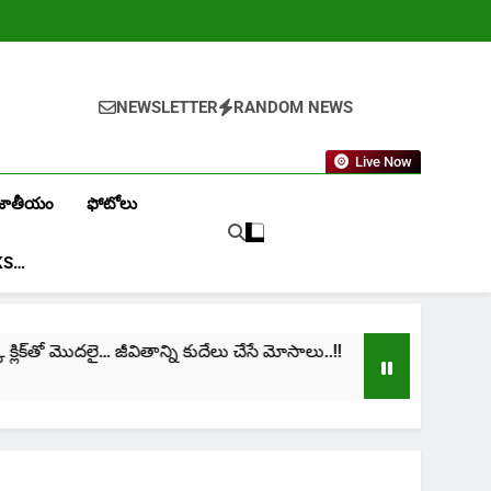
NEWSLETTER
RANDOM NEWS
Live Now
జాతీయం
ఫోటోలు
KS…
ిక్‌తో మొదలై… జీవితాన్ని కుదేలు చేసే మోసాలు..!!
cini
1 Mon