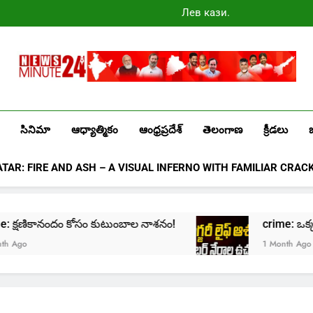
Лев казино
промокоды
2025
Newsminute24
Get All Updated Telugu News
సినిమా
ఆధ్యాత్మికం
ఆంధ్రప్రదేశ్
తెలంగాణ
క్రీడలు
ATAR: FIRE AND ASH – A VISUAL INFERNO WITH FAMILIAR CRAC
crime: క్షణికానందం కోసం కుటుంబాల నాశనం!
crime: ఒక్క క్ల
Ago
1 Month Ago