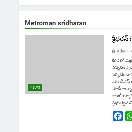
Metroman sridharan
శ్రీధ‌ర‌
Admin
కేర‌ళ‌లో మెట
ఎన్నిక‌ల ప్
ప‌ర్య‌టించా
యూడీఎఫ్ ల‌తో
NEWS
మోదీ అన్నారు
రాజ‌కీయాల్ల
ప్ర‌భుత్వ‌మ
Fac