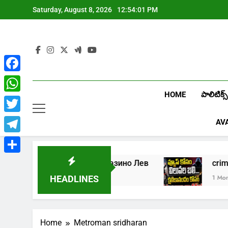
Skip
Saturday, August 8, 2026
12:54:01 PM
to
content
Facebook
HOME
పాలిటిక్స్
WhatsApp
Twitter
AV
Telegram
Share
5
Играть в онлайн казино Лев
1 Week Ago
1 Month 
HEADLINES
Home
Metroman sridharan