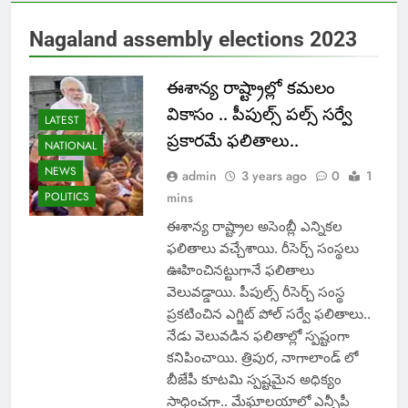
Nagaland assembly elections 2023
ఈశాన్య రాష్ట్రాల్లో క‌మ‌లం
వికాసం .. పీపుల్స్ ప‌ల్స్ స‌ర్వే
LATEST
ప్ర‌కార‌మే ఫ‌లితాలు..
NATIONAL
NEWS
admin
3 years ago
0
1
POLITICS
mins
ఈశాన్య రాష్ట్రాల అసెంబ్లీ ఎన్నిక‌ల
ఫ‌లితాలు వ‌చ్చేశాయి. రీసెర్చ్ సంస్థ‌లు
ఊహించిన‌ట్టుగానే ఫ‌లితాలు
వెలువ‌డ్డాయి. పీపుల్స్ రీసెర్చ్ సంస్థ
ప్ర‌క‌టించిన ఎగ్జిట్ పోల్ స‌ర్వే ఫ‌లితాలు..
నేడు వెలువ‌డిన‌ ఫ‌లితాల్లో స్ప‌ష్టంగా
కనిపించాయి. త్రిపుర‌, నాగాలాండ్ లో
బీజేపీ కూట‌మి స్ప‌ష్ట‌మైన అధిక్యం
సాధించ‌గా.. మేఘాల‌యాలో ఎన్పీపీ