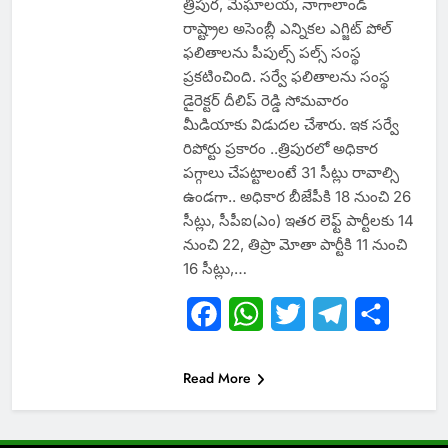
త్రిపుర, మేఘాలయ, నాగాలాండ్
రాష్ట్రాల అసెంబ్లీ ఎన్నికల ఎగ్జిట్ పోల్
ఫలితాలను పీపుల్స్ పల్స్ సంస్థ
ప్రకటించింది. సర్వే ఫలితాలను సంస్థ
డైరెక్టర్ దీలిప్ రెడ్డి సోమవారం
మీడియాకు విడుదల చేశారు. ఇక సర్వే
రిపోర్టు ప్ర‌కారం ..త్రిపురలో అధికార
పగ్గాలు చేపట్టాలంటే 31 సీట్లు రావాల్సి
ఉండగా.. అధికార బీజేపీకి 18 నుంచి 26
సీట్లు, సీపీఐ(ఎం) ఇతర లెఫ్ట్ పార్టీలకు 14
నుంచి 22, తిప్రా మోతా పార్టీకి 11 నుంచి
16 సీట్లు,…
Facebook
WhatsApp
Twitter
Telegram
Share
Read More