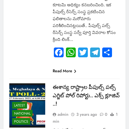
కూట‌మి అధిక్యం క‌న‌బ‌రించింది. ఇక
పీపుల్స్ రీసెర్చ్ సంస్థ ప్ర‌క‌టించిన
ఫ‌లితాల‌ను మ‌రోమారు
ప‌రిశీలించిన‌ట్ల‌యితే.. పీపుల్స్ ప‌ల్స్
రీసెర్చ్ సంస్థ స‌ర్వే పూర్తి వివ‌రాల కోసం
క్రింది లింక్…
Facebook
WhatsApp
Twitter
Telegram
Share
Read More
ఈశాన్య రాష్ట్రాల పీపుల్స్ పల్స్
ఎగ్జిట్ పోల్ రిపోర్టు.. ఎక్స్ క్లూజివ్
..!
LATEST
NATIONAL
admin
3 years ago
0
1
min
POLITICS