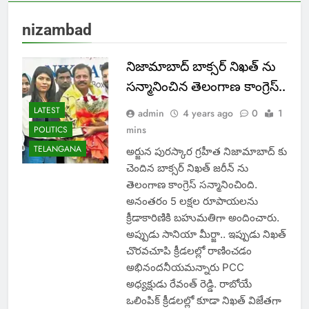
nizambad
నిజామాబాద్ బాక్సర్ నిఖత్ ను
సన్మానించిన తెలంగాణ కాంగ్రెస్..
LATEST
admin
4 years ago
0
1
mins
POLITICS
TELANGANA
అర్జున పురస్కార గ్రహీత నిజామాబాద్ కు
చెందిన బాక్సర్ నిఖత్ జరీన్ ను
తెలంగాణ కాంగ్రెస్ సన్మానించింది.
అనంతరం 5 లక్షల రూపాయలను
క్రీడాకారిణికి బహుమతిగా అందించారు.
అప్పుడు సానియా మీర్జా.. ఇప్పుడు నిఖత్
చొరవచూపి క్రీడలల్లో రాణించడం
అభినందనీయమన్నారు PCC
అధ్యక్షుడు రేవంత్ రెడ్డి. రాబోయే
ఒలింపిక్ క్రీడలల్లో కూడా నిఖత్ విజేతగా