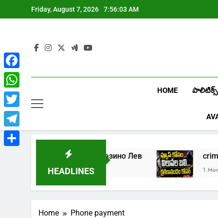
Skip
Friday, August 7, 2026
7:56:03 AM
to
content
Facebook
HOME
పాలిటిక్స్
WhatsApp
Twitter
AV
Telegram
Share
5
Играть в онлайн казино Лев
c
1 Week Ago
1 Month 
HEADLINES
Home
Phone payment