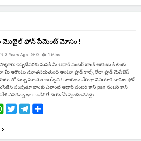
కం మొబైల్ ఫోన్ పేమెంట్ మోసం !
3 Years Ago
0
1 Mins
ి పొట్లూరి: ఇప్పటివరకు మనకి మీ ఆధార్ నంబర్ బాంక్ అకౌంటు కి లింకు
ా మీ అకౌంటు మూతపడుతుంది అంటూ ఫ్రాడ్ కాల్స్ లేదా ఫ్రాడ్ మెసేజెస్
కౌంటు లో డబ్బు మాయం అయ్యేది ! బాంకులు నేరుగా వినియోగ దారుల ఫోన్
 మెసేజెస్ పంపుతూ బాంకు ఎలాంటి ఆధార్ నంబర్ కానీ pan నంబర్ కానీ
ేళ ఎవరన్నా ఇలా అడిగితే దయచేసి స్పందించవద్దు…
ebook
WhatsApp
Twitter
Telegram
Share