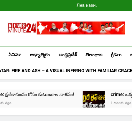
Лев казино
промокоды
2025
Newsminute24
Get All Updated Telugu News
సినిమా
ఆధ్యాత్మికం
ఆంధ్రప్రదేశ్
తెలంగాణ
క్రీడలు
ATAR: FIRE AND ASH – A VISUAL INFERNO WITH FAMILIAR CRAC
rime: క్షణికానందం కోసం కుటుంబాల నాశనం!
crime: ఒక్క క్ల
Ago
1 Month Ago