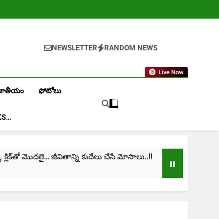
NEWSLETTER
RANDOM NEWS
Live Now
జాతీయం
ఫోటోలు
KS…
ిక్‌తో మొదలై… జీవితాన్ని కుదేలు చేసే మోసాలు..!!
cinim
1 Mon