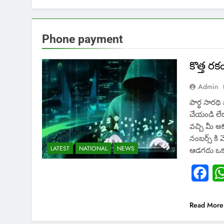
Phone payment
కొత్త ర
Admin
పార్థ సారథ
చేయండి లేద
వచ్చి మీ అ
నంబర్స్ కి
LATEST
NATIONAL
NEWS
ఆడగదు ఒకవ
Fac
Read More