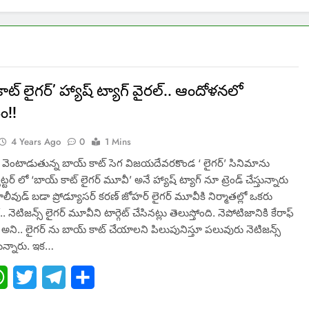
ాట్ లైగర్’ హ్యాష్ ట్యాగ్ వైరల్.. ఆందోళనలో
ం!!
4 Years Ago
0
1 Mins
ి వెంటాడుతున్న బాయ్ కాట్ సెగ విజయదేవరకొండ ‘ లైగర్’ సినిమాను
ిట్టర్ లో ‘బాయ్ కాట్ లైగర్ మూవీ’ అనే హ్యాష్ ట్యాగ్ నూ ట్రెండ్ చేస్తున్నారు
బాలీవుడ్ బడా ప్రోడ్యూసర్ కరణ్ జోహర్ లైగర్ మూవీకి నిర్మాతల్లో ఒకరు
నెటిజన్స్ లైగర్ మూవీని టార్గెట్ చేసినట్లు తెలుస్తోంది. నెపోటిజానికి కేరాఫ్
్ అని.. లైగర్ ను బాయ్ కాట్ చేయాలని పిలుపునిస్తూ పలువురు నెటిజన్స్
్తున్నారు. ఇక…
ebook
WhatsApp
Twitter
Telegram
Share