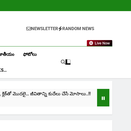
NEWSLETTER
RANDOM NEWS
Live Now
జాతీయం
ఫోటోలు
KS…
ిక్‌తో మొదలై… జీవితాన్ని కుదేలు చేసే మోసాలు..!!
cinim
1 Mon