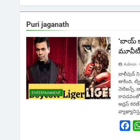
Puri jaganath
‘బాయ్ క
మూవీటీ
Admin
బాలీవుడ్ న
తాకింది. ట్వ
నెటిజన్స్. 
ENTERTAINMENT
కావడవంతో.. 
అడ్రస్ కరణ
వ్యాఖ్యానిస
Fac