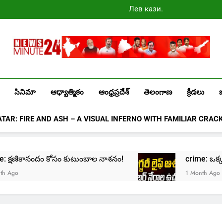
Лев казино
промокоды
2025
Newsminute24
Get All Updated Telugu News
సినిమా
ఆధ్యాత్మికం
ఆంధ్రప్రదేశ్
తెలంగాణ
క్రీడలు
ATAR: FIRE AND ASH – A VISUAL INFERNO WITH FAMILIAR CRAC
rime: క్షణికానందం కోసం కుటుంబాల నాశనం!
crime: ఒక్క క్ల
go
1 Month Ago