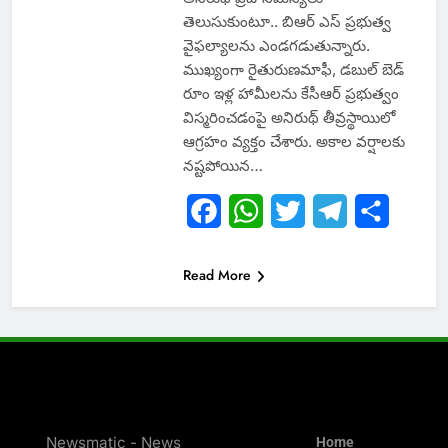
తెలుసుకుంటూ.. బిఆర్ ఎస్ ప్ర‌భుత్వ
వైఫ‌ల్యాల‌ను ఎండ‌గ‌డుతున్నారు.
ముఖ్యంగా రైతురుణ‌మాఫీ, డ‌బుల్ బెడ్
రూం ఇళ్ల హామీలను కేసీఆర్ ప్ర‌భుత్వం
విస్మ‌రించ‌డంపై అనిరుథ్ తీవ్ర‌స్థాయిలో
ఆగ్ర‌హం వ్య‌క్తం చేశారు. అకాల వ‌ర్షాల‌కు
న‌ష్ట‌పోయిన…
Facebook
WhatsApp
Twitter
Telegram
Share
Read More
Newsmatic - News
Home