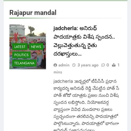
Rajapur mandal
jadcherla: అనిరుథ్
పాద‌యాత్ర‌కు విశేష స్పంద‌న‌..
వెల్లువెత్తుతున్న రైతు
LATEST
NEWS
ద‌ర‌ఖాస్తులు…
POLITICS
TELANGANA
admin
3 years ago
0
1
mins
jadcherla :జ‌డ్చ‌ర్ల‌లో టీపీసీసీ ప్ర‌ధాన
కార్య‌ద‌ర్శి అనిరుథ్ రెడ్డి చేప‌ట్టిన హాత్ సే
హాత్ జోడో యాత్ర‌కు ప్ర‌జ‌ల నుంచి విశేష
స్పంద‌న ల‌భిస్తోంది. నియోజ‌క‌వ‌ర్గ
వ్యాప్తంగా వివిధ మండ‌లాల ప్ర‌జ‌లు
స్వ‌చ్ఛందంగా త‌ర‌లివచ్చి పాద‌యాత్ర‌లో
పాల్గొంటున్నారు. పాద‌యాత్ర‌లో భాగంగా
అనిరుథ్ ప్ర‌జాస‌మ‌స్య‌లు