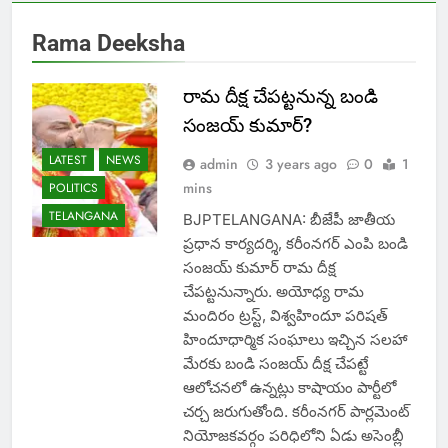
Rama Deeksha
రామ దీక్ష చేపట్టనున్న బండి
సంజయ్‌ కుమార్‌?
LATEST
NEWS
admin
3 years ago
0
1
mins
POLITICS
TELANGANA
BJPTELANGANA: బీజేపీ జాతీయ
ప్రధాన కార్యదర్శి, కరీంనగర్‌ ఎంపి బండి
సంజయ్‌ కుమార్‌ రామ దీక్ష
చేపట్టనున్నారు. అయోధ్య రామ
మందిరం ట్రస్ట్‌, విశ్వహిందూ పరిషత్‌
హిందూధార్మిక సంఘాలు ఇచ్చిన సలహా
మేరకు బండి సంజయ్‌ దీక్ష చేపట్టే
ఆలోచనలో ఉన్నట్లు కాషాయం పార్టీలో
చర్చ జరుగుతోంది. కరీంనగర్‌ పార్లమెంట్‌
నియోజకవర్గం పరిధిలోని ఏడు అసెంబ్లీ