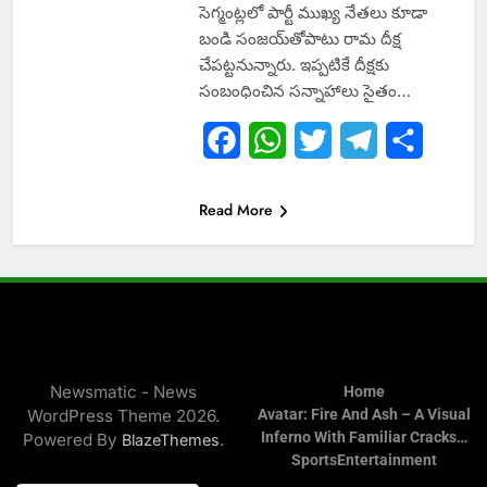
సెగ్మంట్లలో పార్టీ ముఖ్య నేతలు కూడా
బండి సంజయ్‌తోపాటు రామ దీక్ష
చేపట్టనున్నారు. ఇప్పటికే దీక్షకు
సంబంధించిన సన్నాహాలు సైతం…
Facebook
WhatsApp
Twitter
Telegram
Share
Read More
Newsmatic - News
Home
WordPress Theme 2026.
Avatar: Fire And Ash – A Visual
Inferno With Familiar Cracks…
Powered By
.
BlazeThemes
Sports
Entertainment