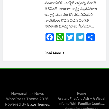
పంచాయతీని తెరపైకి తెస్తున్న సంగతి
తెలిసిందే! తాజాగా రాష్ట్ర వ్యవహారాల
ఇన్చార్జి ముందట కొందరు సీనియర్
నాయకులు గొడవ పడిన సంగతి
సామాజిక మాధ్యమాలు మీడియా…
Facebook
WhatsApp
Twitter
Telegram
Share
Read More
Newsmatic - News
Home
WordPress Theme 2026.
Avatar: Fire And Ash – A Visual
Inferno With Familiar Cracks…
Powered By
.
BlazeThemes
Sports
Entertainment