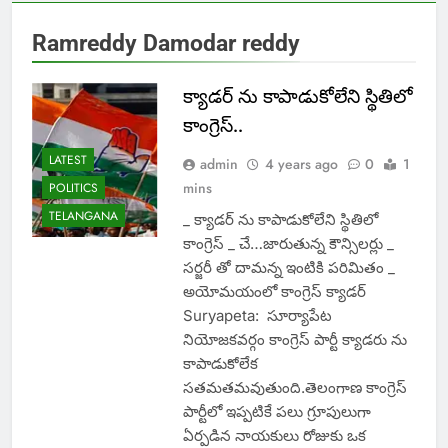
Ramreddy Damodar reddy
క్యాడర్ ను కాపాడుకోలేని స్థితిలో
కాంగ్రెస్..
LATEST
admin
4 years ago
0
1
mins
POLITICS
TELANGANA
_ క్యాడర్ ను కాపాడుకోలేని స్థితిలో
కాంగ్రెస్ _ చే…జారుతున్న కౌన్సిలర్లు _
సర్జరీ తో దామన్న ఇంటికి పరిమితం _
అయోమయంలో కాంగ్రెస్ క్యాడర్
Suryapeta: సూర్యాపేట
నియోజకవర్గం కాంగ్రెస్ పార్టీ క్యాడరు ను
కాపాడుకోలేక
సతమతమవుతుంది.తెలంగాణ కాంగ్రెస్
పార్టీలో ఇప్పటికే పలు గ్రూపులుగా
ఏర్పడిన నాయకులు రోజుకు ఒక