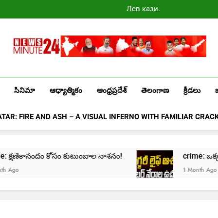
Лев казино
промокоды
2025
Newsminute24
Get All Updated Telugu News
సినిమా
ఆధ్యాత్మికం
ఆంధ్రప్రదేశ్
తెలంగాణ
క్రీడలు
ATAR: FIRE AND ASH – A VISUAL INFERNO WITH FAMILIAR CRAC
rime: క్షణికానందం కోసం కుటుంబాల నాశనం!
crime: ఒక్క క్ల
go
1 Month Ago