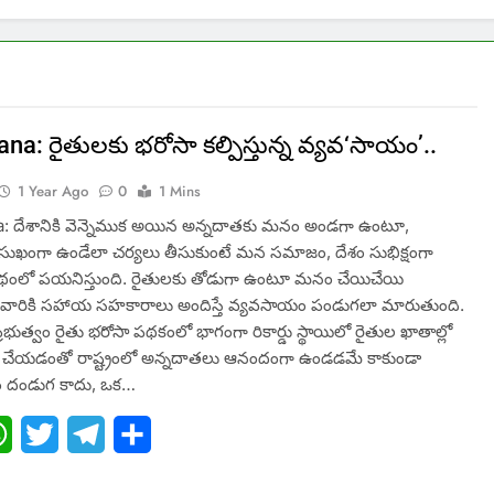
na: రైతులకు భరోసా కల్పిస్తున్న వ్యవ‘సాయం’..
1 Year Ago
0
1 Mins
: దేశానికి వెన్నెముక అయిన అన్నదాతకు మనం అండగా ఉంటూ,
ుఖంగా ఉండేలా చర్యలు తీసుకుంటే మన సమాజం, దేశం సుభిక్షంగా
 పథంలో పయనిస్తుంది. రైతులకు తోడుగా ఉంటూ మనం చేయిచేయి
వారికి సహాయ సహకారాలు అందిస్తే వ్యవసాయం పండుగలా మారుతుంది.
రభుత్వం రైతు భరోసా పథకంలో భాగంగా రికార్డు స్థాయిలో రైతుల ఖాతాల్లో
చేయడంతో రాష్ట్రంలో అన్నదాతలు ఆనందంగా ఉండడమే కాకుండా
 దండుగ కాదు, ఒక…
ebook
WhatsApp
Twitter
Telegram
Share