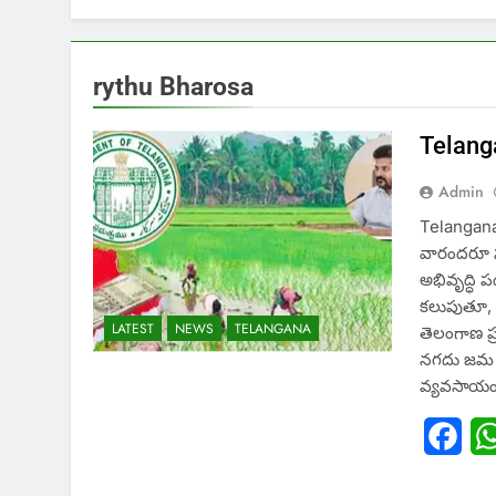
rythu Bharosa
Telanga
Admin
Telangana
వారందరూ స
అభివృద్ధి
కలుపుతూ, 
LATEST
NEWS
TELANGANA
తెలంగాణ ప్
నగదు జమ 
వ్యవసాయం
Fac