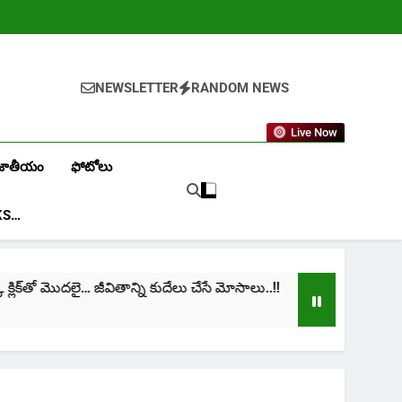
NEWSLETTER
RANDOM NEWS
Live Now
జాతీయం
ఫోటోలు
KS…
ిక్‌తో మొదలై… జీవితాన్ని కుదేలు చేసే మోసాలు..!!
cinim
1 Mon