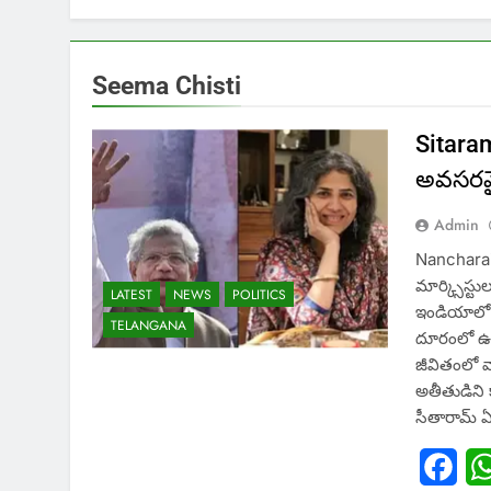
Seema Chisti
Sitaram
అవసరమైన
Admin
Nancharai
మార్క్సిస్ట
LATEST
NEWS
POLITICS
ఇండియాలో
TELANGANA
దూరంలో ఉండ
జీవితంలో 
అతీతుడిని క
సీతారామ్‌ ఏ
Fac