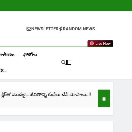
NEWSLETTER
RANDOM NEWS
Live Now
జాతీయం
ఫోటోలు
KS…
క్‌తో మొదలై… జీవితాన్ని కుదేలు చేసే మోసాలు..!!
cinim
1 Mont