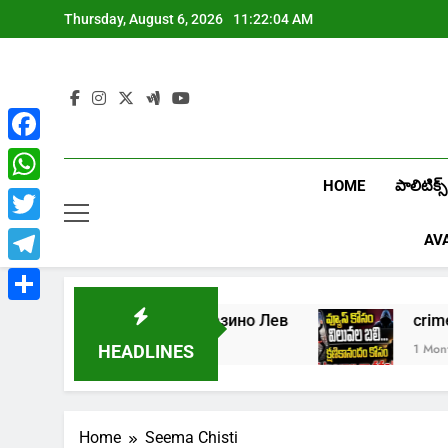
Skip
Thursday, August 6, 2026
11:22:04 AM
to
content
Facebook
HOME
పాలిటిక్స్
WhatsApp
Twitter
AV
Telegram
Share
Играть в онлайн казино Лев
cr
1 Week Ago
1 Month A
HEADLINES
Home
Seema Chisti