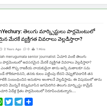
Yechury: తెలుగు మార్క్సిస్టులు పార్లమెంటులో
 మేరకే వ్యక్తిగత వివరాలు వెల్లడిస్తారా?
2 Years Ago
0
1 Mins
ah merugumala senior journalist: ఏచూరి వంటి తెలుగు
ులు పార్లమెంటులో అవసరమైన మేరకే వ్యక్తిగత వివరాలు వెల్లడిస్తారా?
 ఎంతటి గొప్ప రాజకీయ నాయకుడైనా తాను అన్ని మతాలకూ సమ
ే లౌకికవాదినని, తనకు కులం పట్టింపు లేదని చెప్పుకోవడానికి తన
వాటికి సంబంధించిన అనుకూల అంశాలనే వెల్లడిస్తాడు. ఈ విషయంలో తాను
ాదని మొన్ననే కన్నుమూసిన జగమెరిగిన తెలుగు మార్క్సిస్టు కామ్రేడ్‌
చూరి ఏడేళ్ల క్రితం పార్లమెంటులో నిరూపించుకున్నారు….
ebook
WhatsApp
Twitter
Telegram
Share