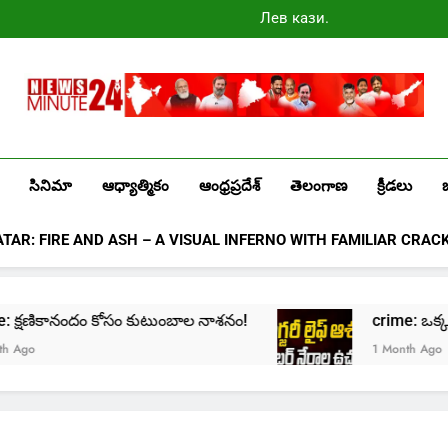
Лев казино
промокоды
2025
Newsminute24
Get All Updated Telugu News
సినిమా
ఆధ్యాత్మికం
ఆంధ్రప్రదేశ్
తెలంగాణ
క్రీడలు
ATAR: FIRE AND ASH – A VISUAL INFERNO WITH FAMILIAR CRAC
ime: క్షణికానందం కోసం కుటుంబాల నాశనం!
crime: ఒక్క క్లి
go
1 Month Ago