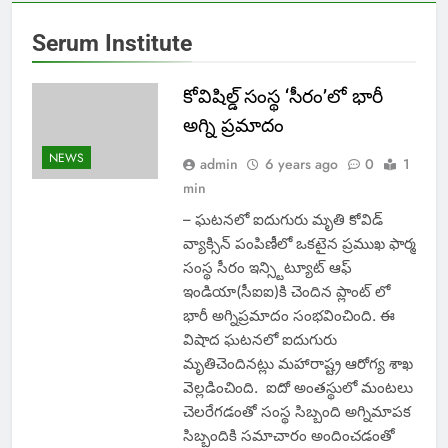
Serum Institute
కోవిషిల్డ్ సంస్థ ‘సీరం’లో భారీ
అగ్ని ప్రమాదం
NEWS
admin
6 years ago
0
1
min
– ఘటనలో ఐదుగురు మృతి కోవిడ్
వ్యాక్సిన్ పంపిణీలో ఒకటైన ప్రముఖ ఫార్మ
సంస్థ సీరం ఇన్స్టిట్యూట్ ఆఫ్
ఇండియా(సీఐఐ)కి చెందిన ప్లాంట్ లో
భారీ అగ్నిప్రమాదం సంభవించింది. ఈ
విషాద ఘటనలో ఐదుగురు
మృతిచెందినట్లు మహారాష్ట్ర ఆరోగ్య శాఖ
వెల్లడించింది. ఐదో అంతస్థులో మంటలు
చెలరేగడంతో సంస్థ సిబ్బంది అగ్నిమాపక
సిబ్బందికి సమాచారం అందించడంతో