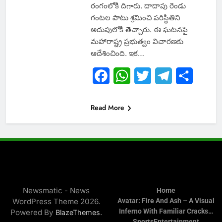
రంగంలోకి దిగారు. దాదాపు రెండు
గంటల పాటు శ్రమించి పరిస్థితిని
అదుపులోకి తెచ్చారు. ఈ ఘటనపై
మహారాష్ట్ర ప్రభుత్వం విచారణకు
ఆదేశించింది. ఇక…
Facebook
WhatsApp
Twitter
Telegram
Share
Read More
Newsmatic - News
Home
WordPress Theme 2026.
Avatar: Fire And Ash – A Visual
Inferno With Familiar Cracks…
Powered By
.
BlazeThemes
Sports
Entertainment