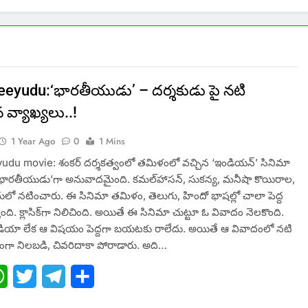
eeyudu:‘భారతీయుడు’ – దర్శకుడు పై నటి
వ్యాఖ్యలు..!
1 Year Ago
0
1 Mins
udu movie: శంకర్ దర్శకత్వంలో తమిళంలో వచ్చిన ‘ఇండియన్’ సినిమా
‘భారతీయుడు’గా అనువాదమైంది. కమల్‌హాసన్, సుకన్య, మనీషా కొయిరాల,
ులో నటించారు. ఈ సినిమా తమిళం, తెలుగు, హిందో భాషల్లో చాలా పెద్ద
ది. క్లాసిక్‌గా నిలిచింది. అయితే ఈ సినిమా చుట్టూ ఓ వివాదం నెలకొంది.
మీడియా లేక ఆ విషయం పెద్దగా బయటకు రాలేదు. అయితే ఆ వివాదంలో నటి
ంగా నిలబడి, చివరిదాకా పోరాడారు. అది…
ebook
WhatsApp
Twitter
Telegram
Share