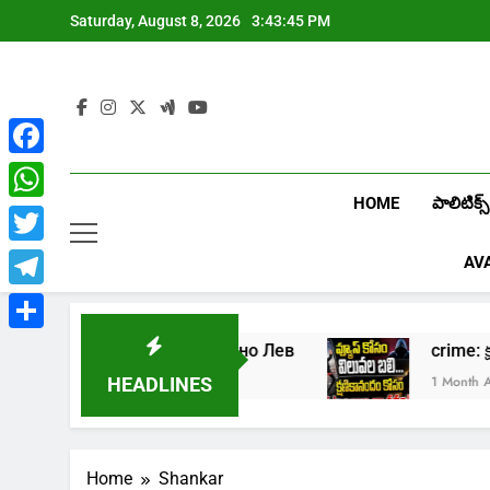
Skip
Saturday, August 8, 2026
3:43:45 PM
to
content
Facebook
HOME
పాలిటిక్స్
WhatsApp
Twitter
AV
Telegram
Share
Играть в онлайн казино Лев
crim
1 Week Ago
1 Month Ago
HEADLINES
Home
Shankar