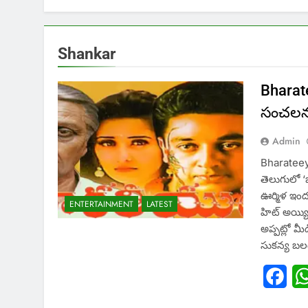
Shankar
Bharat
సంచలన 
Admin
Bharateey
తెలుగులో 
ఊర్మిళ ఇంద
ENTERTAINMENT
LATEST
హిట్ అయ్యిం
అప్పట్లో 
సుకన్య బల
Fac