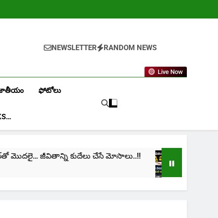
NEWSLETTER
RANDOM NEWS
Live Now
జాతీయం
ఫోటోలు
KS…
తో మొదలై… జీవితాన్ని కుదేలు చేసే మోసాలు..!!
cinima: 
1 Month A