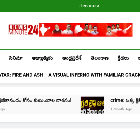
Лев казино
промокоды
2025
Newsminute24
Get All Updated Telugu News
సినిమా
ఆధ్యాత్మికం
ఆంధ్రప్రదేశ్
తెలంగాణ
క్రీడలు
ATAR: FIRE AND ASH – A VISUAL INFERNO WITH FAMILIAR CRAC
e: క్షణికానందం కోసం కుటుంబాల నాశనం!
crime: ఒక్క క్లిక్‌
1 Month Ago