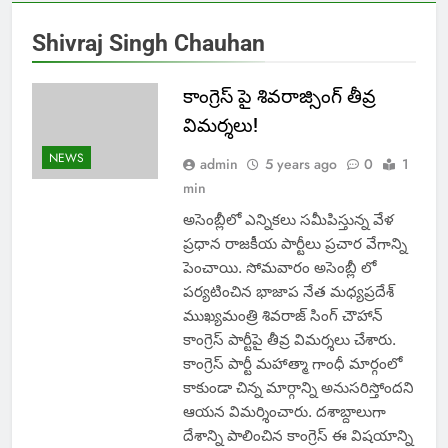
Shivraj Singh Chauhan
కాంగ్రెస్ పై శివరాజ్సింగ్ తీవ్ర
విమర్శలు!
NEWS
admin
5 years ago
0
1
min
అసెంబ్లీలో ఎన్నికలు సమీపిస్తున్న వేళ
ప్రధాన రాజకీయ పార్టీలు ప్రచార వేగాన్ని
పెంచాయి. సోమవారం అసెంబ్లీ లో
పర్యటించిన భాజాప నేత మధ్యప్రదేశ్
ముఖ్యమంత్రి శివరాజ్ సింగ్ చౌహాన్
కాంగ్రెస్ పార్టీపై తీవ్ర విమర్శలు చేశారు.
కాంగ్రెస్ పార్టీ మహాత్మా గాంధీ మార్గంలో
కాకుండా చిన్న మార్గాన్ని అనుసరిస్తోందని
ఆయన విమర్శించారు. దశాబ్దాలుగా
దేశాన్ని పాలించిన కాంగ్రెస్ ఈ విషయాన్ని