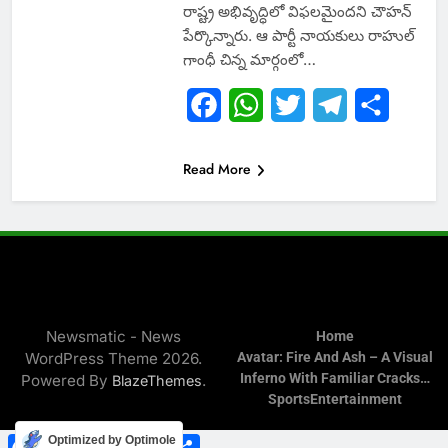
రాష్ట్ర అభివృద్ధిలో విఫలమైందని చౌహన్
పేర్కొన్నారు. ఆ పార్టీ నాయకులు రాహుల్
గాంధీ చిన్న మార్గంలో…
Facebook
WhatsApp
Twitter
Telegram
Share
Read More
Newsmatic - News
Home
WordPress Theme 2026.
Avatar: Fire And Ash – A Visual
Inferno With Familiar Cracks…
Powered By
.
BlazeThemes
Sports
Entertainment
Facebook
WhatsApp
Twitter
Telegram
Share
Optimized by Optimole