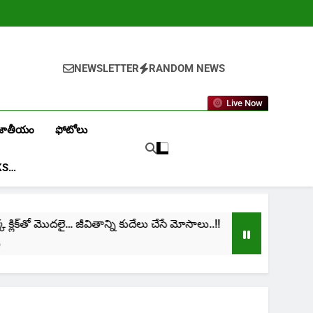
NEWSLETTER
RANDOM NEWS
Live Now
జాతీయం
ఫోటోలు
KS…
క్‌తో మొదలై… జీవితాన్ని కుదేలు చేసే మోసాలు..!!
cinim
1 Mont