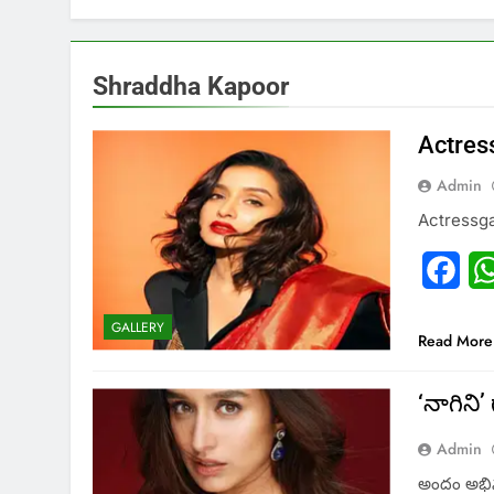
Shraddha Kapoor
Actres
Admin
Actressga
Fac
GALLERY
Read More
‘నాగిని’ 
Admin
అందం అభిన