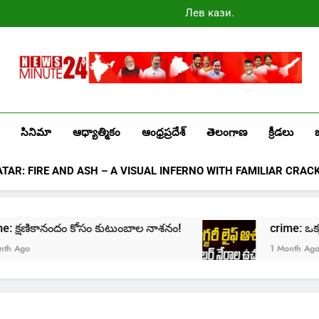
Лев казино
промокоды
2025
Newsminute24
Get All Updated Telugu News
సినిమా
ఆధ్యాత్మికం
ఆంధ్రప్రదేశ్
తెలంగాణ
క్రీడలు
ATAR: FIRE AND ASH – A VISUAL INFERNO WITH FAMILIAR CRAC
rime: క్షణికానందం కోసం కుటుంబాల నాశనం!
crime: ఒక్క క్లి
go
1 Month Ago