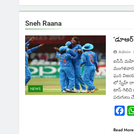
Sneh Raana
‘డూఆర్ 
Admin
ఐసీసీ మహిళ
మంగళవారం బ
ఘన విజయం స
లో స్నేహ్​
NEWS
టాస్ గెలిచి
పరుగులు చ
Fac
Read More