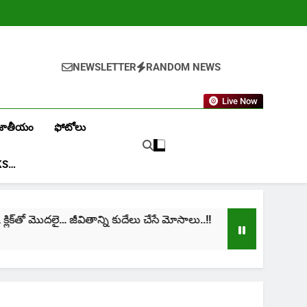
NEWSLETTER
RANDOM NEWS
Live Now
జాతీయం
ఫోటోలు
KS…
క్‌తో మొదలై… జీవితాన్ని కుదేలు చేసే మోసాలు..!!
cinim
1 Mont