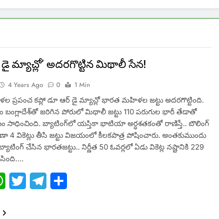
డై మ్యాచ్లో’ అదరగొట్టిన మిథాలీ సేన!
4 Years Ago
0
1 Min
ల ప్రపంచ కప్లో డూ ఆర్ డై మ్యాచ్లో భారత మహిళల జట్టు అదరగొట్టింది.
ంగ్లాదేశ్​తో జరిగిన పోరులో మిథాలీ జట్టు 110 పరుగుల భారీ తేడాతో
ాధించింది. బ్యాటింగ్​లో యస్తికా భాటియా అర్ధశతకంతో రాణిస్తే.. బౌలింగ్​
 రాణా 4 వికెట్లు తీసి జట్టు విజయంలో కీలకపాత్ర పోషించారు. అంతకుముందు
 బ్యాటింగ్ చేసిన భారతజట్టు.. నిర్ణీత 50 ఓవర్లలో ఏడు వికెట్ల నష్టానికి 229
ేసింది….
ebook
WhatsApp
Twitter
Telegram
Share