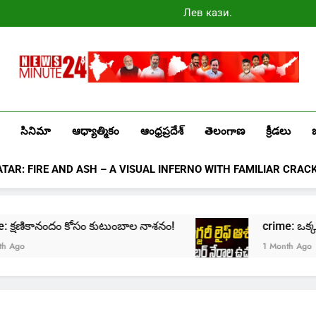
Лев казино
промокоды
2025
Newsminute24
Get All Updated Telugu News
సినిమా
ఆధ్యాత్మికం
ఆంధ్రప్రదేశ్
తెలంగాణ
క్రీడలు
ATAR: FIRE AND ASH – A VISUAL INFERNO WITH FAMILIAR CRAC
rime: క్షణికానందం కోసం కుటుంబాల నాశనం!
crime: ఒక్క క్లి
go
1 Month Ago