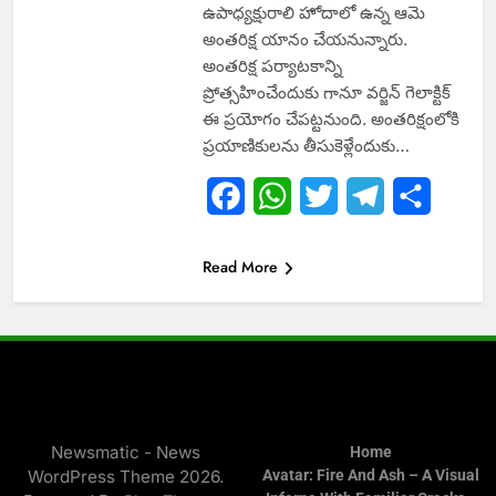
ఉపాధ్యక్షురాలి హోదాలో ఉన్న ఆమె
అంతరిక్ష యానం చేయనున్నారు.
అంతరిక్ష పర్యాటకాన్ని
ప్రోత్సహించేందుకు గానూ వర్జిన్‌ గెలాక్టిక్
ఈ ప్రయోగం చేపట్టనుంది. అంతరిక్షంలోకి
ప్రయాణికులను తీసుకెళ్లేందుకు…
Facebook
WhatsApp
Twitter
Telegram
Share
Read More
Newsmatic - News
Home
WordPress Theme 2026.
Avatar: Fire And Ash – A Visual