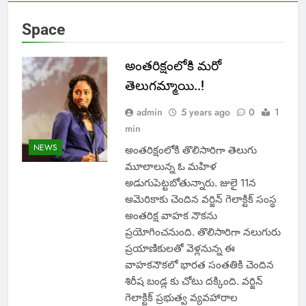
Space
అంతరిక్షంలోకి మరో
తెలుగమ్మాయి..!
admin
5 years ago
0
1
min
NEWS
అంతరిక్షంలోకి తొలిసారిగా తెలుగు
మూలాలున్న ఓ మహిళ
అడుగుపెట్టబోతున్నారు. జులై 11న
అమెరికాకు చెందిన వర్జిన్‌ గెలాక్టిక్‌ సంస్థ
అంతరిక్ష వాహక నౌకను
ప్రయోగించనుంది. తొలిసారిగా నలుగురు
ప్రయాణికులతో వెళ్లనున్న ఈ
వాహకనౌకలో భారత సంతతికి చెందిన
శిరీష బండ్ల కు చోటు దక్కింది. వర్జిన్‌
గెలాక్టిక్‌ ప్రభుత్వ వ్యవహారాల