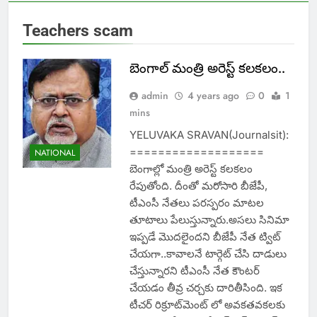
Teachers scam
బెంగాల్ మంత్రి అరెస్ట్ కలకలం..
admin
4 years ago
0
1
mins
YELUVAKA SRAVAN(Journalsit):
===================
NATIONAL
బెంగాల్లో మంత్రి అరెస్ట్ కలకలం
రేపుతోంది. దీంతో మరోసారి బీజేపీ,
టీఎంసీ నేతలు పరస్పరం మాటల
తూటాలు పేలుస్తున్నారు.అసలు సినిమా
ఇప్పడే మొదలైందని బీజేపీ నేత ట్విట్
చేయగా..కావాలనే టార్గెట్ చేసి దాడులు
చేస్తున్నారని టీఎంసీ నేత కౌంటర్
చేయడం తీవ్ర చర్చకు దారితీసింది. ఇక
టీచర్ రిక్రూట్‌మెంట్ లో అవకతవకలకు