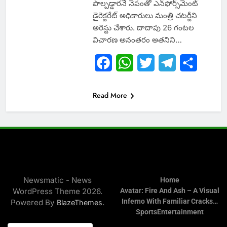
పాల్పడ్డారనే నెపంతో ఎన్‌ఫోర్స్‌మెంట్
డైరెక్టరేట్ అధికారులు మంత్రి చటర్జీని
అరెస్టు చేశారు. దాదాపు 26 గంటల
విచారణ అనంతరం అతనిని…
Facebook
WhatsApp
Twitter
Telegram
Share
Read More
Newsmatic - News
Home
WordPress Theme 2026.
Avatar: Fire And Ash – A Visual
Inferno With Familiar Cracks…
Powered By
.
BlazeThemes
Sports
Entertainment