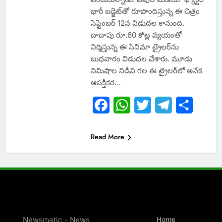
భారీ బడ్జెట్‌తో రూపొందిస్తున్న ఈ చిత్రం
సెప్టెంబర్ 12న విడుదల కానుంది.
దాదాపు రూ.60 కోట్ల వ్యయంతో
నిర్మిస్తున్న ఈ సినిమా ట్రైలర్‌ను
బుధవారం విడుదల చేశారు. మూడు
నిమిషాల నిడివి గల ఈ ట్రైలర్‌లో అనేక
ఆసక్తికర…
Facebook
WhatsApp
Twitter
Telegram
Share
Read More
Newsmatic - News
Home