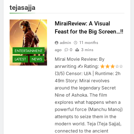
tejasajja
MiraiReview: A Visual
Feast for the Big Screen…!!
admin
11 months
ago
0
3 mins
ENTERTAINMENT
Mirai Movie Review: By
LATEST
NEWS
anrwriting ✍ Rating:
☆☆
(3/5) Censor: U/A | Runtime: 2h
49m Story: Mirai revolves
around the legendary Secret
Nine of Ashoka. The film
explores what happens when a
powerful force (Manchu Manoj)
attempts to seize them in the
modern world. Teja (Teja Sajja),
connected to the ancient