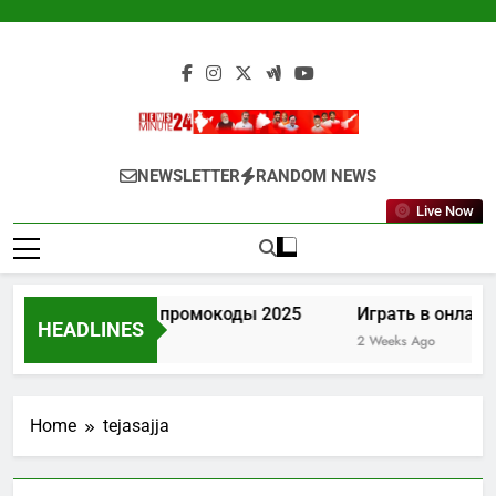
Skip
to
content
Newsminute24
Get All Updated Telugu News
NEWSLETTER
RANDOM NEWS
Live Now
Лев казино промокоды 2025
Играть в онлайн
HEADLINES
1 Week Ago
2 Weeks Ago
Home
tejasajja