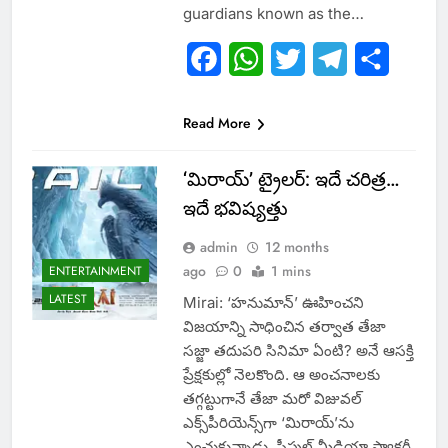
guardians known as the…
Facebook
WhatsApp
Twitter
Telegram
Share
Read More
‘మిరాయ్’ ట్రైలర్‌: ఇదే చరిత్ర…
ఇదే భవిష్యత్తు
admin
12 months
ago
0
1 mins
ENTERTAINMENT
LATEST
Mirai: ‘హనుమాన్‌’ ఊహించని
విజయాన్ని సాధించిన తర్వాత తేజా
సజ్జా తదుపరి సినిమా ఏంటి? అనే ఆసక్తి
ప్రేక్షకుల్లో నెలకొంది. ఆ అంచనాలకు
తగ్గట్టుగానే తేజా మరో విజువల్
ఎక్స్‌పీరియెన్స్‌గా ‘మిరాయ్‌’ను
ఎంచుకున్నాడు. పీపుల్ మీడియా ఫ్యాక్టరీ