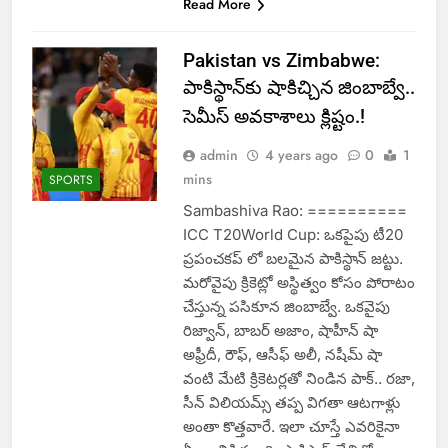
Read More
Pakistan vs Zimbabwe:
పాకిస్థాన్‌కు షాకిచ్చిన జింబాబ్వే..
సెమీస్ అవ‌కాశాలు క్లిష్టం.!
admin
4 years ago
0
1
mins
SPORTS
Sambashiva Rao: ==========
ICC T20World Cup: ఒక‌పైపు టీ20
ప్రపంచకప్ లో బ‌ల‌మైన పాకిస్థాన్ జ‌ట్టు.
మ‌రోవైపు క్రికెట్లో అస్థిత్వం కోసం పోరాటం
చేస్తున్న ప‌సికూన జింబాబ్వే. ఒక‌వైపు
రిజ్వాన్, బాబ‌ర్ అజాం, షాహీన్ షా
అఫ్రీదీ, రౌఫ్, ఆసీఫ్ అలీ, న‌షీమ్ షా
వంటి మేటి క్రికెట‌ర్ల‌తో నిండిన పాక్.. ర‌జా,
సీన్ విలియమ్స్ త‌ప్ప విగ‌తా ఆట‌గాళ్లు
అంతా కొత్త‌వారే. ఇలా చూస్తే ఎవ‌రికైనా