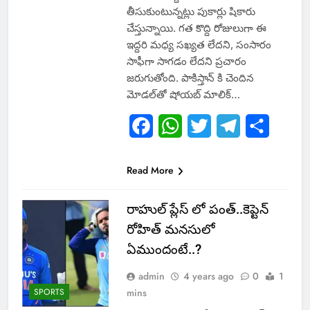
తీసుకుంటున్నట్లు పుకార్లు షికారు
చేస్తున్నాయి. గత కొద్ది రోజులుగా ఈ
ఇద్దరి మధ్య సఖ్యత లేదని, సంసారం
సాఫీగా సాగడం లేదని ప్రచారం
జరుగుతోంది. పాకిస్తాన్ కి చెందిన
మోడల్‌తో షోయబ్ మాలిక్…
Facebook
WhatsApp
Twitter
Telegram
Share
Read More
రాహుల్ ప్లేస్ లో పంత్..కెప్టెన్
రోహిత్ మనసులో
ఏముందంటే..?
admin
4 years ago
0
1
SPORTS
mins