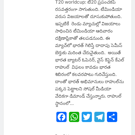
T20 worldcup: టీ20 ప్రపంచకప్
ర‌స‌వ‌త్త‌రంగా సాగుతుంది. టీమిండియా
వ‌రుస విజ‌యాల‌తో దూసుకుపోతుంది.
ఇప్ప‌టికే రెండు మ్యాచుల్లో విజ‌యాలు
సాధించిన టీమిండియా ఆదివారం
దక్షిణాఫ్రికాతో తలపడనుంది. ఈ
మ్యాచ్‌లో భారత్ గెలిస్తే దాదాపు సెమీస్
బెర్తుకు మ‌రింత చేరువైతుంది. అయితే
భార‌త బ్యాటర్ ఓపెనర్, వైస్ కెప్టెన్ కేఎల్
రాహుల్ విఫ‌లం కావ‌డం భారత
శిబిరంలో క‌ల‌వ‌ర‌పాటు గురిచేస్తుంది.
దాంతో భార‌త్ అభిమానులు రాహుల్‌ను
పక్కన పెట్టాల‌ని సోష‌ల్ మీడియా
వేదిక‌గా డిమాండ్ చేస్తున్నారు. రాహుల్
స్థానంలో…
Facebook
WhatsApp
Twitter
Telegram
Share