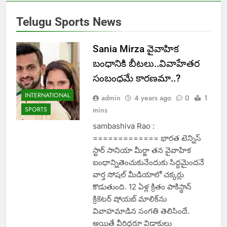
Telugu Sports News
Sania Mirza వైవాహిక
బంధానికి బీటలు..వివాహేతర
సంబంధమే కారణమా..?
INTERNATIONAL
admin
4 years ago
0
1
SPORTS
mins
sambashiva Rao :
============= భారత టెన్నిస్
స్టార్ సానియా మీర్జా తన వైవాహిక
బంధాన్నితెంచుకునేందుకు సిద్దమైందనే
వార్త సోషల్ మీడియాలో చక్కర్లు
కొడుతుంది. 12 ఏళ్ల క్రితం పాకిస్థాన్
క్రికెటర్ షోయబ్ మాలిక్‌‌ను
వివాహమాడిన సంగతి తెలిసిందే.
అయితే వీరిద్దరూ విడాకులు