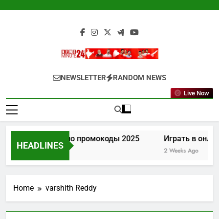
Skip
to
content
Newsminute24
Get All Updated Telugu News
NEWSLETTER
RANDOM NEWS
Live Now
Лев казино промокоды 2025
Играть в онлай
HEADLINES
1 Week Ago
2 Weeks Ago
Home
varshith Reddy