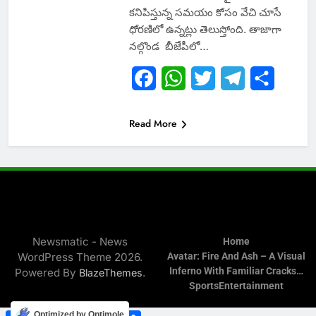
కనిపిస్తున్న సమయం కోసం వేచి చూసే
ధోరణిలో ఉన్నట్లు తెలుస్తోంది. తాజాగా
నల్గొండ బీజేపీలో…
Facebook
WhatsApp
Twitter
Telegram
Share
Read More
Newsmatic - News
Home
WordPress Theme 2026.
Avatar: Fire And Ash – A Visual
Inferno With Familiar Cracks…
Powered By
.
BlazeThemes
Sports
Entertainment
Facebook
WhatsApp
Twitter
Telegram
Share
Optimized by Optimole