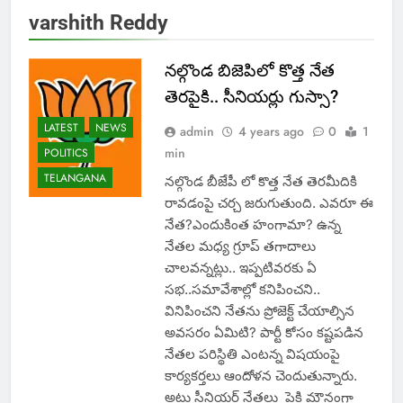
varshith Reddy
నల్గొండ బిజెపిలో కొత్త నేత
తెరపైకి.. సీనియర్లు గుస్సా?
LATEST
NEWS
admin
4 years ago
0
1
min
POLITICS
TELANGANA
నల్గొండ బీజేపీ లో కొత్త నేత తెరమీదికి
రావడంపై చర్చ జరుగుతుంది. ఎవరూ ఈ
నేత?ఎందుకింత హంగామా? ఉన్న
నేతల మధ్య గ్రూప్ తగాదాలు
చాలవన్నట్లు.. ఇప్పటివరకు ఏ
సభ..సమావేశాల్లో కనిపించని..
వినిపించని నేతను ప్రోజెక్ట్ చేయాల్సిన
అవసరం ఏమిటి? పార్టీ కోసం కష్టపడిన
నేతల పరిస్థితి ఎంటన్న విషయంపై
కార్యకర్తలు ఆందోళన చెందుతున్నారు.
అటు సీనియర్ నేతలు పైకి మౌనంగా