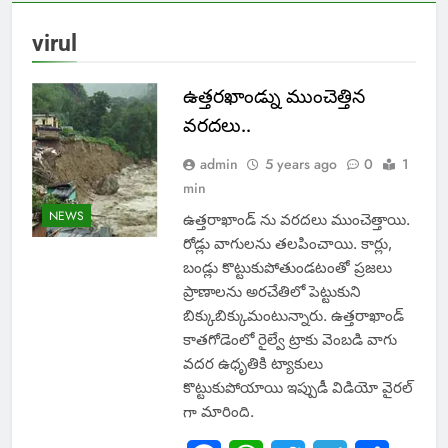
virul
ఉత్తరఖాండ్ను ముంచెత్తిన
వరదలు..
admin
5 years ago
0
1
min
NEWS
ఉత్తరాఖాండ్ ను వరదలు ముంచెత్తాయి.
రోడ్లు వాగులను తలపించాయి. కార్లు,
బండ్లు కొట్టుకుపోతుండటంతో ప్రజలు
ప్రాణాలను అరచేతిలో పెట్టుకుని
బిక్కుబిక్కుమంటున్నారు. ఉత్తరాఖాండ్
కాతగోడెంలో రైల్వే ట్రాకు వెంబడి వాగు
వదర ఉధృతికి ట్యాకులు
కొట్టుకుపోయాయి ఇప్పుడీ విడియో వైరల్
గా మారింది.