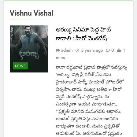
Vishnu Vishal
అరణ్య సినిమా పెద్ద హిట్ ‌
కావాలి : హీరో వెంక‌టేష్
admin
5 years ago
0
1
mins
NEWS
రానా దగ్గుబాటి ప్రధాన పాత్రలో న‌టిస్తున్న‌
‘అరణ్య’ చిత్ర ప్రీ రిలీజ్ వేడుకను
హైదరాబాద్ పార్క్ హ‌యాత్ హోట‌ల్‌లో
నిర్వహించారు. ముఖ్య అతిధిగా హీరో
విక్ట‌రీ వెంక‌టేష్ పాల్గొన్నారు. ఈ
సంద‌ర్బంగా ఆయ‌న మాట్లాడుతూ..
‘‘ప్రకృతి మాన‌వ మ‌నుగ‌డ‌కు ఆధారం.
అందుకే ప్రకృతి పట్ల మనం అందరం
బాధ్యతగా ఉండాలి. మనం ప్రకృతితో
ఆడుకుంటే ఏం జరుగుతుందో ప్ర‌స్తుతం