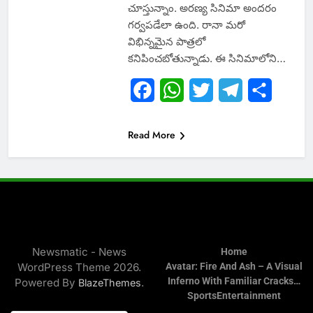
చూస్తున్నాం. అరణ్య‌ సినిమా అందరం
గర్వపడేలా ఉంది. రానా మ‌రో
విభిన్నమైన పాత్రలో
క‌నిపించ‌బోతున్నాడు. ఈ సినిమాలోని…
Facebook
WhatsApp
Twitter
Telegram
Share
Read More
Newsmatic - News
Home
WordPress Theme 2026.
Avatar: Fire And Ash – A Visual
Inferno With Familiar Cracks…
Powered By
.
BlazeThemes
Sports
Entertainment