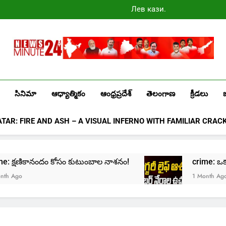
Лев казино
промокоды
2025
Newsminute24
Get All Updated Telugu News
సినిమా
ఆధ్యాత్మికం
ఆంధ్రప్రదేశ్
తెలంగాణ
క్రీడలు
ATAR: FIRE AND ASH – A VISUAL INFERNO WITH FAMILIAR CRAC
crime: క్షణికానందం కోసం కుటుంబాల నాశనం!
crime: ఒక్క క్
 Ago
1 Month Ago