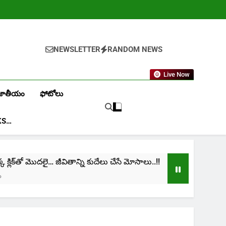
NEWSLETTER
RANDOM NEWS
Live Now
జాతీయం
ఫోటోలు
KS…
లిక్‌తో మొదలై… జీవితాన్ని కుదేలు చేసే మోసాలు..!!
cini
1 Mo