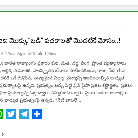
s: మొక్కు”బడి” పథకాలతో మొదటికే మోసం..!
1 Year Ago
0
1 Mins
ల: భారత రాజ్యాంగం ప్రకారం కుల, మత, వర్గ, లింగ, ప్రాంత వ్యత్యాసాలు
ఆర్ధిక, సామాజిక, సాంస్కృతిక బేధాలు పాటించకుండా, రాజు, పేద తేడా
దరికి ఒకే రకమైన, నాణ్యమైన విద్యా-వైద్యాన్ని అందించాల్సిన భాధ్యత
ర ప్రభుత్వాలపై ఉన్నది. ప్రభుత్వం ఖర్చు పెట్టే ప్రతి పైసా ప్రజల కష్టార్జితం. ప్రజలు
ిగా ప్రభుత్వాన్ని ఓట్ల ద్వారా ఎన్నుకుంటున్నారు. ప్రజల ఆశలు, ఆకాంక్షలు
సిన బాధ్యత ప్రభుత్వంపై ఉన్నది. “నేటి బాలలే…
ebook
WhatsApp
Twitter
Telegram
Share