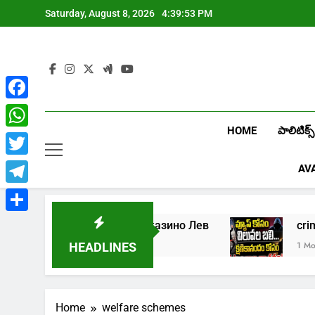
Skip
Saturday, August 8, 2026
4:39:53 PM
to
content
Facebook
HOME
పాలిటిక్స్
WhatsApp
Twitter
AV
Telegram
Share
25
Играть в онлайн казино Лев
1 Week Ago
1 Month
HEADLINES
Home
welfare schemes