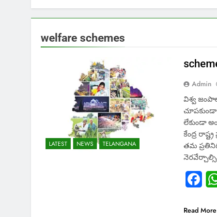
welfare schemes
scheme
Admin
విశ్వ జంపా
చూపకుండా, 
లేకుండా అం
కేంద్ర రాష్ట్
LATEST
NEWS
TELANGANA
తమ ప్రతినిధ
నెరవేర్చాల్
Fac
Read More