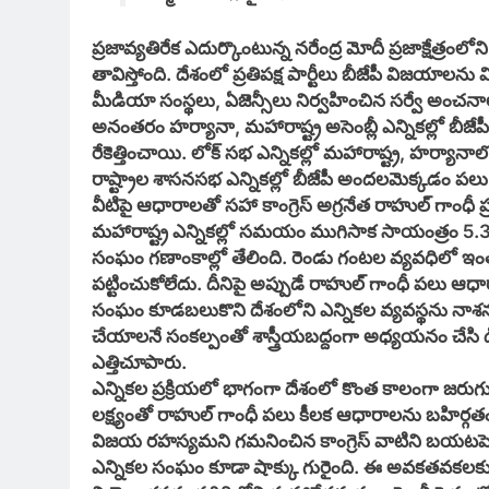
ప్రజావ్యతిరేక ఎదుర్కొంటున్న నరేంద్ర మోదీ ప్రజాక్షేత
తావిస్తోంది. దేశంలో ప్రతిపక్ష పార్టీలు బీజేపీ విజ
మీడియా సంస్థలు, ఏజెన్సీలు నిర్వహించిన సర్వే అంచనా
అనంతరం హర్యానా, మహారాష్ట్ర అసెంబ్లీ ఎన్నికల్లో బీ
రేకెత్తించాయి. లోక్ సభ ఎన్నికల్లో మహారాష్ట్ర, హర్యాన
రాష్ట్రాల శాసనసభ ఎన్నికల్లో బీజేపీ అందలమెక్కడం పలు
వీటిపై ఆధారాలతో సహా కాంగ్రెస్ అగ్రనేత రాహుల్ గాంధీ ప్రశ
మహారాష్ట్ర ఎన్నికల్లో సమయం ముగిసాక సాయంత్రం 5.30 న
సంఘం గణాంకాల్లో తేలింది. రెండు గంటల వ్యవధిలో 
పట్టించుకోలేదు. దీనిపై అప్పుడే రాహుల్ గాంధీ పలు ఆధార
సంఘం కూడబలుకొని దేశంలోని ఎన్నికల వ్యవస్థను నాశనం 
చేయాలనే సంకల్పంతో శాస్త్రీయబద్దంగా అధ్యయనం చేసి ఢిల
ఎత్తిచూపారు.
ఎన్నికల ప్రక్రియలో భాగంగా దేశంలో కొంత కాలంగా జరుగుత
లక్ష్యంతో రాహుల్ గాంధీ పలు కీలక ఆధారాలను బహిర్గతం 
విజయ రహస్యమని గమనించిన కాంగ్రెస్ వాటిని బయట
ఎన్నికల సంఘం కూడా షాక్కు గురైంది. ఈ అవకతవకలకు ఉ