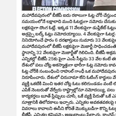
మహాదేవపురంలో బీజేపీ ఐదు రకాలుగా ఓట్ల చోరీ చేస్తు
సమయంలోనే లక్షాలాది మంది ఓటర్లుగా నమోదు చేసుకున్న
లక్షకుపైగా దొంగ ఓట్లే. ఇక్కడ 11 వేలకుపైగా డుప్లికేట్ 
అడ్రస్పై బల్క్ ఓట్లు నమోదయ్యాయి. 4 వేలకుపైగా ఓటర్ల
నినియోగించే ఫారం 6 దరఖాస్తులు సుమారు 33 వేలకు
మహాదేవపురంలో బీజేపీ లక్షకుపైగా మెజార్టీ సాధించడంతో 
స్థానాన్ని 32 వేలకుపైగా మెజార్టీతో గెలిచింది. బీజేపీ 
ఎన్నికల్లో బీజేపీ 25కు పైగా ఎంపీ సీట్లను 33 వేల కంటే తక్
దేశంలో పలు చోట్ల అకస్మాత్తుగా భారీగా ఓట్ల నమోదు కా
ఓట్ల చోరీకి సంబంధించి రాహుల్ గాంధీ ఒక మహాదేవపురం
నిరూపించారు. దేశంలో చిరునామా లేని ఓటింగ్ కార్డుల
వ్యక్తి ఒకటికి మించి ఇతర చోట్ల ఓటు కలిగుండడం వంటి
ఎపిక్ నెంబరుతో వేర్వేరు రాష్ట్రాల్లోనూ నమోదయ్యి, పలు
కార్యకర్తలు బూత్ స్లిప్పులు చూసి, ఒకే వ్యక్తి పేరుతో ఒకే
సూత్రానికి తిలోదకాలు ఇచ్చారు. ఎన్నికల అవకతవకలపై కా
వివరాలు కావాలని ఈసీని కోరితే మొక్కుబడిగా కొన్ని 
బీజేపీ, ఎన్నికల కమిషన్పై అణుబాంబు పేల్చారు. కాంగ్రె