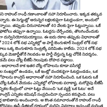
ందని రాహుల్ గాంధీ గణాంకాలతో సహా నిరూపించారు. ఇక్కడ తక్కువ
ారు. ఈ సెగ్మంట్లో ఆరున్నర లక్షలకుపైగా ఓటర్లుండగా, అందులో
ఓట్లున్నాయి. తప్పుడు చిరునామాలతో 40 వేలకు పైగా ఓట్లున్నాయి. ఒకే
 ఫోటోలు తప్పుగా ఉన్నాయి. ఓటర్లను చేర్చేందకు, తొలగించేందుకు
పైగా దుర్వినియోగమయ్యాయి. ఈ ఐదు రకాల తప్పుడు విధానాలతో
2024 లోక్ సభ ఎన్నికల్లో ఆ పార్టీ బెంగుళూర్ సెంట్రల్ లోక్ సభ
అక్రమాలు ఒక్క బెంగుళూరు సెంట్రల్కే పరిమితం కాలేదు. 2024 లోక్ సభ
కువ మెజార్టీతోనే గెలవడం ఆ పార్టీ చేస్తున్న ఓట్ల చోరీకి నిదర్శనం.
వడమే పలు చోట్ల బీజేపీ గెలుపుకు దోహద పడ్డాయి.
 ఆధారాలనే కాక ఇతర చోట్ల లోపాలను కూడా పసిగట్టి
ు వేల సంఖ్యలో ఉండడం, ఒకే ఇంట్లో వందకుపైగా ఓటర్లుండడం, ఒక
 లోపాలను కాంగ్రెస్ ఆధారాలతో సహా నిరూపించింది. ఒక ఓటరు ఒకే
 చోట్ల ఓటింగ్ వేయడం ఎన్నికల్లో లోపాలకు పరాకాష్ట. మరోవైపు బీజేపీ
 ఎన్నికల కేంద్రంలో చాలా ఓట్లు వేయించి ‘ఒక వ్యక్తి`ఒక ఓటు’ అనే
ంగ్రెస్ ఎన్నికల కమిషన్ సంప్రదించినా స్పందన కరువైంది. పలు
ఓటర్ల జాబితాను అందించారు. ఆ కొంత సమాచారంతోనే రాహుల్ గాంధీ
స్ కోరినట్టు ఈసీ డిజిటల్ రూపంలో మరిన్ని వివరాలు ఇచ్చుంటే మరింత