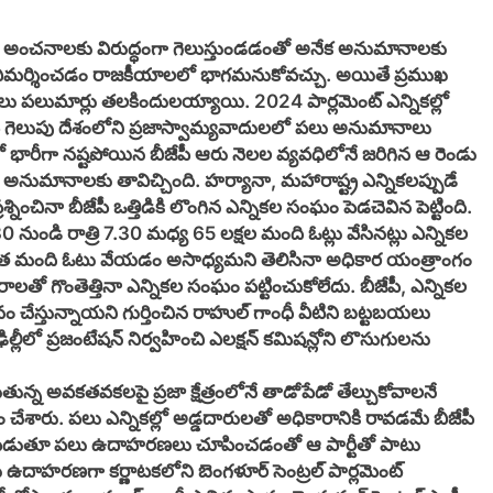
్రంలోని అంచనాలకు విరుద్ధంగా గెలుస్తుండడంతో అనేక అనుమానాలకు
యాలను విమర్శించడం రాజకీయాలలో భాగమనుకోవచ్చు. అయితే ప్రముఖ
లు పలుమార్లు తలకిందులయ్యాయి. 2024 పార్లమెంట్ ఎన్నికల్లో
జేపీ గెలుపు దేశంలోని ప్రజాస్వామ్యవాదులలో పలు అనుమానాలు
ాలో భారీగా నష్టపోయిన బీజేపీ ఆరు నెలల వ్యవధిలోనే జరిగిన ఆ రెండు
 అనుమానాలకు తావిచ్చింది. హర్యానా, మహారాష్ట్ర ఎన్నికలప్పుడే
్నించినా బీజేపీ ఒత్తిడికి లొంగిన ఎన్నికల సంఘం పెడచెవిన పెట్టింది.
ుండి రాత్రి 7.30 మధ్య 65 లక్షల మంది ఓట్లు వేసినట్లు ఎన్నికల
ఇంత మంది ఓటు వేయడం అసాధ్యమని తెలిసినా అధికార యంత్రాంగం
ాలతో గొంతెత్తినా ఎన్నికల సంఘం పట్టించుకోలేదు. బీజేపీ, ఎన్నికల
చేస్తున్నాయని గుర్తించిన రాహుల్ గాంధీ వీటిని బట్టబయలు
్లీలో ప్రజంటేషన్ నిర్వహించి ఎలక్షన్ కమిషన్లోని లొసుగులను
ున్న అవకతవకలపై ప్రజా క్షేత్రంలోనే తాడోపేడో తేల్చుకోవాలనే
చేశారు. పలు ఎన్నికల్లో అడ్డదారులతో అధికారానికి రావడమే బీజేపీ
పెడుతూ పలు ఉదాహరణలు చూపించడంతో ఆ పార్టీతో పాటు
దాహరణగా కర్ణాటకలోని బెంగళూర్ సెంట్రల్ పార్లమెంట్