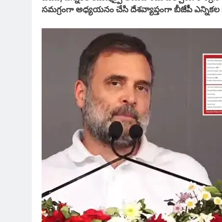
సమగ్రంగా అధ్యయనం చేసి దేశవ్యాప్తంగా బీజేపీ ఎన్నికల