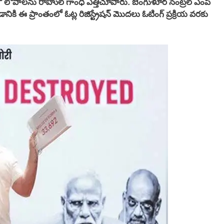
ో లోపాలను రాహుల్ గాంధీ ఎత్తిచూపారు. బెంగుళూర్ సెంట్రల్ ఎంపీ
ికి ఈ ప్రాంతంలో ఓట్ల రిజిస్ట్రేషన్ మొదలు ఓటింగ్ ప్రక్రియ వరకు