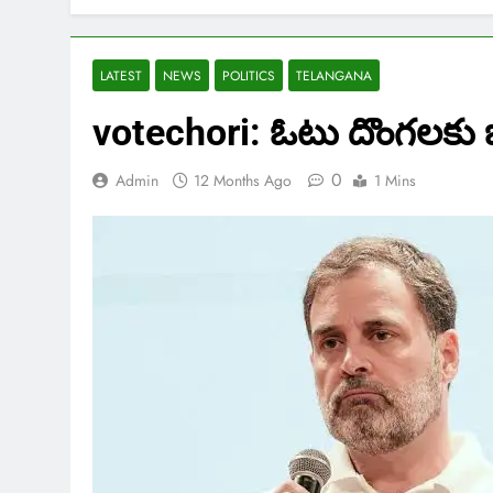
LATEST
NEWS
POLITICS
TELANGANA
votechori: ఓటు దొంగలకు బ
0
Admin
12 Months Ago
1 Mins