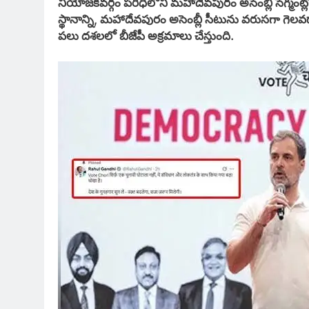
నియోజకవర్గం పరిధిలోని మహాదేవపురం అసెంబ్లీ సెగ్మంట్ల
స్థానాన్ని, మహాదేవపురం అసెంబ్లీ సీటును వరుసగా గెలవడాన
పలు దశలలో బీజేపీ అక్రమాలు చేస్తుంది.