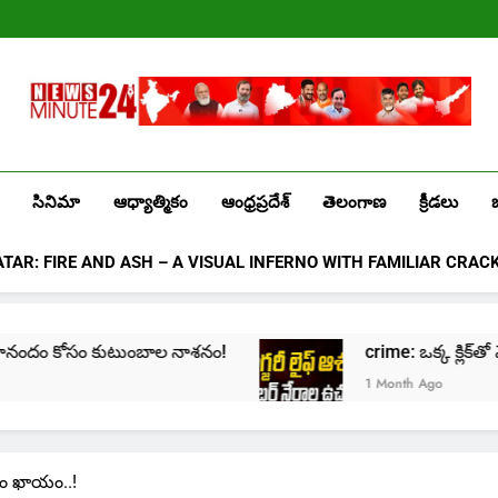
Лев
казино
промокоды
2025
Newsminute24
Get All Updated Telugu News
సినిమా
ఆధ్యాత్మికం
ఆంధ్రప్రదేశ్
తెలంగాణ
క్రీడలు
ATAR: FIRE AND ASH – A VISUAL INFERNO WITH FAMILIAR CRAC
ంబాల నాశనం!
crime: ఒక్క క్లిక్‌తో మొదలై… జీవితాన్ని క
1 Month Ago
పడం ఖాయం..!