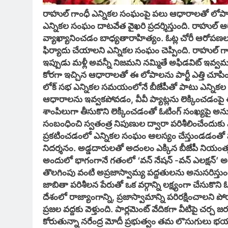
రాహుల్ గాంధీ ఎన్నికల సంఘంపై పలు ఆధారాలతో లోపాలన
ఎన్నికల సంఘం దాటవేత వైఖరి ప్రదర్శిస్తుంది. రాహు
వ్యాఖ్యానించడం బాధ్యతారాహిత్యం. ఓట్ల చోరీ ఆరోపణ
ఫిర్యాదు చేయాలని ఎన్నికల సంఘం చెప్పింది. రాహుల్ 
ఇప్పుడు మళ్లీ అవన్నీ నిజమని నమ్మితే అఫిడవిట్ ఇవ్వమన
కోరగా ఇచ్చిన ఆధారాలతో ఈ లోపాలను పార్టీ ఎత్తి చూపిం
లోక్ సభ ఎన్నికల సమయంలోనే బీజేపీతో పాటు ఎన్నికల
ఆధారాలను ఇవ్వకపోవడం, వీవీ ప్యాట్లను లెక్కించడంపై ఈస
శాంపిలుగా తీసుకొని లెక్కించడంతో ఓటింగ్ సంఖ్యపై అనుమ
సంబంధించి స్వతంత్ర నిపుణుల ద్వారా పరిశీలించేందు
ప్రకటించడంలో ఎన్నికల సంఘం ఆలస్యం చేస్తుండడంతో ప
నిదర్శనం. అడ్డదారులతో అదంలం ఎక్కిన బీజేపీ నియంతృత్
అందులో భాగంగానే గతంలో ‘వన్ నేషన్ -వన్ ఎలక్షన్’ అంట
తొలగింపు వంటి అప్రజాస్వామ్య పద్దతులను అనుసరిస్తుం
జాబితా పరిశీలన పేరుతో ఒక వర్గాన్ని లక్ష్యంగా చేసుకొని ఓ
దేశంలో రాజ్యాంగాన్ని, ప్రజాస్వామాన్ని పరిరక్షించాలని పో
ప్రజల వద్దకు వెళ్తుంది. పార్లమెంట్ వేదికగా వీటిపై చర్చ
కోరుతున్నా నరేంద్ర మోదీ ప్రభుత్వం తమ లొసుగులు 