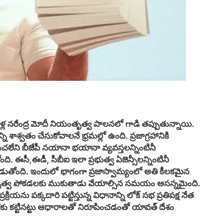
డేళ్ల నరేంద్ర మోదీ నియంతృత్వ పాలనలో గాడి తప్పుతున్నాయి.
 శాశ్వతం చేసుకోవాలనే భ్రమల్లో ఉంది. ప్రజాగ్రహానికి
చలేని బీజేపీ నయానా భయానా వ్యవస్తలన్నింటినీ
ోంది. ఈసీ,ఈడీ, సీబీఐ ఇలా ప్రభుత్వ ఏజెన్సీలన్నింటినీ
పెడుతోంది. ఇందులో భాగంగా ప్రజాస్వామ్యంలో అతి కీలకమైన
ీ నియంతృత్వ పోకడలకు ముకుతాడు వేయాల్సిన సమయం ఆసన్నమైంది.
రక్రియను పక్కదారి పట్టిస్తున్న విధానాన్ని లోక్ సభ ప్రతిపక్ష నేత
కు కట్టినట్టు ఆధారాలతో నిరూపించడంతో యావత్ దేశం