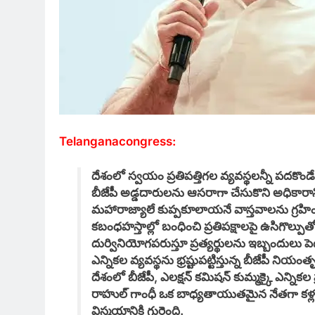
Telanganacongress:
దేశంలో స్వయం ప్రతిపత్తిగల వ్యవస్థలన్నీ పదకొం
బీజేపీ అడ్డదారులను ఆసరాగా చేసుకొని అధికారాన్ని
మహారాజ్యాలే కుప్పకూలాయనే వాస్తవాలను గ్రహిం
కబంధహస్తాల్లో బంధించి ప్రతిపక్షాలపై ఉసిగొల్పుత
దుర్వినియోగపరుస్తూ ప్రత్యర్థులను ఇబ్బందులు 
ఎన్నికల వ్యవస్థను భ్రష్టుపట్టిస్తున్న బీజేప
దేశంలో బీజేపీ, ఎలక్షన్ కమిషన్ కుమ్మక్కై ఎన్నికల ప్
రాహుల్ గాంధీ ఒక బాధ్యతాయుతమైన నేతగా కళ్ల
విస్మయానికి గురైంది.