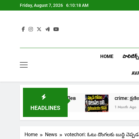
Skip
Friday, August 7, 2026
6:10:19 AM
to
content
HOME
పాలిటిక్స్
AV
йн казино Лев
crime: క్షణికానందం కోసం కుటు
1 Month Ago
HEADLINES
Home
News
votechori: ఓటు దొంగలకు బుద్ది చెప్