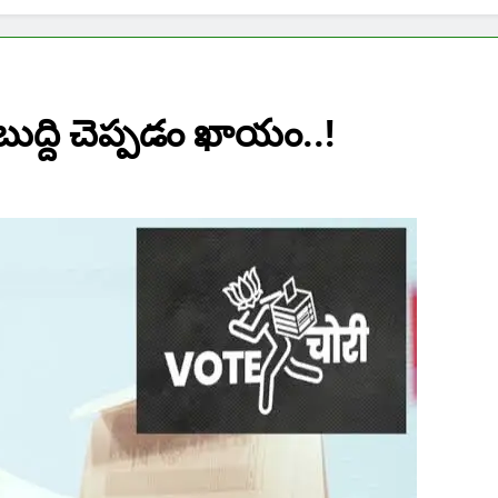
ుద్ది చెప్పడం ఖాయం..!