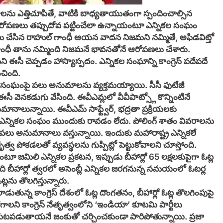
ు ఎత్తిచూపితే, వాటికి బాధ్యతాయుతంగా స్పందించాల్సిన
ల్ ఆరోపణలు తప్పుదోవ పట్టించేలా ఉన్నాయంటూ ఎన్నికల సంఘం
లు చేసిన రాహుల్ గాంధీ ఆయన వాదన నిజమని నమ్మితే, అఫిడవిట్తో
గాంధీ తాను నమ్మింది నిజమనే భావనతోనే ఆరోపణలు చేశారు.
ి ఈసీ చెప్పడం హాస్యాస్పదం. ఎన్నికల సంఘాన్ని కాంగ్రెస్ పదేపదే
చింది.
 సంఘంపై పలు అనుమాలను వ్యక్తమయ్యాయి. సీసీ ఫుటేజీ
ీ వెనకడుగు వేసింది. ఈవీఎమ్లలో వీవీపాట్స్లో కొన్నింటినే
ానాలున్నాయి. ఈవీఎమ్ సాఫ్ట్వేర్, భద్రతా ప్రక్రియలకు
కు ఎన్నికల సంఘం ముందుకు రావడం లేదు. పోలింగ్ శాతం వివరాలను
లు అనుమానాలు వస్తున్నాయి. ఇందుకు మహారాష్ట్ర ఎన్నికలే
వ పోకడలతో వ్యవస్థలను గుప్పిట్లో పెట్టుకోవాలని చూస్తోంది.
ూ జమిలి ఎన్నికల ప్రకటన, ఇప్పుడు బీహార్లో 65 లక్షలకుపైగా ఓట్ల
ది బీహార్లో త్వరలో అసెంబ్లీ ఎన్నికల జరగనున్న సమయంలో ఓటర్ల
ట్లను తొలగిస్తున్నారు.
రాడుతున్న కాంగ్రెస్ దేశంలో ఓట్ల దొంగతనం, బీహార్లో ఓట్ల తొలగింపుపై
 జరగాలని కాంగ్రెస్ నేతృత్వంలోని ‘ఇండియా’ కూటమి పార్టీలు
భయటపడుతాయనే జంకుతో చర్చించకుండా పారిపోతున్నాయి. ప్రజా