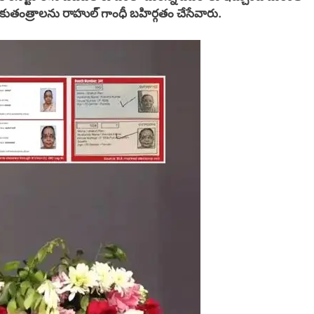
 కుతంత్రాలను రాహుల్ గాంధీ బహిర్గతం చేసేవారు.