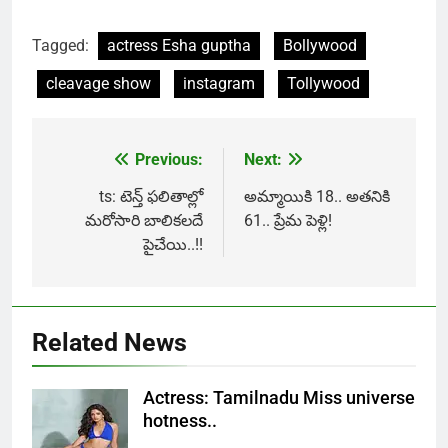
Tagged:
actress Esha guptha
Bollywood
cleavage show
instagram
Tollywood
Previous:
Next:
Post
navigation
ts: టెన్త్ ఫలితాల్లో
అమ్మాయికి 18.. అతనికి
మరోసారి బాలికలదే
61.. ప్రేమ పెళ్లి!
పైచేయి..!!
Related News
Actress: Tamilnadu Miss universe
hotness..