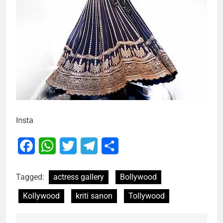
Insta
Facebook
WhatsApp
Twitter
Telegram
Share
Tagged:
actress gallery
Bollywood
Kollywood
kriti sanon
Tollywood