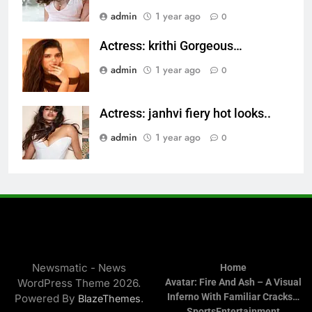
admin
1 year ago
0
Actress: krithi Gorgeous…
admin
1 year ago
0
Actress: janhvi fiery hot looks..
admin
1 year ago
0
Newsmatic - News
Home
WordPress Theme 2026.
Avatar: Fire And Ash – A Visual
Inferno With Familiar Cracks…
Powered By
.
BlazeThemes
Sports
Entertainment