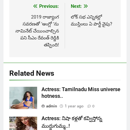
Previous:
Next:
Post
navigation
2019 రాజ్యాంగ
లోక్ సభ ఎన్నికల్లో
సవరణతో ‘ఆంగ్లో ‘ను
ముస్లింలు ఏ పార్టీ వైపు?
నామినేట్‌ చేయించాల్సిన
పని సీఎం రేవంత్ రెడ్డికి
తప్పింది!
Related News
Actress: Tamilnadu Miss universe
hotness..
admin
1 year ago
0
Actress: నిషా కళ్లతో కవ్విస్తోన్న
ముద్దుగుమ్మ..!