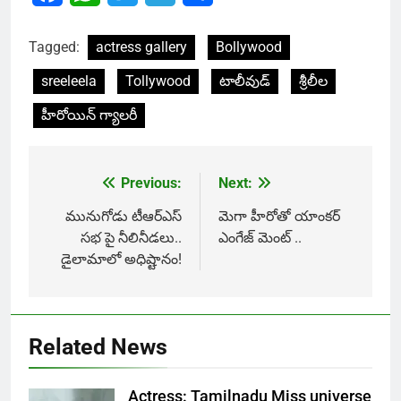
Tagged:
actress gallery
Bollywood
sreeleela
Tollywood
టాలీవుడ్
శ్రీలీల
హీరోయిన్ గ్యాలరీ
Previous:
Next:
Post
navigation
మునుగోడు టీఆర్ఎస్
మెగా హీరోతో యాంకర్
సభ పై నీలినీడలు..
ఎంగేజ్ మెంట్ ..
డైలామాలో అధిష్టానం!
Related News
Actress: Tamilnadu Miss universe