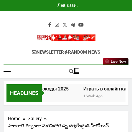
Skip
Лев казино
to
промокоды
2025
content
Newsminute24
Get All Updated Telugu News
NEWSLETTER
RANDOM NEWS
Live Now
азино промокоды 2025
Играть в онлайн казино Лев
HEADLINES
Ago
1 Week Ago
Home
Gallery
పాలరాతి శిల్పంలా మెరిసిపోతున్న దర్శకేంద్రుడి హీరోయిన్