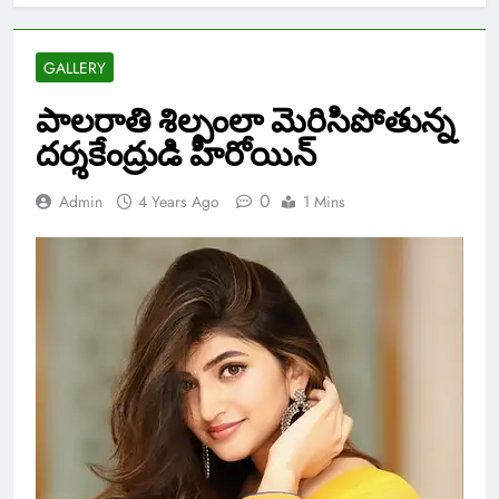
GALLERY
పాలరాతి శిల్పంలా మెరిసిపోతున్న
దర్శకేంద్రుడి హీరోయిన్
0
Admin
4 Years Ago
1 Mins