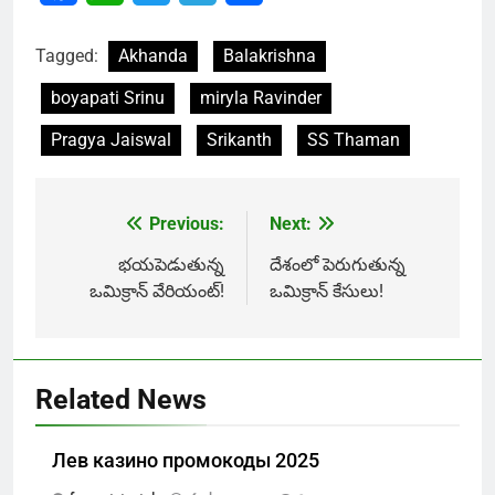
Tagged:
Akhanda
Balakrishna
boyapati Srinu
miryla Ravinder
Pragya Jaiswal
Srikanth
SS Thaman
Previous:
Next:
Post
navigation
భయపెడుతున్న
దేశంలో పెరుగుతున్న
ఒమిక్రాన్ వేరియంట్!
ఒమిక్రాన్ కేసులు!
Related News
Лев казино промокоды 2025