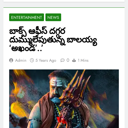
ENTERTAINMENT
NEWS
బాక్స్ ఆఫీస్ దగ్గర
దుమ్ములేపుతున్న బాలయ్య
‘అఖండ’..’
0
Admin
5 Years Ago
1 Mins