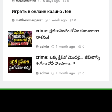
forreststretch
6 days ago
0
Играть в онлайн казино Лев
matthewmargaret
1 week ago
0
crime: క్షణికానందం కోసం కుటుంబాల
నాశనం!
admin
1 month ago
0
crime: ఒక్క క్లిక్‌తో మొదలై… జీవితాన్ని
కుదేలు చేసే మోసాలు..!!
admin
1 month ago
0