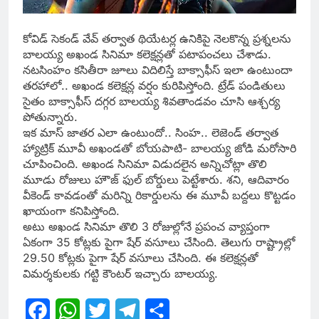
కోవిడ్ సెకండ్ వేవ్ తర్వాత థియేటర్ల ఉనికిపై నెలకొన్న ప్రశ్నలను
బాలయ్య అఖండ సినిమా కలెక్షన్లతో పటాపంచలు చేశాడు.
నటసింహం కసితీరా జూలు విదిలిస్తే బాక్సాఫీస్ ఇలా ఉంటుందా
తరహాలో.. అఖండ కలెక్షన్ల వర్షం కురిపిస్తోంది. ట్రేడ్ పండితులు
సైతం బాక్సాఫీస్ దగ్గర బాలయ్య శివతాండవం చూసి ఆశ్చర్య
పోతున్నారు.
ఇక మాస్ జాతర ఎలా ఉంటుందో.. సింహ.. లెజెండ్ తర్వాత
హ్యాట్రిక్ మూవీ అఖండతో బోయపాటి- బాలయ్య జోడి మరోసారి
చూపించింది. అఖండ సినిమా విడుదలైన అన్నిచోట్లా తొలి
మూడు రోజులు హౌజ్ ఫుల్ బోర్డులు పెట్టేశారు. శని, ఆదివారం
వీకెండ్ కావడంతో మరిన్ని రికార్డులను ఈ మూవీ బద్దలు కొట్టడం
ఖాయంగా కనిపిస్తోంది.
అటు అఖండ సినిమా తొలి 3 రోజుల్లోనే ప్రపంచ వ్యాప్తంగా
ఏకంగా 35 కోట్లకు పైగా షేర్ వసూలు చేసింది. తెలుగు రాష్ట్రాల్లో
29.50 కోట్లకు పైగా షేర్ వసూలు చేసింది. ఈ కలెక్షన్లతో
విమర్శకులకు గట్టి కౌంటర్ ఇచ్చారు బాలయ్య.
Facebook
WhatsApp
Twitter
Telegram
Share