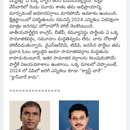
ఎన్నికల్లో ఏ ఒక్క పార్టీని కలిసి ఓడిరచనక్కర్లేదు. ఓట్లు
వేసేవారిలో రెండు మూడు శాతం తమ అభిప్రాయాన్ని
మార్చుకుంటే అధికారపగ్గాలు మారిపోయే అవకాశం ఉంటుంది.
క్షేత్రస్థాయిలో పరిస్థితులను గమనిస్తే 2024 ఎన్నికలు ఏకపక్షంగా
మాత్రం జరగవు! హోరాహోరీ పోటీ నెలకొంటుంది.
జాతీయపార్టీలైన కాంగ్రెస్‌, బీజేపీ, కమ్యూనిస్టు పార్టీలకు ఏ ఒక్క
సామాజికవర్గం, సమూహం మద్దతివ్వడం లేదు. వారు నోటాతో
పోటీపడుతున్నారు. వైఎస్‌ఆర్‌సిపి, టిడిపి, జనసేన పార్టీలు తమ
ప్రధాన ఓటు బ్యాంకైన ఆయా సామాజికవర్గాల మద్దతును
కాపాడుకుంటూనే, ఇతర సామాజిక వర్గాలను కలుపుకుపోయే
పార్టీకే విజయవకాశాలు ఉంటాయి. ఒక్క మాటలో చెప్పాలంటే,
2024 లో ఏపిలో జరిగే ఎన్నికలు కూడా ‘‘క్యాస్ట్‌ వారే’’ `
‘‘క్లాస్‌వారే కాదు’’.
================