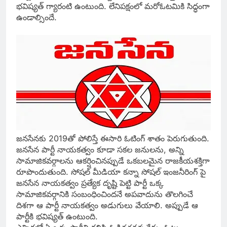
భవిష్యత్‌ గ్యారంటి ఉంటుంది. లేనిపక్షంలో మరోఓటమికి సిద్ధంగా
ఉండాల్సిందే.
జనసేనకు 2019తో పోలిస్తే ఈసారి ఓటింగ్‌ శాతం పెరుగుతుంది.
జనసేన పార్టీ నాయకత్వం కూడా సకల జనులను, అన్ని
సామాజికవర్గాలను ఆకర్షించినప్పుడే ఒకబలమైన రాజకీయశక్తిగా
రూపొందుతుంది. సోషల్‌ మీడియా కన్నా సోషల్‌ ఇంజనీరింగ్‌ పై
జనసేన నాయకత్వం ప్రత్యేక దృష్టి పెట్టి పార్టీ ఒక్క
సామాజికవర్గానికి సంబంధించిందనే అపవాదును తొలగించే
దిశగా ఆ పార్టీ నాయకత్వం అడుగులు వేయాలి. అప్పుడే ఆ
పార్టీకి భవిష్యత్‌ ఉంటుంది.