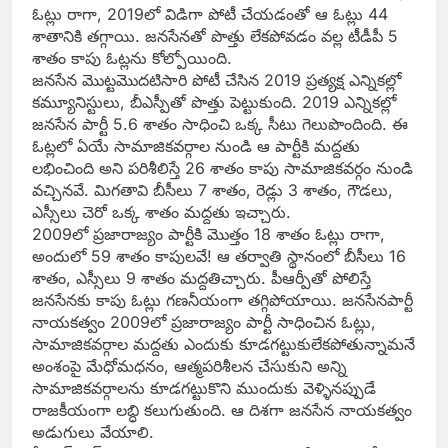
ఓట్లు రాగా, 2019లో విడిగా పోటీ చేయడంతో ఆ ఓట్లు 44
శాతానికి తగ్గాయి. జనసేనతో పొత్తు లేకపోవడం వల్ల టీడీపీ 5
శాతం కాపు ఓట్లను కోల్పోయింది.
జనసేన మొట్టమొదటిసారి పోటీ చేసిన 2019 ప్రత్యక్ష ఎన్నికల్లో
కమ్యూనిస్టులు, బీఎస్పీతో పొత్తు పెట్టుకుంది. 2019 ఎన్నికల్లో
జనసేన పార్టీ 5.6 శాతం సాధించి ఒక్క సీటు గెలుపొందింది. ఈ
ఓట్లలో ఏయే సామాజికవర్గాల నుండి ఆ పార్టీకి మద్దతు
లభించింది అని పరిశీలిస్తే 26 శాతం కాపు సామాజికవర్గం నుండి
వచ్చినవే. మిగతావి బీసీలు 7 శాతం, రెడ్లు 3 శాతం, గౌడలు,
ఎస్సీలు చెరో ఒక్క శాతం మద్దతు ఇచ్చారు.
2009లో ప్రజారాజ్యం పార్టీకి మొత్తం 18 శాతం ఓట్లు రాగా,
అందులో 59 శాతం కాపులవే! ఆ తర్వాతి స్థానంలో బీసీలు 16
శాతం, ఎస్సీలు 9 శాతం మద్దతిచ్చారు. పీఆర్పీతో పోలిస్తే
జనసేనకు కాపు ఓట్లు గణనీయంగా తగ్గిపోయాయి. జనసేనపార్టీ
నాయకత్వం 2009లో ప్రజారాజ్యం పార్టీ సాధించిన ఓట్లు,
సామాజికవర్గాల మద్దతు ఎందుకు కూడగట్టుకులేకపోతున్నామనే
అంశంపై మేధోమధనం, ఆత్మపరిశీలన చేసుకుని అన్ని
సామాజికవర్గాలను కూడగట్టుకొని ముందుకు వెళ్ళినప్పుడే
రాజకీయంగా లబ్ధి కలుగుతుంది. ఆ దిశగా జనసేన నాయకత్వం
అడుగులు వేయాలి.