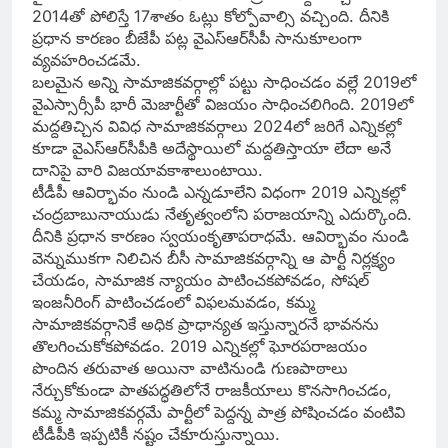
2014తో పోలిస్తే 17శాతం ఓట్లు కోల్పోవాల్సి వచ్చింది. దీనికి
ప్రధాన కారణం బీజేపీ పట్ల వైఎస్‌ఆర్‌సీపీ సానుకూలంగా
వ్యవహరించడమే.
బలమైన అన్ని సామాజికవర్గాల్లో పట్టు సాధించడం వల్లే 2019లో
వైఎస్సార్సీపీ భారీ మెజార్టీతో విజయం సాధించలిగింది. 2019లో
మద్దతిచ్చిన వివిధ సామాజికవర్గాలు 2024లో జరిగే ఎన్నికల్లో
కూడా వైఎస్‌ఆర్‌సీపీకి అదేస్థాయిలో మద్దతిస్తాయా లేదా అనే
దానిపై వారి విజయావకాశాలుంటాయి.
టీడీపీ ఆవిర్భావం నుండి ఎన్నడూలేని విధంగా 2019 ఎన్నికల్లో
చంద్రబాబునాయుడు నేతృత్వంలోని పరాజయాన్ని ఎదుర్కొంది.
దీనికి ప్రధాన కారణం స్వయంకృతాపరాధమే. ఆవిర్భావం నుండి
వెన్నుముకగా నిలిచిన బీసీ సామాజికవర్గాన్ని ఆ పార్టీ నిర్లక్ష్యం
చేయడం, సామాజిక న్యాయం పాటించకపోవడం, సోషల్‌
ఇంజనీరింగ్‌ పాటించడంలో విఫలమవడం, కమ్మ
సామాజికవర్గానికే అధిక ప్రాధాన్యత ఇస్తున్నారనే భావనను
తొలగించుకోకపోవడం. 2019 ఎన్నికల్లో ఘోరపరాజయం
పొందిన తరువాత అయినా వాటినుండి గుణపాఠాలు
నేర్చుకోకుండా పాతపద్ధతిలోనే రాజకీయాలు కొనసాగించడం,
కమ్మ సామాజికవర్గమే పార్టీలో పెద్దన్న పాత్ర పోషించడం వంటివి
టీడీపీకి ఇప్పటికీ నష్టం చేకూరుస్తున్నాయి.