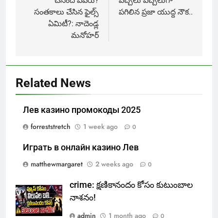
చేసింది ఎవరు?
పచ్చలు పచ్చలుగా
సంతకాలు చేసిన ఫైల్స్
పగిలిన ప్రజా యుద్ద నౌక..
ఏమిటీ?: నాదెండ్ల
మనోహర్
Related News
Лев казино промокоды 2025
forreststretch
1 week ago
0
Играть в онлайн казино Лев
matthewmargaret
2 weeks ago
0
crime: క్షణికానందం కోసం కుటుంబాల
నాశనం!
admin
1 month ago
0