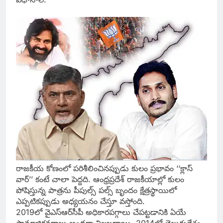
రాజకీయ కోణంలో పరిశీలించినప్పుడు కులం ప్రభావం ‘‘క్లాస్‌
వార్‌’’ కంటే చాలా పెద్దది. ఆంధ్రప్రదేశ్‌ రాజకీయాల్లో కులం
పోషిస్తున్న పాత్రను పీపుల్స్‌ పల్స్‌ బృందం క్షేత్రస్థాయిలో
ఎప్పటికప్పుడు అధ్యయనం చేస్తూ వస్తోంది.
2019లో వైఎస్‌ఆర్‌సీపీ అధికారపగ్గాలు చేపట్టడానికి ఏయే