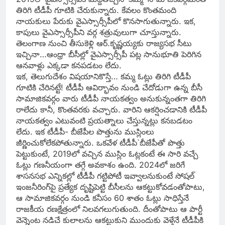
తిరిగి టీడీపీ గూటికి చేరుకున్నారు. కేవలం కొంతమంది
నాయకులు పేరుకు వైఎస్సార్సీపీలో కొనసాగుతున్నారు. ఇక,
కాపులు వైఎస్సార్సీపీని వర్గ శత్రువులుగా చూస్తున్నారు.
తెలంగాణ నుంచి తీసుకెళ్లి ఆర్‌.కృష్ణయ్యకు రాజ్యసభ సీటు
ఇచ్చినా…ఆంధ్రా బీసీల్లో వైఎస్సార్సీపీ పట్ల సానుభూతి పెరిగిన
ఆనవాళ్లు ఎక్కడా కనపడటం లేదు.
ఇక, తెలుగుదేశం విషయానికొస్తే… కమ్మ ఓట్లు తిరిగి టీడీపీ
గూటికి చేరినట్టే! టీడీపీ ఆవిర్భావం నుండి చేదోడుగా ఉన్న బీసీ
సామాజికవర్గం వారు టీడీపీ నాయకత్వం అనుకున్నంతగా తిరిగి
రాలేదు కానీ, కొంతవరకు వచ్చారు. వారిని ఆకర్షించడానికి టీడీపీ
నాయకత్వం ఎటువంటి ప్రయత్నాలు చేస్తున్నట్లు కనబడటం
లేదు. ఇక టీడీపీ- బీజేపీల పొత్తును ముస్లింలు
జీర్ణించుకోలేకపోతున్నారు. ఒకవేళ టీడీపీ`బీజేపీతో పొత్తు
పెట్టుకుంటే, 2019లో వచ్చిన ముస్లిం ఓట్లకంటే ఈ సారి వచ్చే
ఓట్లు గణనీయంగా తగ్గే అవకాశం ఉంది. 2024లో జరిగే
శాసనసభ ఎన్నికల్లో టీడీపీ గట్టిపోటీ ఇవ్వాలనుకుంటే సోషల్‌
ఇంజనీరింగ్‌పై ప్రత్యేక దృష్టిపెట్టి బీసీలను ఆకట్టుకోవడంతోపాటు,
ఆ సామాజికవర్గం నుండి కనీసం 60 శాతం ఓట్లు సాధిస్తేనే
రాజకీయ రణక్షేత్రంలో నిలవగలుగుతుంది. దీంతోపాటు ఆ పార్టీ
వెన్నెంట నడిచే కులాలను ఆకట్టుకుని ముందుకు వెళ్తేనే టీడీపీకి