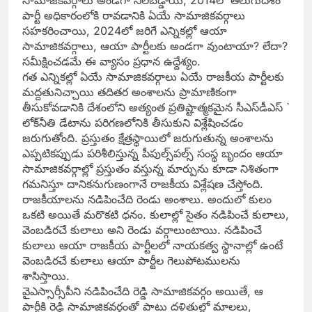
సామాజికవర్గాలు అండగా నిలబడ్డాయి, 2014లో తెలుగుదేశం
పార్టీ అధికారంలోకి రావడానికి ఏయే సామాజికవర్గాలు
సహకరించాయి, 2024లో జరిగే ఎన్నికల్లో ఆయా
సామాజికవర్గాలు, ఆయా పార్టీలకు అండగా వుంటాయా? లేదా?
సమీక్షించడమే ఈ వ్యాసం ప్రధాన ఉద్దేశ్యం.
గత ఎన్నికల్లో ఏయే సామాజికవర్గాలు ఏయే రాజకీయ పార్టీలకు
మద్దతునిచ్చాయి తదితర అంశాలను ప్రామాణికంగా
తీసుకోవడానికి దేశంలోని అత్యంత ప్రతిష్టాత్మకమైన సీఎస్‌డీఎస్‌ `
లోక్‌నీతి డేటాను పరిగణలోనికి తీసుకుని విశ్లేషించడం
జరుగుతోంది. ప్రస్తుతం క్షేత్రస్థాయిలో జరుగుతున్న అంశాలను
ఎప్పటికప్పుడు పరిశీలిస్తున్న పీపుల్స్‌పల్స్‌ సంస్థ బృందం ఆయా
సామాజికవర్గాల్లో ప్రస్తుతం వస్తున్న మార్పును కూడా నిశితంగా
గమనిస్తూ దానికనుగుణంగానే రాజకీయ విశ్లేషణ చేస్తోంది.
రాజకీయాలను నడిపించేది రెండు అంశాలు. అందులో కులం
ఒకటి అయితే మరొకటి ధనం. కులాల్లో సైతం నడిపించే కులాలు,
వెంబడిరచే కులాలు అని రెండు వర్గాలుంటాయి. నడిపించే
కులాలు ఆయా రాజకీయ పార్టీలలో నాయకత్వ స్థానాల్లో ఉంటే
వెంబడిరచే కులాలు ఆయా పార్టీల గెలుపోటములను
శాసిస్తాయి.
వైఎస్సార్సీపీని నడిపించేది రెడ్డి సామాజికవర్గం అయితే, ఆ
పార్టీకి రెడ్డి సామాజికవర్గంతో పాటు దళితుల్లో మాలలు,