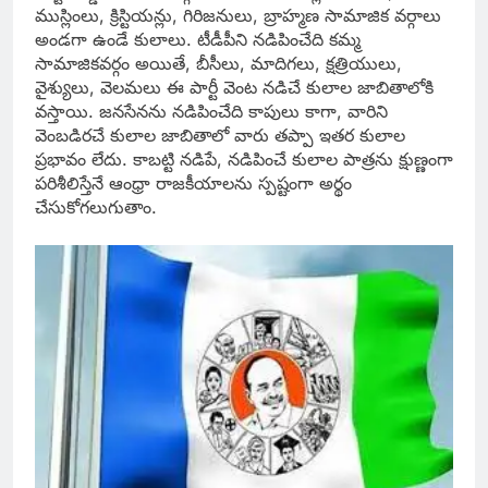
ముస్లింలు, క్రిస్టియన్లు, గిరిజనులు, బ్రాహ్మణ సామాజిక వర్గాలు
అండగా ఉండే కులాలు. టీడీపీని నడిపించేది కమ్మ
సామాజికవర్గం అయితే, బీసీలు, మాదిగలు, క్షత్రియులు,
వైశ్యులు, వెలమలు ఈ పార్టీ వెంట నడిచే కులాల జాబితాలోకి
వస్తాయి. జనసేనను నడిపించేది కాపులు కాగా, వారిని
వెంబడిరచే కులాల జాబితాలో వారు తప్పా ఇతర కులాల
ప్రభావం లేదు. కాబట్టి నడిపే, నడిపించే కులాల పాత్రను క్షుణ్ణంగా
పరిశీలిస్తేనే ఆంధ్రా రాజకీయాలను స్పష్టంగా అర్థం
చేసుకోగలుగుతాం.