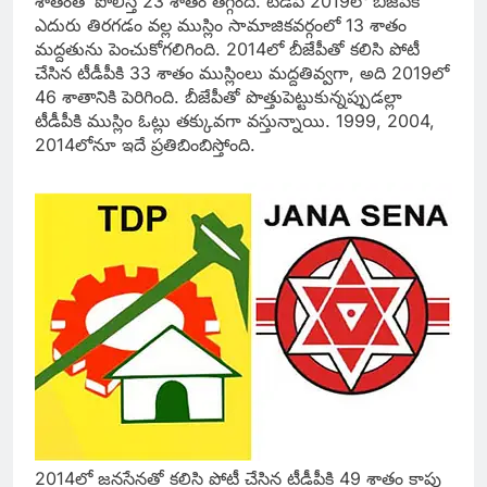
శాతంతో పోలిస్తే 23 శాతం తగ్గింది. టీడీపీ 2019లో బీజేపీకి
ఎదురు తిరగడం వల్ల ముస్లిం సామాజికవర్గంలో 13 శాతం
మద్దతును పెంచుకోగలిగింది. 2014లో బీజేపీతో కలిసి పోటీ
చేసిన టీడీపీకి 33 శాతం ముస్లింలు మద్దతివ్వగా, అది 2019లో
46 శాతానికి పెరిగింది. బీజేపీతో పొత్తుపెట్టుకున్నప్పుడల్లా
టీడీపీకి ముస్లిం ఓట్లు తక్కువగా వస్తున్నాయి. 1999, 2004,
2014లోనూ ఇదే ప్రతిబింబిస్తోంది.
2014లో జనసేనతో కలిసి పోటీ చేసిన టీడీపీకి 49 శాతం కాపు