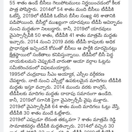
55 శాతం ఉండే బీసీలు గెలుపోటములు నిర్ణయించడంలో కీలక
పాత్ర పోషిస్తారు. 2014లో 54 శాతం మంది బీసీలు టీడీపీకి
ఓటేస్తే, 2019లో టీడీపీకి ఓటేసిన బీసీల సంఖ్య 46 శాతానికి
పడిపోయింది. బీసీల్లో ముఖ్యంగా యాదవులు టీడీపీ ఆవిర్భావం
నుంచి మద్దతుగా నిలబడ్డారు. కానీ, 2019లో యాదవులు
వైఎస్సార్సీపీకి 50 శాతం, టీడీపీకి 41 శాతం మాత్రమే మద్దతు
ఇచ్చారు. 2014 నుంచి 2019 వరకు టీడీపీ కాపులకు అధిక
ప్రాధాన్యత ఇచ్చిందనే కోపంతో బీసీలు ఆ పార్టీకి దూరమైనట్లు
క్షేత్రస్థాయిలో సంకేతాలు కనిపిస్తున్నాయి. టీడీపీలో బీసీ పెద్ద
నాయకులమని చెప్పుకునే వారంతా ఆయా వర్గాల ఓట్లను
సమీకరించడంలో విఫలమయ్యారు.
1995లో చంద్రబాబు సీఎం అయ్యాక, ఎస్సీల వర్గీకరణ
చేపట్టారు. నాటి నుంచి ఎస్సీల్లో ఉపకులమైన మాదిగలు టీడీపీకి
మద్దతు ఇస్తూ వచ్చారు. 2014 ముందు వరకు కాంగ్రెస్‌,
టీడీపీలకు మాదిగల మద్దతు దాదాపు సమానంగా ఉండేది.
కానీ, 2019లో సగానికి పైగా వైఎస్సార్సీపీ వైపు మళ్లారు.
2019లో వైఎస్సార్సీపీకి 64 శాతం మంది మాదిగలు ఓట్లు వేస్తే,
టీడీపీకి 30 శాతం మందే ఓట్లేశారు.
2019లో ఎప్పుడూ లేనంత తక్కువగా 7 శాతం మాత్రమే రెడ్డి
సామాజికవర్గం టీడీపీకి మద్దతిచ్చారు. 2014లో వచ్చిన 30