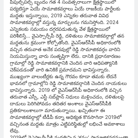
పీపుల్స్‌పల్స్‌ బృందం గత 4 సంవత్సరాలుగా క్షేత్రస్థాయిలో
పర్యటిస్తూ ఏయే సామాజికవర్గాలు ఏయే రాజకీయ పార్టీలకు
మద్దతు ఇస్తున్నాయి, 2019 ఎన్నికల తరువాత వివిధ
సామాజికవర్గాల్లో వస్తున్న మార్పులను గమనిస్తోంది. 2024
ఎన్నికలకు సమయం దగ్గరపడుతున్న వేళ క్షేత్రస్థాయిలో
పరిశీలిస్తే… వైఎస్సార్సీపీ రెడ్డి, దళితులు సామాజికవర్గాల్లో తన
మద్దతును క్రమంగా కోల్పోతోంది. వైఎస్‌ఆర్‌సీపీ అధికారంలోకి
వచ్చిన తరువాత అనేక పదవుల్లో రెడ్డి సామాజికవర్గం వారిని
నియమిస్తున్నా వారు సంతృప్తిగా లేరు. దానికి ప్రధానకారణం
గ్రామాల్లో రెడ్డి సామాజికవర్గానికి చెందిన వారి ఆధిపత్యానికి
చెక్‌పడడంతో వారి ఉనికికే ప్రమాదమని భావిస్తున్నారు.
ముఖ్యంగా వాలంటీర్లకు ఉన్న గౌరవం కూడా తమకు లేదనే
భావనలో గ్రామాల్లోని రెడ్డి సామాజికవర్గానికి చెందిన నాయకులు
భావిస్తున్నారు. 2019 లో వైఎస్‌ఆర్‌సీపీ అధికారంలోకి వచ్చిన
తరువాత ఎస్సీ, ఎస్టీ సబ్‌ప్లాన్‌ నిధులు మళ్లించడం, దళితులపై
దాడులు పెరిగిపోవడం తదితర అంశాలు వైఎస్‌ఆర్‌సీపీకి
ప్రతికూలంశాలుగా మారుతున్నాయి. ఖచ్చితంగా ఈ
సామాజికవర్గాల్లో టీడీపీ కన్నా ఆధిక్యత కొనసాగినా 2019లో
వచ్చినంత మద్దతు మాత్రం ఎట్టిపరిస్థితుల్లో లభించే అవకాశాలు
లేవు.
2019లో వైఎస్సార్సీపీకి మద్దతిచ్చిన ‘కమ్మ’ సామాజికవర్గమంతా