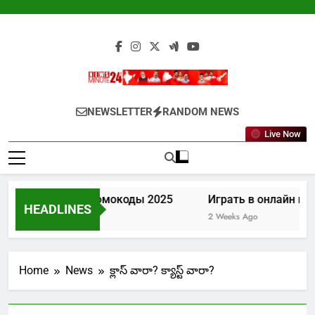
Skip
to
content
Newsminute24
Get All Updated Telugu News
NEWSLETTER
RANDOM NEWS
Live Now
Лев казино промокоды 2025
Играть в онлайн казин
HEADLINES
1 Week Ago
2 Weeks Ago
Home
News
క్లాస్‌ వారా? క్యాస్ట్‌ వారా?