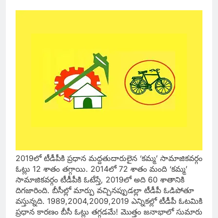
2019లో టీడీపీకి ప్రధాన మద్దతుదారులైన ‘కమ్మ’ సామాజికవర్గం
ఓట్లు 12 శాతం తగ్గాయి. 2014లో 72 శాతం మంది ‘కమ్మ’
సామాజికవర్గం టీడీపీకి ఓటేస్తే, 2019లో అది 60 శాతానికి
దిగజారింది. బీసీల్లో మార్పు వచ్చినప్పుడల్లా టీడీపీ ఓడిపోతూ
వస్తున్నది. 1989,2004,2009,2019 ఎన్నికల్లో టీడీపీ ఓటమికి
ప్రధాన కారణం బీసీ ఓట్లు తగ్గడమే! మొత్తం జనాభాలో సుమారు