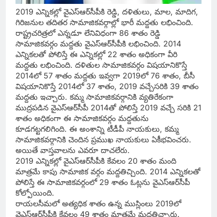
2019 ఎన్నికల్లో వైఎస్‌ఆర్‌సీపీకి రెడ్డి, దళితులు, మాల, మాదిగ,
గిరిజనుల తదితర సామాజికవర్గాల్లో భారీ మద్దతు లభించింది.
రాష్ట్రచరిత్రలో ఎన్నడూ లేనివిధంగా 86 శాతం రెడ్డి
సామాజికవర్గం మద్దతు వైఎస్‌ఆర్‌సీపీకి లభించింది. 2014
ఎన్నికలతో పోలిస్తే ఈ ఎన్నికల్లో 22 శాతం అధికంగా వీరి
మద్దతు లభించింది. దళితుల సామాజికవర్గం విషయానికొస్తే
2014లో 57 శాతం మద్దతు ఇవ్వగా 2019లో 76 శాతం, బీసీ
విషయానికొస్తే 2014లో 37 శాతం, 2019 వచ్చేసరికి 39 శాతం
మద్దతు ఇచ్చారు. కమ్మ సామాజికవర్గానికి వ్యతిరేకంగా
ముద్రపడిన వైఎస్‌ఆర్‌సీపీ 2014తో పోలిస్తే 2019 వచ్చే సరికి 21
శాతం అధికంగా ఈ సామాజికవర్గం మద్దతును
కూడగట్టగలిగింది. ఈ అంశాన్ని టీడీపీ నాయకులు, కమ్మ
సామాజికవర్గానికి చెందిన ప్రముఖ నాయకులు ఏకీభవించరు.
అయితే వాస్తవాలను ఎవరూ దాచలేరు.
2019 ఎన్నికల్లో వైఎస్‌ఆర్‌సీపీకి కేవలం 20 శాతం మంది
మాత్రమే కాపు సామాజిక వర్గం మద్దతిచ్చింది. 2014 ఎన్నికలతో
పోలిస్తే ఈ సామాజికవర్గంలో 29 శాతం ఓట్లను వైఎస్‌ఆర్‌సీపీ
కోల్పోయింది.
రాయలసీమలో అత్యధిక శాతం ఉన్న ముస్లింలు 2019లో
వైఎస్‌ఆర్‌సీపీకి కేవలం 49 శాతం మాత్రమే మద్దతిచ్చారు.