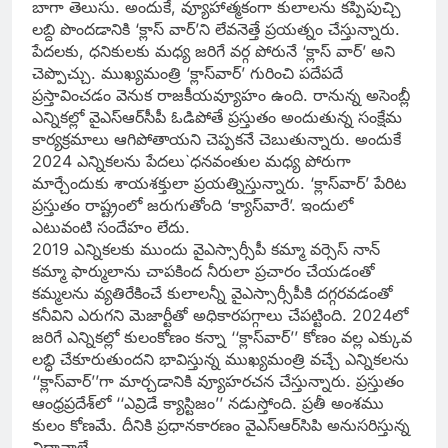
బాగా తెలుసు. అందుకే, వ్యూహాత్మకంగా కులాలను కప్పిపుచ్చి
లబ్ది పొందడానికి ‘క్లాస్‌ వార్‌’ని లేవనెత్తే ప్రయత్నం చేస్తున్నారు.
పేదలకు, ధనికులకు మధ్య జరిగే వర్గ పోరునే ‘క్లాస్‌ వార్‌’ అని
చెప్పొచ్చు. ముఖ్యమంత్రి ‘క్లాస్‌వార్‌’ గురించి పదేపదే
ప్రస్తావించడం వెనుక రాజకీయవ్యూహం ఉంది. రానున్న అసెంబ్లీ
ఎన్నికల్లో వైఎస్‌ఆర్‌సీపీ ఓడిపోతే ప్రస్తుతం అందుతున్న సంక్షేమ
కార్యక్రమాలు ఆగిపోతాయని చెప్పకనే చెబుతున్నారు. అందుకే
2024 ఎన్నికలను పేదలు`ధనవంతుల మధ్య పోరుగా
మార్చేందుకు శాయశక్తులా ప్రయత్నిస్తున్నారు. ‘క్లాస్‌వార్‌’ పేరిట
ప్రస్తుతం రాష్ట్రంలో జరుగుతోంది ‘క్యాస్‌వారే’. ఇందులో
ఎటువంటి సందేహం లేదు.
2019 ఎన్నికలకు ముందు వైఎస్సార్సీపీ కమ్మా వర్సెస్‌ నాన్‌
కమ్మా ఫార్ములాను చాపకింద నీరులా ప్రచారం చేయడంతో
కమ్మలను వ్యతిరేకించే కులాలన్నీ వైఎస్సార్సీపీకి దగ్గరవడంతో
కనీవిని ఎరుగని మెజార్టీతో అధికారపగ్గాలు చేపట్టింది. 2024లో
జరిగే ఎన్నికల్లో కులంకోణం కన్నా ‘‘క్లాస్‌వార్‌’’ కోణం వల్ల ఎక్కువ
లబ్ధి చేకూరుతుందని భావిస్తున్న ముఖ్యమంత్రి వచ్చే ఎన్నికలను
‘‘క్లాస్‌వార్‌’’గా మార్చడానికి వ్యూహరచన చేస్తున్నారు. ప్రస్తుతం
ఆంధ్రప్రదేశ్‌లో ‘‘ఎవ్రిడే క్యాస్టిజం’’ నడుస్తోంది. ప్రతీ అంశము
కులం కోణమే. దీనికి ప్రధానకారణం వైఎస్‌ఆర్‌సిపి అనుసరిస్తున్న
విధానాలే.