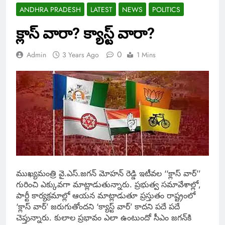
ANDHRA PRADESH
LATEST
NEWS
POLITICS
క్లాస్‌ వారా? క్యాస్ట్‌ వారా?
0
Admin
3 Years Ago
1 Mins
ముఖ్యమంత్రి వై.ఎస్‌.జగన్‌ మోహన్‌ రెడ్డి ఇటీవల ‘‘క్లాస్‌ వార్‌’’
గురించి ఎక్కువగా మాట్లాడుతున్నారు. ప్రభుత్వ సమావేశాల్లో,
పార్టీ కార్యక్రమాల్లో ఆయన మాట్లాడుతూ ప్రస్తుతం రాష్ట్రంలో
‘క్లాస్‌ వార్‌’ జరుగుతోందని ‘క్యాస్ట్‌ వార్‌’ కాదని పదే పదే
చెప్తున్నారు. కులాల ప్రభావం ఎలా ఉంటుందో సీఎం జగన్‌కి