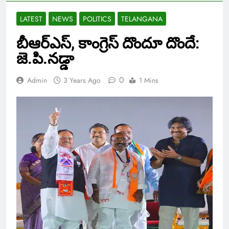
LATEST
NEWS
POLITICS
TELANGANA
బీఆర్ఎస్, కాంగ్రెస్ దొందూ దొందే:
జె.పి.నడ్డా
0
Admin
3 Years Ago
1 Mins