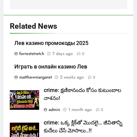
Related News
Лев казино промокоды 2025
forreststretch
7 days ago
0
Играть в онлайн казино Лев
matthewmargaret
2 weeks ago
0
crime: క్షణికానందం కోసం కుటుంబాల
నాశనం!
admin
1 month ago
0
crime: ఒక్క క్లిక్‌తో మొదలై… జీవితాన్ని
కుదేలు చేసే మోసాలు..!!