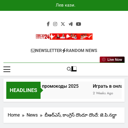
Skip
Лев казино
to
промокоды
2025
content
Newsminute24
Get All Updated Telugu News
NEWSLETTER
RANDOM NEWS
Live Now
Лев казино промокоды 2025
Играть в онлайн
HEADLINES
7 Days Ago
2 Weeks Ago
Home
News
బీఆర్ఎస్, కాంగ్రెస్ దొందూ దొందే: జె.పి.నడ్డా