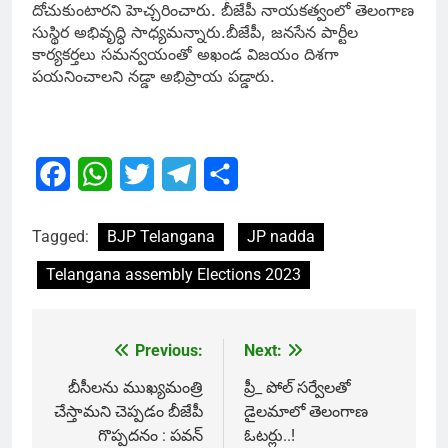
దోచుకుంటారని హెచ్చరించారు. బీజేపీ నాయకత్వంలో తెలంగాణ
సుస్థిర అభివృద్ధి సాధ్యమన్నారు.బీజేపీ, జనసేన పార్టీల
కార్యకర్తలు సమన్వయంతో అఖండ విజయం దిశగా
పయనించాలని నడ్డా అభిప్రాయ పడ్డారు.
Facebook
WhatsApp
Twitter
Telegram
Share
Tagged:
BJP Telangana
JP nadda
Telangana assembly Elections 2023
Previous:
Next:
Post
navigation
బీసీలను ముఖ్యమంత్రి
ప్రీ_ పోల్ సర్వేలతో
చేస్తామని చెప్పడం బీజేపీ
డైలమాలో తెలంగాణ
గొప్పదనం : పవన్
ఓటర్లు..!