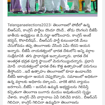
Telanganaelections2023:
తెలంగాణలో పోటీలో ఉన్న
బీఆర్ఎస్, కాంగ్రెస్ పార్టీలు దొందూ దొందే.. తోడు దొంగలని బీజేపీ
జాతీయ అధ్యక్షులు జె.పి.నడ్డా ఆరోపించారు. కాంగ్రెస్ అంటే
కరప్షన్, కొలాబిరేషన్.. బీఆర్ఎస్ పార్టీ కుటుంబానికి మేలు
చేసుకోవడం తప్ప తెలంగాణకు చేసింది ఏమీ లేదని ఆయన
అన్నారు. బీజేపీ నాయకత్వంలో భారత దేశంలోని అన్ని వర్గాల
సంక్షేమానికి తగు ప్రాధాన్యత ఇచ్చామన్నారు. భారత దేశ
అంతర్గత భద్రత పూర్తి స్థాయిలో మెరుగయ్యిందన్నారు. ప్రధాని
మోదీ నాయకత్వంలో భారత దేశం కొత్త ఉత్సాహంతో పరుగులు
తీస్తోందని ..ఇదే ఉత్సాహం తెలంగాణలో కూడా ఉండాలనేది
బీజేపీ ఆకాంక్షంగా ఆయన చెప్పుకొచ్చారు. సమాజంలో అధికంగా
ఉన్న వర్గాలకు అధికారం దక్కాలని.. వారికి తగిన న్యాయం
జరగాలని..బీజేపీ – జనసేన ఉమ్మడి అభ్యర్ధులను గెలిపిస్తే
కచ్చితంగా తెలంగాణ బంగారు మయం అవుతుందని స్పష్టం
చేశారు. కాంగ్రెస్ చేసే వాగ్దానాలు ఏవీ నిలిచేవి కావని.. బీఆర్ఎస్
గెలిచినా, కాంగ్రెస్ గెలిచినా ఉమ్మడిగా తెలంగాణను