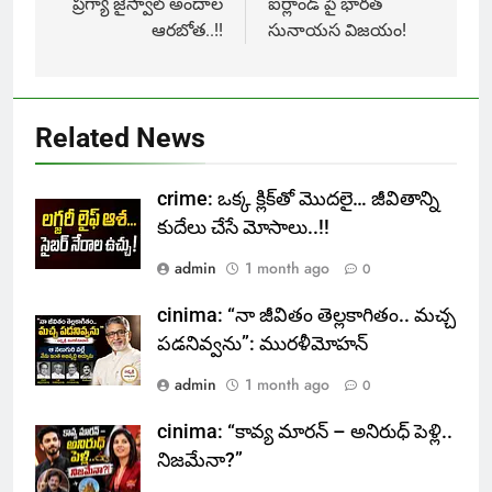
navigation
ప్రగ్యా జైస్వాల్ అందాల
ఐర్లాండ్ పై భారత్
ఆరబోత..!!
సునాయస విజయం!
Related News
crime: ఒక్క క్లిక్‌తో మొదలై… జీవితాన్ని
కుదేలు చేసే మోసాలు..!!
admin
1 month ago
0
cinima: “నా జీవితం తెల్లకాగితం.. మచ్చ
పడనివ్వను”: మురళీమోహన్
admin
1 month ago
0
cinima: “కావ్య మారన్ – అనిరుధ్ పెళ్లి..
నిజమేనా?”