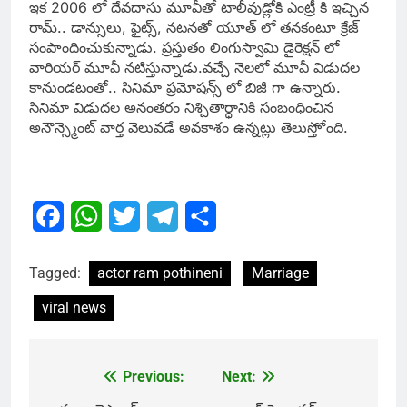
ఇక 2006 లో దేవదాసు మూవీతో టాలీవుడ్లోకి ఎంట్రీ కి ఇచ్చిన
రామ్.. డాన్సులు, ఫైట్స్‌, నటనతో యూత్ లో తనకంటూ క్రేజ్
సంపాందించుకున్నాడు. ప్రస్తుతం లింగుస్వామి డైరెక్షన్ లో
వారియర్ మూవీ నటిస్తున్నాడు.వచ్చే నెలలో మూవీ విడుదల
కానుండటంతో.. సినిమా ప్రమోషన్స్ లో బిజీ గా ఉన్నారు.
సినిమా విడుదల అనంతరం నిశ్చితార్ధానికి సంబంధించిన
అనౌన్స్మెంట్ వార్త వెలువడే అవకాశం ఉన్నట్లు తెలుస్తొోంది.
Facebook
WhatsApp
Twitter
Telegram
Share
Tagged:
actor ram pothineni
Marriage
viral news
Previous:
Next:
Post