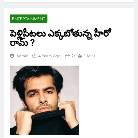
ENTERTAINMENT
పెళ్లిపీటలు ఎక్కబోతున్న హీరో
రామ్ ?
0
Admin
4 Years Ago
1 Mins