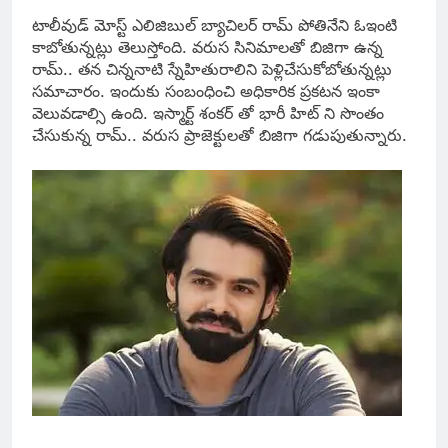
టాలీవుడ్ మోస్ట్ ఎలిజిబుల్ బ్యాచిలర్ రామ్ పోతినేని ఓఇంటి
కాబోతున్నట్లు తెలుస్తోంది. వరుస సినిమాలతో బిజిగా ఉన్న
రామ్.. తన చిన్ననాటి స్నేహితురాలిని పెళ్లిచేసుకోబోతున్నట్లు
సమాచారం. ఇందుకు సంబంధించి అధికారిక ప్రకటన ఇంకా
వెలువడాల్సి ఉంది. ఇస్మార్ట్ శంకర్ తో భారీ హిట్ ని సొంతం
చేసుకున్న రామ్.. వరుస ప్రాజెక్టులతో బిజిగా గడుపుతున్నారు.