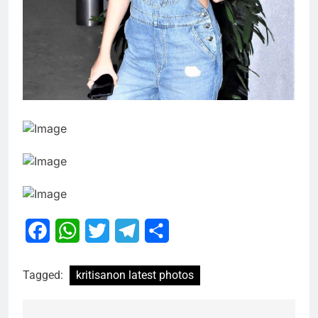
Facebook
WhatsApp
Twitter
Telegram
Share
Tagged:
kritisanon latest photos