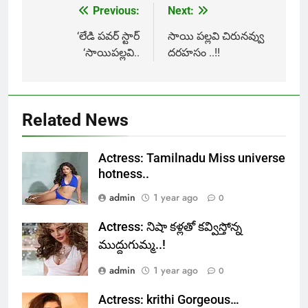
Previous:
Next:
Post
navigation
‘లేడి ప‌వ‌ర్ స్టార్
సాయి పల్లవి చిరునవ్వు
‘సాయిప‌ల్ల‌వి..
దరహసం ..!!
Related News
Actress: Tamilnadu Miss universe
hotness..
admin
1 year ago
0
Actress: నిషా కళ్లతో కవ్విస్తోన్న
ముద్దుగుమ్మ..!
admin
1 year ago
0
Actress: krithi Gorgeous…